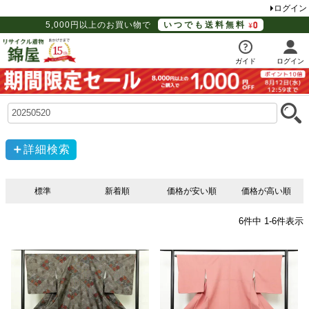
ログイン
5,000円以上のお買い物で
いつでも送料無料
ガイド
ログイン
詳細検索
標準
新着順
価格が安い順
価格が高い順
6
件中
1
-
6
件表示