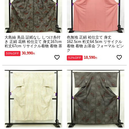
大島紬 美品 証紙なし しつけ糸付
色無地 正絹 袷仕立て 身丈
き 正絹 花柄 袷仕立て 身丈167cm
162.5cm 裄丈64.5cm リサイクル
裄丈67cm リサイクル着物 着物 茶
着物 着物 お茶会 フォーマル ピン
ク
30,990
50%OFF
18,590
52%OFF