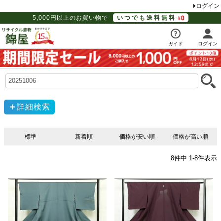
ログイン
5,000円以上のお買い物で
いつでも送料無料
ガイド
ログイン
詳細検索
標準
新着順
価格が安い順
価格が高い順
8
件中
1
-
8
件表示