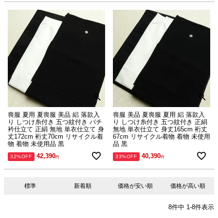
喪服 夏用 夏喪服 美品 絽 落款入
喪服 美品 夏喪服 夏用 絽 落款入
り しつけ糸付き 五つ紋付き バチ
り しつけ糸付き 五つ紋付き 正絹
衿仕立て 正絹 無地 単衣仕立て 身
無地 単衣仕立て 身丈165cm 裄丈
丈172cm 裄丈70cm リサイクル着
67cm リサイクル着物 着物 未使用
物 着物 未使用品 黒
品 黒
42,390
40,390
32%OFF
33%OFF
標準
新着順
価格が安い順
価格が高い順
8
件中
1
-
8
件表示