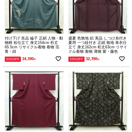
付け下げ 良品 綸子 正絹 人物・動
盛夏 色無地 絽 美品 しつけ糸付き
物柄 袷仕立て 身丈154cm 裄丈
夏用 一つ紋付き 正絹 無地 単衣仕
65.5cm リサイクル着物 着物 箔
立て 身丈162cm 裄丈63cm リサイ
青・紺
クル着物 着物 薄物 紫・藤色
34,390
32,390
34%OFF
35%OFF