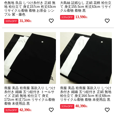
色無地 良品 しつけ糸付き 正絹 無
大島紬 証紙なし 正絹 花柄 袷仕立
地 袷仕立て 身丈157cm 裄丈63cm
て 身丈155.5cm 裄丈63cm リサイ
リサイクル着物 着物 お茶会 シン
クル着物 着物 黒
プル 紫・藤色
13,590
33%OFF
31,390
36%OFF
喪服 美品 袷喪服 落款入り しつけ
喪服 美品 袷喪服 落款入り しつけ
糸付き 縮緬 五つ紋付き トールサ
糸付き 縮緬 五つ紋付き 正絹 無地
イズ 正絹 無地 袷仕立て 身丈
袷仕立て 身丈164.5cm 裄丈68cm
172cm 裄丈71cm リサイクル着物
リサイクル着物 着物 未使用品 黒
着物 未使用品 黒
40,390
33%OFF
42,390
32%OFF