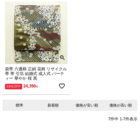
袋帯 六通柄 正絹 花柄 リサイクル
帯 帯 引箔 結婚式 成人式 パーテ
ィー 華やか 桜 黒
24,390
39%OFF
標準
新着順
価格が安い順
価格が高い順
7
件中
1
-
7
件表示