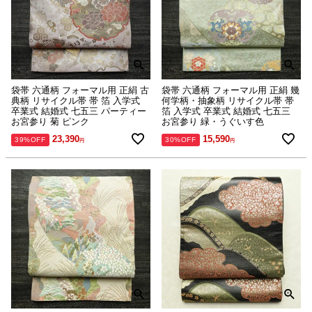
袋帯 六通柄 フォーマル用 正絹 古
袋帯 六通柄 フォーマル用 正絹 幾
典柄 リサイクル帯 帯 箔 入学式
何学柄・抽象柄 リサイクル帯 帯
卒業式 結婚式 七五三 パーティー
箔 入学式 卒業式 結婚式 七五三
お宮参り 菊 ピンク
お宮参り 緑・うぐいす色
23,390
15,590
39%OFF
30%OFF