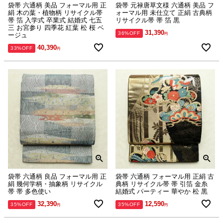
袋帯 六通柄 美品 フォーマル用 正
袋帯 元禄唐草文様 六通柄 美品 フ
絹 木の葉・植物柄 リサイクル帯
ォーマル用 未仕立て 正絹 古典柄
帯 箔 入学式 卒業式 結婚式 七五
リサイクル帯 帯 箔 黒
三 お宮参り 四季花 紅葉 松 桜 ベ
31,390
36%OFF
ージュ
40,390
33%OFF
袋帯 六通柄 良品 フォーマル用 正
袋帯 六通柄 フォーマル用 正絹 古
絹 幾何学柄・抽象柄 リサイクル
典柄 リサイクル帯 帯 引箔 金糸
帯 帯 多色使い
結婚式 パーティー 華やか 松 黒
32,390
12,590
35%OFF
35%OFF