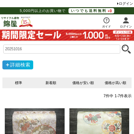
ログイン
5,000円以上のお買い物で
いつでも送料無料
ガイド
ログイン
詳細検索
標準
新着順
価格が安い順
価格が高い順
7
件中
1
-
7
件表示