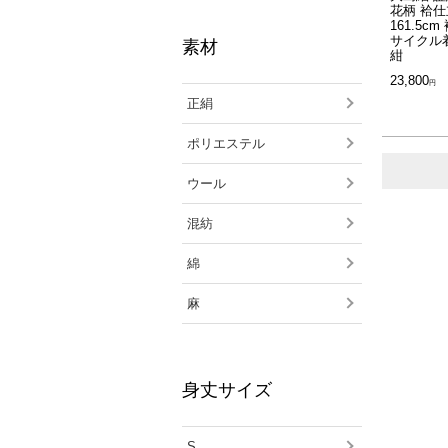
花柄 袷仕
161.5cm
サイクル着
素材
紺
23,800
正絹
ポリエステル
ウール
混紡
綿
麻
身丈サイズ
S