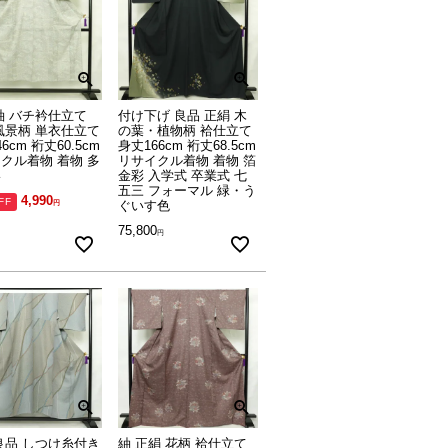
紬 バチ衿仕立て
付け下げ 良品 正絹 木
風景柄 単衣仕立て
の葉・植物柄 袷仕立て
6cm 裄丈60.5cm
身丈166cm 裄丈68.5cm
クル着物 着物 多
リサイクル着物 着物 箔
い
金彩 入学式 卒業式 七
五三 フォーマル 緑・う
4,990
FF
ぐいす色
75,800
良品 しつけ糸付き
紬 正絹 花柄 袷仕立て