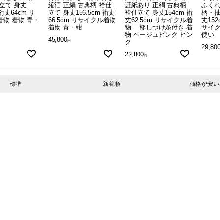
立て 身丈
縮緬 正絹 古典柄 袷仕
証紙あり 正絹 古典柄
ふくれ
 裄丈64cm リ
立て 身丈156.5cm 裄丈
袷仕立て 身丈154cm 裄
柄・抽
物 着物 青・
66.5cm リサイクル着物
丈62.5cm リサイクル着
丈152
着物 青・紺
物 一部しつけ糸付き 着
サイク
物 ベージュピンク ピン
使い
45,800
ク
29,80
22,800
標準
新着順
価格が安い