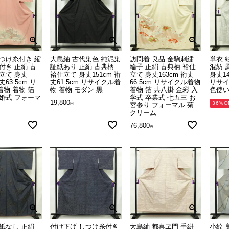
つけ糸付き 縮
大島紬 古代染色 純泥染
訪問着 良品 金駒刺繍
単衣 
付き 正絹 古
証紙あり 正絹 古典柄
綸子 正絹 古典柄 袷仕
混紡 
立て 身丈
袷仕立て 身丈151cm 裄
立て 身丈163cm 裄丈
身丈14
丈63.5cm リ
丈61.5cm リサイクル着
66.5cm リサイクル着物
リサイ
物 着物 箔
物 着物 モダン 黒
着物 箔 共八掛 金彩 入
色使
婚式 フォーマ
学式 卒業式 七五三 お
19,800
36%O
宮参り フォーマル 菊
クリーム
76,800
紙なし 正絹
付け下げ しつけ糸付き
大島紬 都喜ヱ門 手絣
小紋 