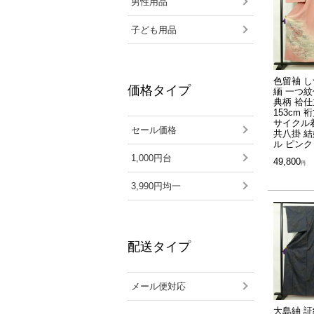
男性用品
子ども用品
色留袖 し
価格タイプ
緬 一つ紋
典柄 袷仕
153cm 裄
サイクル着
セール価格
共八掛 結
ル ピンク
1,000円台
49,800
3,990円均一
配送タイプ
メール便対応
大島紬 証