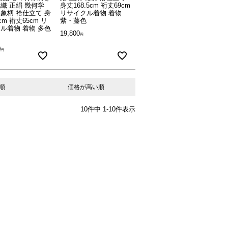
織 正絹 幾何学
身丈168.5cm 裄丈69cm
象柄 袷仕立て 身
リサイクル着物 着物
cm 裄丈65cm リ
紫・藤色
ル着物 着物 多色
19,800
0
順
価格が高い順
10
件中
1
-
10
件表示