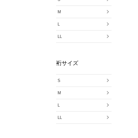
M
L
LL
裄サイズ
S
M
L
LL