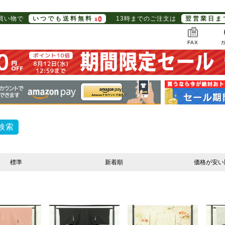
お買い物で
いつでも送料無料
13時までのご注文は
翌営業日ま
FAX
検索
標準
新着順
価格が安い