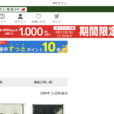
ログイン
でに発送OK
ガイド
ログイン
お気に入り
カート
順
価格が高い順
10
件中
1
-
10
件表示