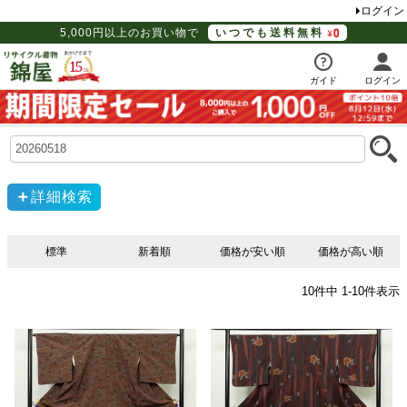
ログイン
5,000円以上のお買い物で
いつでも送料無料
ガイド
ログイン
詳細検索
標準
新着順
価格が安い順
価格が高い順
10
件中
1
-
10
件表示