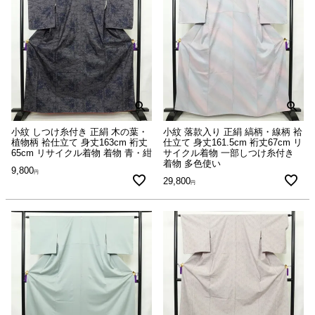
小紋 しつけ糸付き 正絹 木の葉・
小紋 落款入り 正絹 縞柄・線柄 袷
植物柄 袷仕立て 身丈163cm 裄丈
仕立て 身丈161.5cm 裄丈67cm リ
65cm リサイクル着物 着物 青・紺
サイクル着物 一部しつけ糸付き
着物 多色使い
9,800
29,800