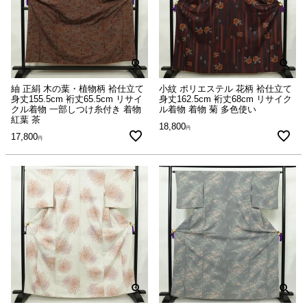
紬 正絹 木の葉・植物柄 袷仕立て
小紋 ポリエステル 花柄 袷仕立て
身丈155.5cm 裄丈65.5cm リサイ
身丈162.5cm 裄丈68cm リサイク
クル着物 一部しつけ糸付き 着物
ル着物 着物 菊 多色使い
紅葉 茶
18,800
17,800