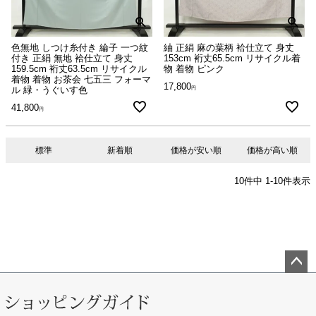
色無地 しつけ糸付き 綸子 一つ紋
紬 正絹 麻の葉柄 袷仕立て 身丈
付き 正絹 無地 袷仕立て 身丈
153cm 裄丈65.5cm リサイクル着
159.5cm 裄丈63.5cm リサイクル
物 着物 ピンク
着物 着物 お茶会 七五三 フォーマ
17,800
ル 緑・うぐいす色
41,800
標準
新着順
価格が安い順
価格が高い順
10
件中
1
-
10
件表示
ペー
ジト
ップ