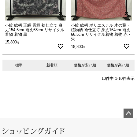
小紋 総柄 正絹 雲柄 袷仕立て 身
小紋 総柄 ポリエステル 木の葉・
丈154.5cm 裄丈63cm リサイクル
植物柄 袷仕立て 身丈164cm 裄丈
着物 着物 黒
66.5cm リサイクル着物 着物 赤・
朱
15,800
18,800
標準
新着順
価格が安い順
価格が高い順
10
件中
1
-
10
件表示
ペー
ジト
ップ