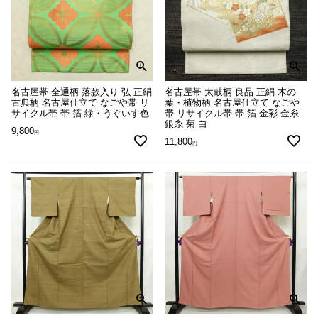
名古屋帯 全通柄 落款入り 弘 正絹
名古屋帯 太鼓柄 良品 正絹 木の
古典柄 名古屋仕立て なごや帯 リ
葉・植物柄 名古屋仕立て なごや
サイクル帯 帯 箔 緑・うぐいす色
帯 リサイクル帯 帯 箔 金彩 金糸
銀糸 菊 白
9,800
11,800