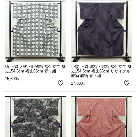
紬 正絹 人物・動物柄 袷仕立て 身
小紋 正絹 縞柄・線柄 袷仕立て 身
丈154.5cm 裄丈63cm 青・紺
丈154.5cm 裄丈63cm リサイクル
着物 着物 青・紺
15,800
17,800