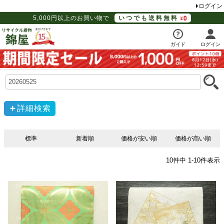
ログイン
5,000円以上のお買い物で
いつでも送料無料
ガイド
ログイン
詳細検索
標準
新着順
価格が安い順
価格が高い順
10
件中
1
-
10
件表示