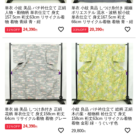
単衣 小紋 美品 バチ衿仕立て 正絹
単衣 小紋 美品 しつけ糸付き 縮緬
人物・動物柄 単衣仕立て 身丈
ポリエステル 流水・波柄 鮫小紋
157.5cm 裄丈63cm リサイクル着
単衣仕立て 身丈167.5cm 裄丈
物 着物 青緑 青・紺
66cm リサイクル着物 着物 青・紺
24,390
20,390
31%OFF
33%OFF
単衣 紬 美品 しつけ糸付き 正絹
小紋 良品 バチ衿仕立て 総柄 正絹
花柄 単衣仕立て 身丈158cm 裄丈
木の葉・植物柄 袷仕立て 身丈
64cm リサイクル着物 着物 グレー
158cm 裄丈63cm リサイクル着物
着物 金彩 緑・うぐいす色
24,390
31%OFF
29,800