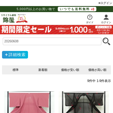
ログイン
5,000円以上のお買い物で
いつでも送料無料
ガイド
ログイン
詳細検索
標準
新着順
価格が安い順
価格が高い順
9
件中
1
-
9
件表示