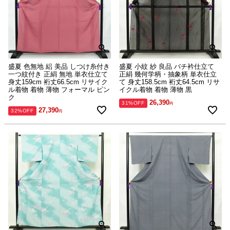
盛夏 色無地 絽 美品 しつけ糸付き
盛夏 小紋 紗 良品 バチ衿仕立て
一つ紋付き 正絹 無地 単衣仕立て
正絹 幾何学柄・抽象柄 単衣仕立
身丈159cm 裄丈66.5cm リサイク
て 身丈158.5cm 裄丈64.5cm リサ
ル着物 着物 薄物 フォーマル ピン
イクル着物 着物 薄物 黒
ク
26,390
31%OFF
27,390
32%OFF