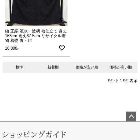
紬 正絹 流水・波柄 袷仕立て 身丈
163cm 裄丈67.5cm リサイクル着
物 着物 青・紺
18,800
標準
新着順
価格が安い順
価格が高い順
9
件中
1
-
9
件表示
ペー
ジト
ップ