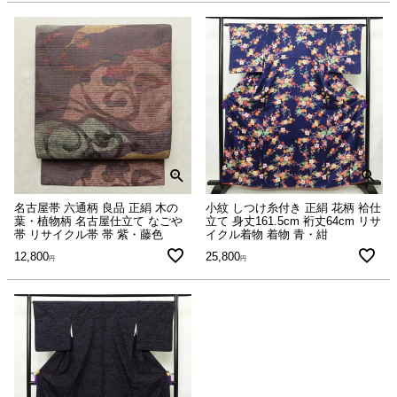
名古屋帯 六通柄 良品 正絹 木の
小紋 しつけ糸付き 正絹 花柄 袷仕
葉・植物柄 名古屋仕立て なごや
立て 身丈161.5cm 裄丈64cm リサ
帯 リサイクル帯 帯 紫・藤色
イクル着物 着物 青・紺
12,800
25,800