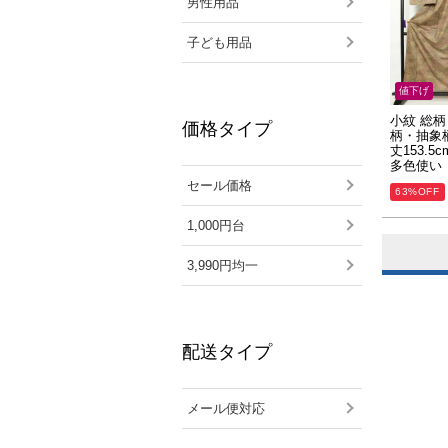
男性用品
子ども用品
値下げ
小紋 総柄
価格タイプ
柄・抽象柄
丈153.5c
多色使い
セール価格
63%OFF
1,000円台
3,990円均一
配送タイプ
メール便対応