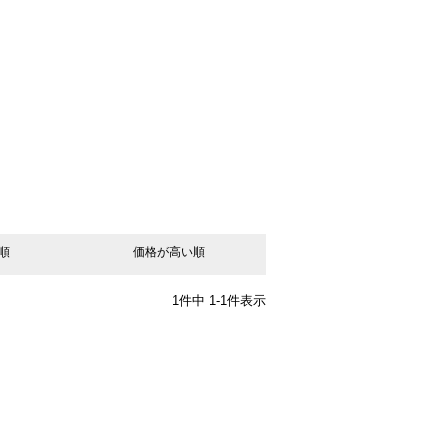
順
価格が高い順
1
件中
1
-
1
件表示