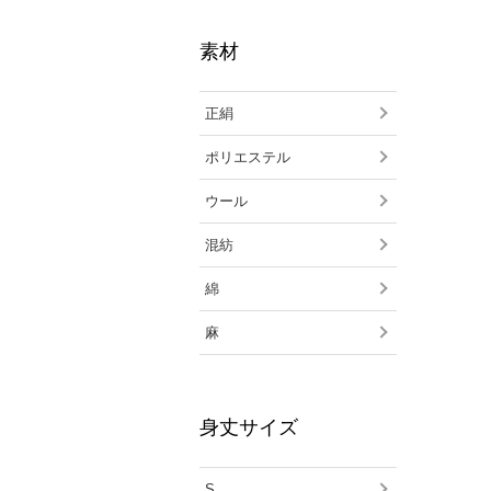
素材
正絹
ポリエステル
ウール
混紡
綿
麻
身丈サイズ
S