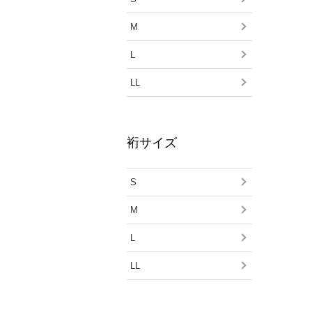
M
L
LL
裄サイズ
S
M
L
LL