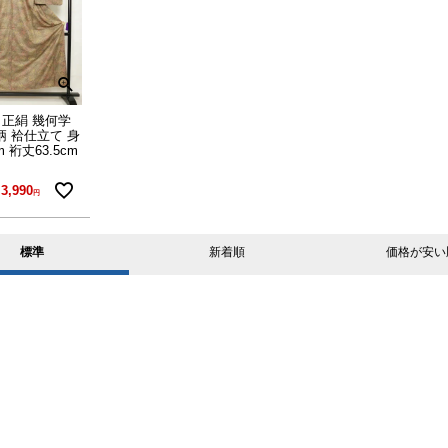
 正絹 幾何学
 袷仕立て 身
m 裄丈63.5cm
3,990
標準
新着順
価格が安い