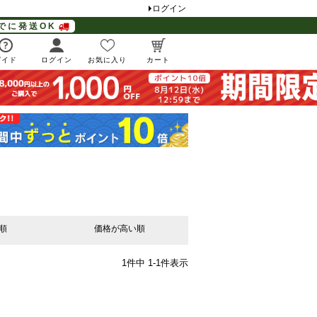
ログイン
でに発送OK
ガイド
ログイン
お気に入り
カート
順
価格が高い順
1
件中
1
-
1
件表示