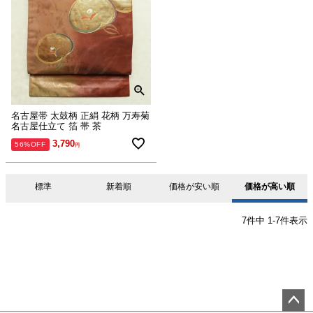
名古屋帯 太鼓柄 正絹 花柄 万寿菊
名古屋仕立て 箔 帯 茶
3,790
56%OFF
標準
新着順
価格が安い順
価格が高い順
7
件中
1
-
7
件表示