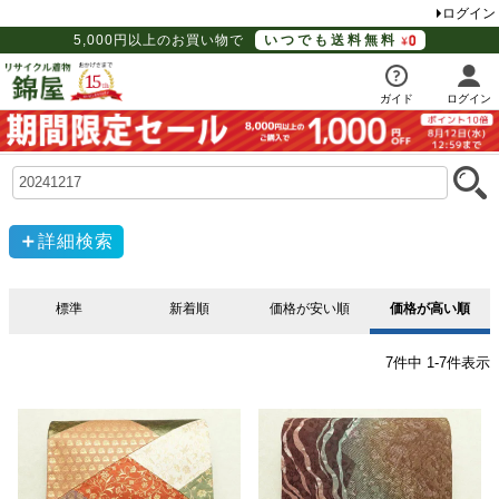
ログイン
5,000円以上のお買い物で
いつでも送料無料
ガイド
ログイン
詳細検索
標準
新着順
価格が安い順
価格が高い順
7
件中
1
-
7
件表示