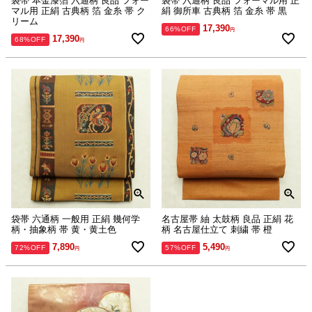
袋帯 本金漆箔 六通柄 良品 フォー
袋帯 六通柄 良品 フォーマル用 正
マル用 正絹 古典柄 箔 金糸 帯 ク
絹 御所車 古典柄 箔 金糸 帯 黒
リーム
17,390
66%OFF
17,390
68%OFF
袋帯 六通柄 一般用 正絹 幾何学
名古屋帯 紬 太鼓柄 良品 正絹 花
柄・抽象柄 帯 黄・黄土色
柄 名古屋仕立て 刺繍 帯 橙
7,890
5,490
72%OFF
57%OFF