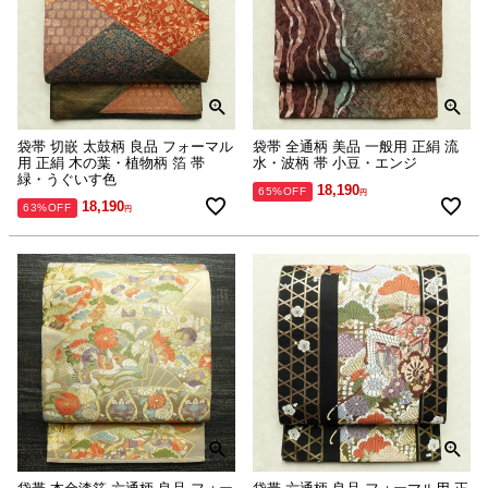
袋帯 切嵌 太鼓柄 良品 フォーマル
袋帯 全通柄 美品 一般用 正絹 流
用 正絹 木の葉・植物柄 箔 帯
水・波柄 帯 小豆・エンジ
緑・うぐいす色
18,190
65%OFF
18,190
63%OFF