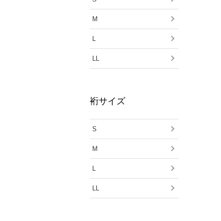
M
L
LL
裄サイズ
S
M
L
LL