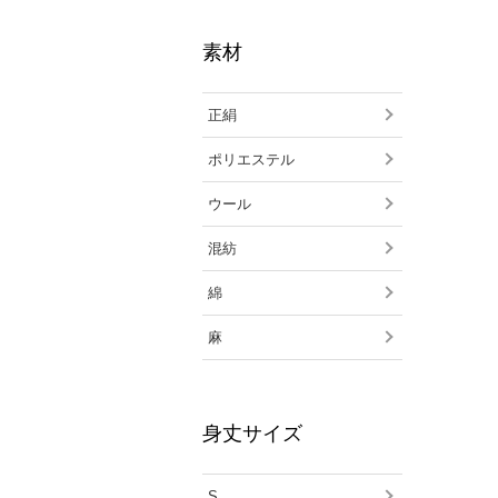
素材
正絹
ポリエステル
ウール
混紡
綿
麻
身丈サイズ
S