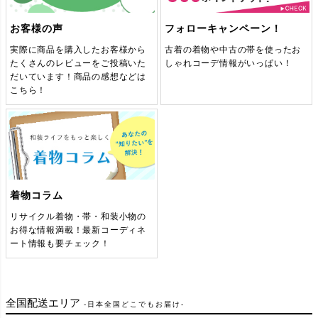
訪問着 しつけ糸付き 一つ紋付き 正
リサイクル帯 帯 未使用品 グレー
物 着物 紫・藤色
訪問着 良品 落款入り 紬地 正絹 幾
クル帯 帯 緑・うぐいす色
着物 黒
絹 花柄 袷仕立て 身丈168.5cm 裄丈
何学柄・抽象柄 袷仕立て 身丈
2025/12/23
訪問着、名古屋帯、付け下げ、大島紬、色無地、紬、10点の新入荷商品を追加しました
お客様の声
フォローキャンペーン！
66.5cm 箔 フォーマル 着物 入学式
165.5cm 裄丈68cm 共八掛 洒落 着
2025/12/22
名古屋帯、訪問着、10点の新入荷商品を追加しました
卒業式 結婚式 ピンク
物 青・紺
実際に商品を購入したお客様から
古着の着物や中古の帯を使ったお
2025/12/19
名古屋帯、10点の新入荷商品を追加しました
たくさんのレビューをご投稿いた
しゃれコーデ情報がいっぱい！
2025/12/18
訪問着、付け下げ、名古屋帯、小紋、10点の新入荷商品を追加しました
だいています！商品の感想などは
こちら！
2025/12/17
訪問着、小紋、色無地、名古屋帯、10点の新入荷商品を追加しました
2025/12/16
小紋、付け下げ、紬、大島紬、色無地、長襦袢、10点の新入荷商品を追加しました
2025/12/15
訪問着、付け下げ、紬、振袖、小紋、10点の新入荷商品を追加しました
2025/12/12
訪問着、付け下げ、色無地、名古屋帯、10点の新入荷商品を追加しました
袋帯 特選工芸組み織袋帯 ひなや 太
袋帯 本金箔九百錦 献上彩花輪 六通
2025/12/11
名古屋帯、付け下げ、訪問着、小紋、長襦袢、10点の新入荷商品を追加しました
名古屋帯 六通柄 正絹 花柄 名古屋仕
鼓柄 良品 フォーマル用 正絹 縞柄・
紬 正絹 麻の葉柄 袷仕立て 身丈
紬 良品 しつけ糸付き 正絹 木の葉・
名古屋帯 太鼓柄 相良刺繍 正絹 古典
柄 フォーマル用 正絹 古典柄 箔 金
144.5cm 裄丈61.5cm リサイクル着
立て なごや帯 リサイクル帯 帯 箔
線柄 金糸 帯 紫・藤色
柄 名古屋仕立て なごや帯 リサイク
植物柄 袷仕立て 身丈161cm 裄丈
糸 帯 金・銀
2025/12/10
名古屋帯、袋帯、10点の新入荷商品を追加しました
着物コラム
物 着物 モダン クリーム
金糸 ベージュ
65cm リサイクル着物 着物 モダン
ル帯 帯 刺繍 箔 クリーム
2025/12/9
名古屋帯、10点の新入荷商品を追加しました
訪問着 落款入り 一つ紋付き 正絹 花
訪問着 縮緬 正絹 花柄 袷仕立て 身
黒
リサイクル着物・帯・和装小物の
2025/12/8
訪問着、小紋、付け下げ、紬、男性用着物、10点の新入荷商品を追加しました
柄 袷仕立て 身丈162.5cm 裄丈66cm
丈164cm 裄丈67cm リサイクル着物
お得な情報満載！最新コーディネ
リサイクル着物 着物 共八掛 入学式
着物 共八掛 入学式 卒業式 七五三
ート情報も要チェック！
2025/12/5
訪問着、付け下げ、大島紬、紬、名古屋帯、11点の新入荷商品を追加しました
卒業式 七五三 お宮参り フォーマル
お宮参り フォーマル 緑・うぐいす
2025/12/4
訪問着、大島紬、紬、色無地、小紋、10点の新入荷商品を追加しました
上品 ベージュ
色
2025/12/3
訪問着、付け下げ、小紋、10点の新入荷商品を追加しました
全国配送エリア
2025/12/2
日本全国どこでもお届け
訪問着、色無地、小紋、大島紬、10点の新入荷商品を追加しました