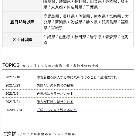
岐阜県 / 愛知県 / 長野県 / 山梨県 / 静岡県 / 埼玉
2025/10/27
帯揚げ・帯締めセット、名古屋帯、10点の新入荷商品を追加しました
県 / 東京都 / 神奈川県 / 千葉県
2025/10/24
帯揚げ・帯締めセット、10点の新入荷商品を追加しました
鹿児島県 / 長崎県 / 佐賀県 / 熊本県 / 宮崎県 / 大
翌日18時以降
分県 / 新潟県 / 茨城県 / 栃木県 / 群馬島県 / 福島
2025/10/21
小紋、付け下げ、紬、帯揚げ・帯締めセット、10点の新入荷商品を追加しました
県 / 宮城県
2025/10/17
袋帯、大島紬、付け下げ、小紋、紬、名古屋帯、10点の新入荷商品を追加しました
沖縄県 / 山形県 / 秋田県 / 岩手県 / 青森県 / 北海
2025/10/16
袋帯、10点の新入荷商品を追加しました
翌々日以降
道
2025/10/14
名古屋帯、袋帯10点の新入荷商品を追加しました
2025/10/10
名古屋帯、袋帯、10点の新入荷商品を追加しました
2025/10/9
名古屋帯、5点の新入荷商品を追加しました
TOPICS
知って得する古着の着物・帯・和装小物の情報
2025/10/7
振袖、小紋、色無地、5点の新入荷商品を追加しました
2021/9/10
中古着物を購入する際に気を付けること：生地の汚れ
2025/10/6
訪問着、喪服、色無地、付け下げ、大島紬、10点の新入荷商品を追加しました
2021/3/23
男性だけの兵児帯の秘密
2025/10/3
付け下げ、小紋、訪問着、色留袖、10点の新入荷商品を追加しました
2021/2/9
色無地はカラーパレット
2025/9/30
振袖、大島紬、紬、訪問着、付け下げ、長襦袢、10点の新入荷商品を追加しました
2021/1/21
誰もが打掛に魅せられる
2025/9/29
帯揚げ・帯締めセット、小紋、大島紬、10点の新入荷商品を追加しました
2020/12/14
「絹」って家で洗えるの？
2025/9/26
名古屋帯、帯揚げ・帯締めセット、10点の新入荷商品を追加しました
2020/12/4
半幅帯といえば博多織
2025/9/25
名古屋帯、10点の新入荷商品を追加しました
2020/11/20
男性は対丈
2025/9/24
名古屋帯、10点の新入荷商品を追加しました
ご挨拶
リサイクル着物錦屋 ショップ概要
2020/11/13
相棒。長襦袢。