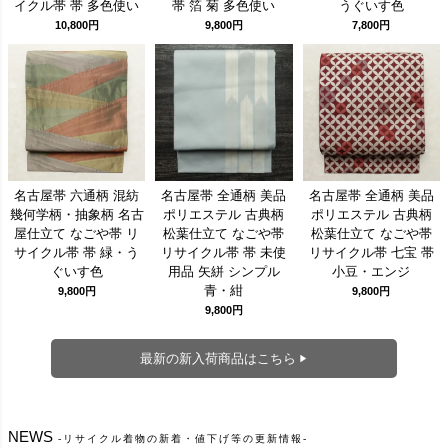
イクル帯 帯 多色使い
帯 箔 菊 多色使い
うぐいす色
10,800円
9,800円
7,800円
名古屋帯 六通柄 混紡
名古屋帯 全通柄 美品
名古屋帯 全通柄 美品
幾何学柄・抽象柄 名古
ポリエステル 古典柄
ポリエステル 古典柄
屋仕立て なごや帯 リ
松葉仕立て なごや帯
松葉仕立て なごや帯
サイクル帯 帯 緑・う
リサイクル帯 帯 未使
リサイクル帯 七宝 帯
ぐいす色
用品 矢絣 シンプル
小豆・エンジ
青・紺
9,800円
9,800円
9,800円
最新の新入荷商品はこちら
NEWS
リサイクル着物の新着・値下げ等の更新情報