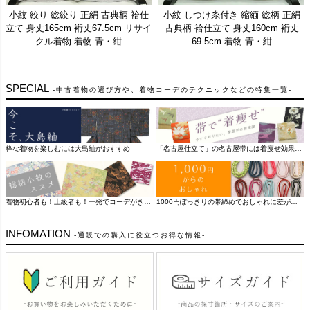
2026/2/19
名古屋帯、訪問着、小紋、10点の新入荷商品を追加しました
小紋 絞り 総絞り 正絹 古典柄 袷仕
小紋 しつけ糸付き 縮緬 総柄 正絹
2026/2/18
名古屋帯、10点の新入荷商品を追加しました
立て 身丈165cm 裄丈67.5cm リサイ
古典柄 袷仕立て 身丈160cm 裄丈
2026/2/17
袋帯、名古屋帯、付け下げ、10点の新入荷商品を追加しました
クル着物 着物 青・紺
69.5cm 着物 青・紺
2026/2/16
名古屋帯、訪問着、付け下げ、小紋、10点の新入荷商品を追加しました
2026/2/13
付け下げ、小紋、色無地、訪問着、紬、10点の新入荷商品を追加しました
SPECIAL
中古着物の選び方や、着物コーデのテクニックなどの特集一覧
2026/2/12
袋帯、付下げ、小紋、紬、色無地、10点の新入荷商品を追加しました
2026/2/10
訪問着、小紋、付け下げ、男性着物、名古屋帯、色無地、10点の新入荷商品を追加しました
2026/2/9
名古屋帯、訪問着、小紋、紬、色無地、付け下げ、10点の新入荷商品を追加しました
粋な着物を楽しむには大島紬がおすすめ
「名古屋仕立て」の名古屋帯には着痩せ効果を期待できる
2026/2/6
訪問着、小紋、色留袖、付け下げ、紬、10点の新入荷商品を追加しました
2026/2/5
訪問着、小紋、名古屋帯、色無地、紬、色留袖、10点の新入荷商品を追加しました
2026/2/4
名古屋帯、10点の新入荷商品を追加しました
着物初心者も！上級者も！一発でコーデがきまる総柄小紋
1000円ぽっきりの帯締めでおしゃれに差がつく
紬 しつけ糸付き 正絹 麻の葉柄 袷仕
名古屋帯 全通柄 正絹 古典柄 名古屋
袋帯 六通柄 一般用 正絹 幾何学柄・
訪問着 縮緬 正絹 花柄 袷仕立て 身
訪問着 縮緬 正絹 花柄 袷仕立て 身
名古屋帯 全通柄 良品 夏用 混紡 縞
紬 しつけ糸付き 総柄 正絹 古典柄
袋帯 六通柄 美品 一般用 正絹 縞
2026/2/3
訪問着、振袖、紬、付け下げ、小紋、色留袖、10点の新入荷商品を追加しました
立て 身丈159cm 裄丈62.5cm リサイ
仕立て なごや帯 リサイクル帯 帯 ク
丈151.5cm 裄丈65cm 箔 金彩 フォ
抽象柄 帯 茶
丈161cm 裄丈66.5cm フォーマル 着
柄・線柄 松葉仕立て なごや帯 リサ
袷仕立て 身丈166.5cm 裄丈63.5cm
柄・線柄 帯 緑・うぐいす色
2026/2/2
訪問着、振袖、紬、付け下げ、小紋、色留袖、10点の新入荷商品を追加しました
ーマル 着物 青・紺
クル着物 着物 黒
リーム
リサイクル着物 着物 白
イクル帯 帯 青・紺
物 多色使い
INFOMATION
通販での購入に役立つお得な情報
2026/1/30
名古屋帯、小紋、10点の新入荷商品を追加しました
2026/1/29
名古屋帯、10点の新入荷商品を追加しました
2026/1/27
名古屋帯、10点の新入荷商品を追加しました
2026/1/26
訪問着、名古屋帯、付け下げ、大島紬、紬、10点の新入荷商品を追加しました