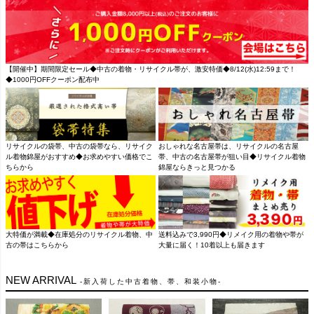
【開催中】期間限定セール◆中古の着物・リサイクル帯が、激安特価◆8/12(水)12:59まで！
◆1000円OFFクーポン配布中
リサイクルの袋帯、中古の袋帯なら、リサイク
おしゃれな名古屋帯は、リサイクルの名古屋
ル着物錦屋がおすすめ◆お求めやすい価格でこ
帯、中古の名古屋帯が狙い目◆リサイクル着物
ちらから
錦屋ならきっと見つかる
大特価が満載◆在庫処分のリサイクル着物、中
送料込みで3,990円◆リメイク用の着物や帯が
古の帯はこちらから
大量に届く！10着以上も届きます
NEW ARRIVAL
新入荷した中古着物、帯、和装小物