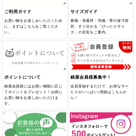
2026/1/23
付下げ、小紋、訪問着、大島紬、色無地、名古屋帯、男性着物、10点の新入荷商品を追加しました
ご利用ガイド
サイズガイド
2026/1/22
訪問着、付け下げ、紬、大島紬、単衣の小紋、10点の新入荷商品を追加しました
2026/1/21
名古屋帯、男性用着物、10点の新入荷商品を追加しました
お買い物をお楽しみいただくため
着物・長襦袢・羽織・帯の採寸箇
に、まずはこちらをご覧くださ
所、すぐ分かる「ぴったりサイ
2026/1/20
名古屋帯、訪問着、結城紬、付け下げ、色留袖、10点の新入荷商品を追加しました
い。
ズ」の目安をご案内。
袋帯 太鼓柄 一般用 正絹 木の葉・植
袋帯 六通柄 良品 一般用 正絹 花柄
2026/1/19
訪問着、振袖、小紋、色無地、付け下げ、10点の新入荷商品を追加しました
紬 つむぎ着物 正絹 チェック・格子
訪問着 正絹 木の葉・植物柄 袷仕立
名古屋帯 太鼓柄 美品 正絹 花柄 松
物柄 箔 刺繍 グレー
訪問着 小宮山彌一 落款入り 縮緬 正
紬 正絹 縞柄・線柄 袷仕立て 身丈
名古屋帯 全通柄 良品 正絹 亀甲柄
リサイクル帯 帯 モダン 洒落 黒
柄 袷仕立て 身丈157.5cm 裄丈66cm
葉仕立て なごや帯 リサイクル帯 帯
て 身丈154.5cm 裄丈63cm 箔 金彩
絹 花柄 袷仕立て 身丈160.5cm 裄丈
156cm 裄丈64.5cm リサイクル着物
通し仕立て なごや帯 リサイクル帯
2026/1/16
小紋、付け下げ、訪問着、振袖、紬、色無地、10点の新入荷商品を追加しました
リサイクル着物 着物 モダン 白
フォーマル 着物 青・紺
青・紺
69.5cm リサイクル着物 着物 卒業式
帯 緑・うぐいす色
着物 多色使い
2026/1/15
小紋、訪問着、紬、大島紬、10点の新入荷商品を追加しました
ゆったりサイズ パーティー フォー
2026/1/14
附下、色無地、小紋、訪問着、色留袖、大島紬、長襦袢、10点の新入荷商品を追加しました
マル 黒
2026/1/13
訪問着、小紋、色無地、振袖、紬、付け下げ、長襦袢、10点の新入荷商品を追加しました
ポイントについて
錦屋会員様募集中！
2026/1/9
大島紬、付け下げ、訪問着、紬、色留袖、10点の新入荷商品を追加しました
錦屋会員様にはお買い物額に応じ
会員登録するだけで、お得なサー
2026/1/8
付け下げ、訪問着、振袖、紬、名古屋帯、10点の新入荷商品を追加しました
てポイントをプレゼント！お得に
ビスがいっぱい♪登録はこちらか
2026/1/7
訪問着、小紋、色無地、振袖、10点の新入荷商品を追加しました
お買い物をお楽しみいただけま
ら！
2026/1/6
名古屋帯、付け下げ、紬、色無地、小紋、10点の新入荷商品を追加しました
す。
2026/1/5
訪問着、小紋、紬、大島紬、付け下げ、色無地、10点の新入荷商品を追加しました
袋帯 六通柄 美品 一般用 正絹 幾何
袋帯 六通柄 フォーマル用 正絹 木の
2025/12/26
小紋、紬、結城紬、大島紬、振袖、10点の新入荷商品を追加しました
学柄・抽象柄 帯 黄・黄土色
葉・植物柄 リサイクル帯 帯 箔 入学
名古屋帯 六通柄 美品 夏用 混紡 木
紬 正絹 蝶・昆虫柄 袷仕立て 身丈
名古屋帯 太鼓柄 夏用 正絹 木の葉・
紬 正絹 流水・波柄 袷仕立て 身丈
式 卒業式 結婚式 七五三 お宮参り
2025/12/25
訪問着、付け下げ、名古屋帯、振袖、色無地、10点の新入荷商品を追加しました
160.5cm 裄丈63.5cm リサイクル着
の葉・植物柄 通し仕立て なごや帯
157.5cm 裄丈63cm リサイクル着物
植物柄 松葉仕立て なごや帯 リサイ
金・銀
2025/12/24
訪問着、紬、振袖、付け下げ、小紋、色無地、9点の新入荷商品を追加しました