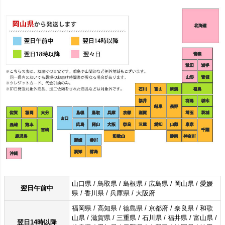
2025/12/1
訪問着、付け下げ、振袖、小紋、色無地、単衣の紬、10点の新入荷商品を追加しました
2025/11/28
名古屋帯、小紋、振袖、訪問着、紬、色無地、10点の新入荷商品を追加しました
袋帯 太鼓柄 一般用 正絹 花柄 帯 上
袋帯 御所解に山鉾 六通柄 良品 フォ
2025/11/27
付け下げ、小紋、大島紬、色留袖、紬、振袖、10点の新入荷商品を追加しました
名古屋帯 六通柄 美品 正絹 古典柄
品 白
名古屋帯 太鼓柄 正絹 木の葉・植物
ーマル用 正絹 風景柄 クリーム
2025/11/26
訪問着、付け下げ、振袖、小紋、色無地、色留袖、10点の新入荷商品を追加しました
結城紬 証紙あり はたおり娘 正絹 紬
名古屋仕立て なごや帯 リサイクル
紬 正絹 幾何学柄・抽象柄 袷仕立て
柄 名古屋仕立て なごや帯 リサイク
2025/11/21
名古屋帯、18点の新入荷商品を追加しました
身丈162.5cm 裄丈65cm 幾何学柄・
帯 帯 ひょうたん 瓢箪 刺繍 箔 上品
身丈157.5cm 裄丈64.5cm リサイク
ル帯 帯 銀糸 紫・藤色
抽象柄 袷仕立て 青・紺
紫・藤色
ル着物 着物 カジュアル 茶
2025/11/20
名古屋帯、5点の新入荷商品を追加しました
2025/11/18
名古屋帯、5点の新入荷商品を追加しました
訪問着 良品 京手描友禅 縮緬 一つ紋
訪問着 岡本幸治 加賀友禅 良品 落款
付き 正絹 花柄 袷仕立て 身丈
入り 縮緬 正絹 風景柄 袷仕立て 身
2025/11/17
名古屋帯、10点の新入荷商品を追加しました
152.5cm 裄丈62.5cm リサイクル着
丈164.5cm 裄丈67cm リサイクル着
2025/11/14
小紋、訪問着、付け下げ、色無地、振袖、紬、10点の新入荷商品を追加しました
物 着物 刺繍 箔 金彩 入学式 卒業式
物 着物 共八掛 入学式 卒業式 七五
2025/11/13
名古屋帯、小紋、色無地、紬、10点の新入荷商品を追加しました
七五三 お宮参り フォーマル 上品 グ
三 お宮参り フォーマル 紫・藤色
レー
2025/11/12
名古屋帯、紬、10点の新入荷商品を追加しました
2025/11/11
名古屋帯、紬、10点の新入荷商品を追加しました
2025/11/10
名古屋帯、結城紬、紬、10点の新入荷商品を追加しました
2025/11/7
付下、訪問着、紬、小紋、結城紬、10点の新入荷商品を追加しました
山口県 / 鳥取県 / 島根県 / 広島県 / 岡山県 / 愛媛
翌日午前中
県 / 香川県 / 兵庫県 / 大阪府
2025/10/31
名古屋帯、8点の新入荷商品を追加しました
2025/10/30
名古屋帯、5点の新入荷商品を追加しました
福岡県 / 高知県 / 徳島県 / 京都府 / 奈良県 / 和歌
山県 / 滋賀県 / 三重県 / 石川県 / 福井県 / 富山県 /
2025/10/28
名古屋帯、5点の新入荷商品を追加しました
翌日14時以降