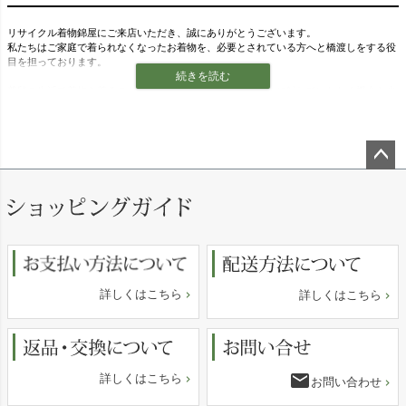
2025/9/22
帯揚げ・帯締めセット、着物、10点の新入荷商品を追加しました
2020/11/6
ぼくはカッコよく、わたしは可愛く
2025/9/19
帯揚げ・帯締めセット、10点の新入荷商品を追加しました
リサイクル着物錦屋にご来店いただき、誠にありがとうございます。
2020/10/28
待って！その黒留袖、年相応？
私たちはご家庭で着られなくなったお着物を、必要とされている方へと橋渡しをする役
2025/9/18
名古屋帯、帯揚げ帯締めセット、5点の新入荷商品を追加しました
目を担っております。
2020/10/21
振袖の帯あわせ
2025/9/17
名古屋帯、5点の新入荷商品を追加しました
普段の生活で着物を着ることが少なくなり、「きもの文化」に触れていただく機会も少
2020/10/15
「身丈」とは？身長と違うの？
2025/9/16
名古屋帯、10点の新入荷商品を追加しました
なくなっている今だからこそ、リサイクル着物、中古着物、アンティーク着物をリーズ
2020/10/13
セール品で揃える秋の着物
ナブルな価格でご提供し、日本の文化である「着物」「和服」に触れていただきたいと
2025/8/29
名古屋帯、5点の新入荷商品を追加しました
考えております。古着初心者の方から着物マニアの方まで安心して通販でご購入いただ
2020/10/9
着痩せ効果が期待できる？！帯えらび
けるショップを目指しております。
2025/8/12
名古屋帯、5点の新入荷商品を追加しました
2020/10/7
「臙脂」「深縹」なんて読むの？
2025/8/8
名古屋帯、5点の新入荷商品を追加しました
初めて着物にチャレンジする方、街着(普段着)として様々な着物のコーディネートを楽
ペー
2018/12/21
卒業式に振袖を着ても大丈夫？振袖とは
しみたい方はもちろん、お祝いの席などにも着物を着てみるのもよいですね。
ジト
2025/8/7
名古屋帯、5点の新入荷商品を追加しました
ップ
2018/12/18
きもの反物で自分好みに
大切な記念日[結婚式・披露宴・パーティ・お見合い・入学式・卒業式・観劇・お茶会・
2025/8/5
名古屋帯、5点の新入荷商品を追加しました
へ
食事会・初詣・夏祭り・長寿祝い(還暦、古希、喜寿、傘寿、米寿、卒寿など)・七五
2018/12/15
着物の素材を知る
2025/8/4
名古屋帯、5点の新入荷商品を追加しました
三・お宮参りなど]を素敵に飾る着物との出会いをお楽しみくださいませ。当店ではレデ
ィースアイテム、メンズアイテム、キッズアイテム、和雑貨、着付用品など、幅広いジ
2018/12/14
ぴったりサイズの着物を探したいなら
2025/8/1
名古屋帯、5点の新入荷商品を追加しました
ャンルの和装アイテムを取り揃えております。
2018/12/12
寒い季節にはウール着物
詳しくはこちら
詳しくはこちら
2025/7/30
お得な訳あり浴衣、15点の新入荷商品を追加しました
当店では、幅広いシーンで着物をお召しいただけるよう、たくさんの種類の着物・帯・
2018/12/11
雨でも着物を楽むためには？
2025/7/29
名古屋帯、5点の新入荷商品を追加しました
和装小物等を取り扱っております。リサイクル着物錦屋には多数の中古・リサイクルの
レディースアイテム[
訪問着
・
小紋
・
紬
・
大島紬
・
付下げ
・
振袖
・
色留袖
・
黒留袖
・
色無
2018/12/10
アンティーク着物でお洒落なレトロ感
2025/7/28
名古屋帯、5点の新入荷商品を追加しました
地
・
羽織
・
コート
・
打掛
・
長襦袢
・
喪服
・
女袴(卒業袴)
・
二尺袖(小振袖)
・
浴衣
・
盛
2018/12/7
シンプルなのにオシャレな「江戸小紋」
夏
・
単衣
・
産着
・
アンティーク着物
・
洗える着物
・
夏用着物
・
アンティーク帯
・
名古屋
2025/7/25
名古屋帯、5点の新入荷商品を追加しました
email
詳しくはこちら
帯
・
袋帯
・
半幅帯
・
兵児帯
・
角帯
・
卒業式アイテム
・
帯揚げ
・
帯締め
お問い合わせ
・
バッグ
・
草履
・
2018/12/7
結婚式での着物マナー
2025/7/24
名古屋帯、5点の新入荷商品を追加しました
半衿
・
伊達衿
・
ショール
・
髪飾り
・
足袋
・
たとう紙
・
扇子
・
下駄
・
反物
・
正絹
・
ポリエ