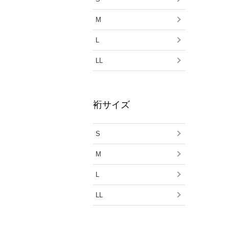
M
L
LL
裄サイズ
S
M
L
LL