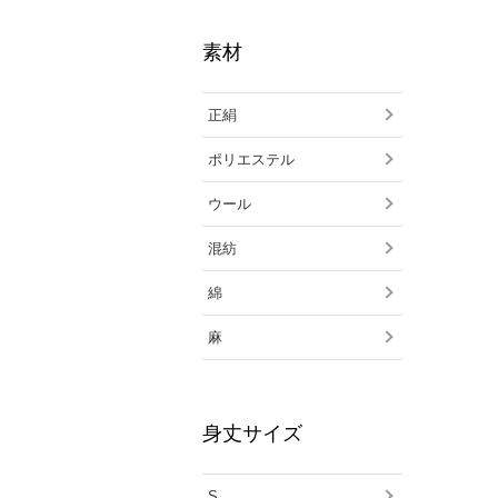
素材
正絹
ポリエステル
ウール
混紡
綿
麻
身丈サイズ
S