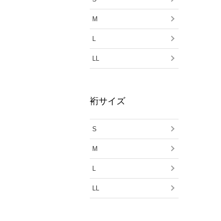
M
L
LL
裄サイズ
S
M
L
LL