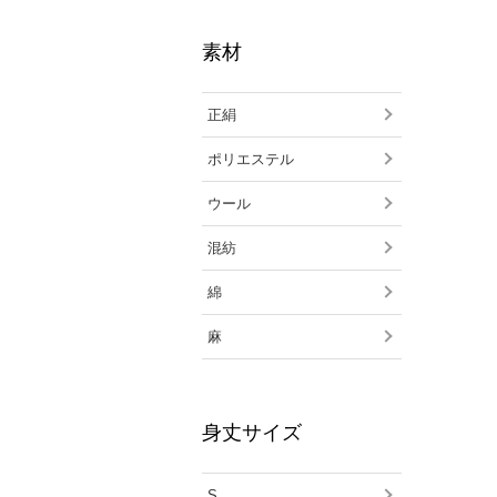
素材
正絹
ポリエステル
ウール
混紡
綿
麻
身丈サイズ
S