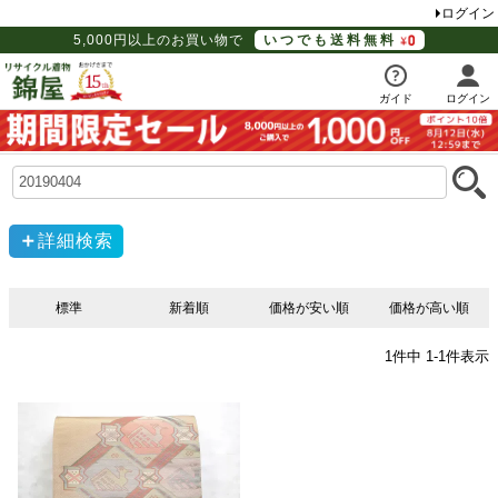
ログイン
5,000円以上のお買い物で
いつでも送料無料
ガイド
ログイン
詳細検索
標準
新着順
価格が安い順
価格が高い順
1
件中
1
-
1
件表示