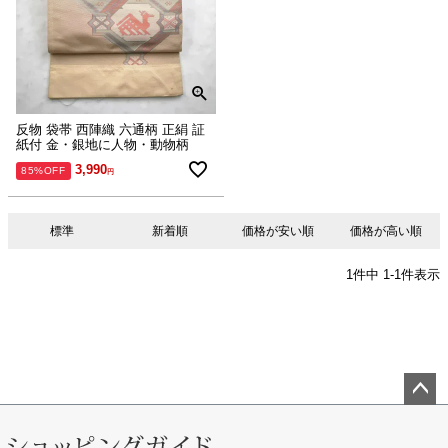
反物 袋帯 西陣織 六通柄 正絹 証
紙付 金・銀地に人物・動物柄
3,990
85%OFF
標準
新着順
価格が安い順
価格が高い順
1
件中
1
-
1
件表示
ペー
ジト