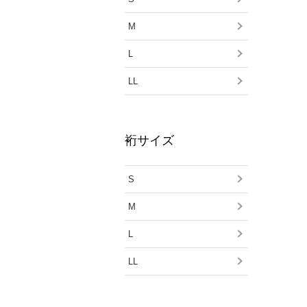
M
L
LL
裄サイズ
S
M
L
LL