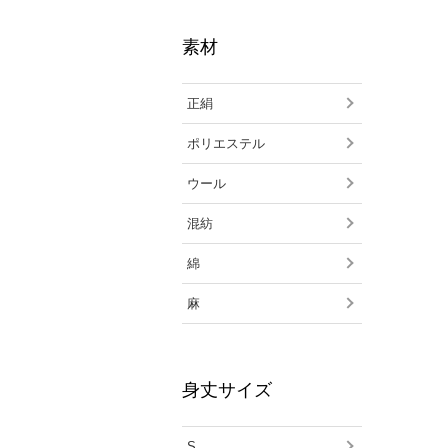
素材
正絹
ポリエステル
ウール
混紡
綿
麻
身丈サイズ
S