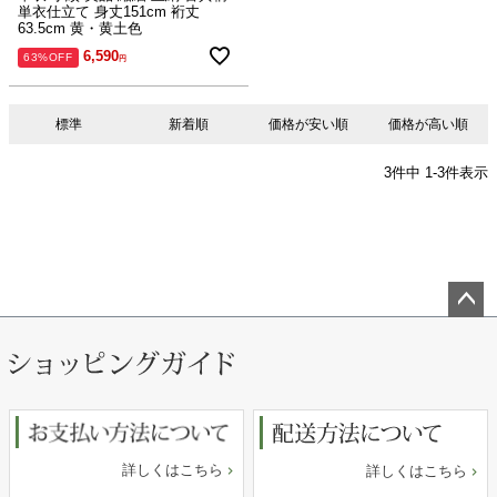
単衣仕立て 身丈151cm 裄丈
63.5cm 黄・黄土色
6,590
63%OFF
標準
新着順
価格が安い順
価格が高い順
3
件中
1
-
3
件表示
ペー
ジト
ップ
へ
詳しくはこちら
詳しくはこちら