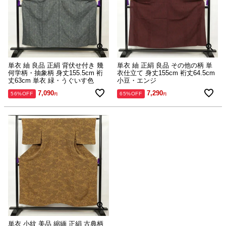
単衣 紬 良品 正絹 背伏せ付き 幾
単衣 紬 正絹 良品 その他の柄 単
何学柄・抽象柄 身丈155.5cm 裄
衣仕立て 身丈155cm 裄丈64.5cm
丈63cm 単衣 緑・うぐいす色
小豆・エンジ
7,090
7,290
56%OFF
65%OFF
単衣 小紋 美品 縮緬 正絹 古典柄