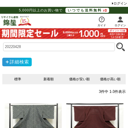
ログイン
5,000円以上のお買い物で
いつでも送料無料
ガイド
ログイン
詳細検索
標準
新着順
価格が安い順
価格が高い順
3
件中
1
-
3
件表示