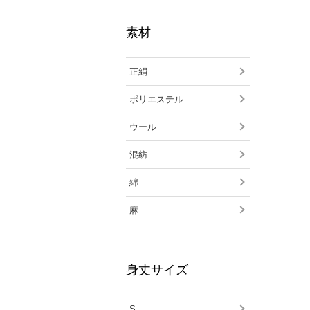
素材
正絹
ポリエステル
ウール
混紡
綿
麻
身丈サイズ
S