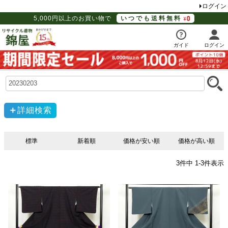
ログイン
5,000円以上のお買い物で
いつでも送料無料
ガイド
ログイン
詳細検索
標準
新着順
価格が安い順
価格が高い順
3
件中
1
-
3
件表示