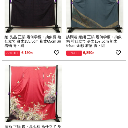
紬 良品 正絹 幾何学柄・抽象柄 袷
訪問着 縮緬 正絹 幾何学柄・抽象
仕立て 身丈155.5cm 裄丈65cm 紬
柄 袷仕立て 身丈157.5cm 裄丈
着物 青・紺
64cm 金彩 着物 青・紺
6,190
6,890
77%OFF
83%OFF
振袖 正絹 蝶・昆虫柄 袷仕立て 身