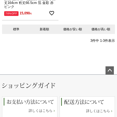
丈164cm 裄丈66.5cm 箔 金彩 赤
ピンク
15,090
76%OFF
標準
新着順
価格が安い順
価格が高い順
3
件中
1
-
3
件表示
ペー
ジト
ップ
へ
詳しくはこちら
詳しくはこちら