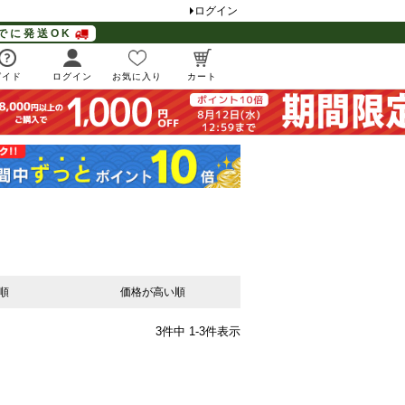
ログイン
でに発送OK
ガイド
ログイン
お気に入り
カート
順
価格が高い順
3
件中
1
-
3
件表示