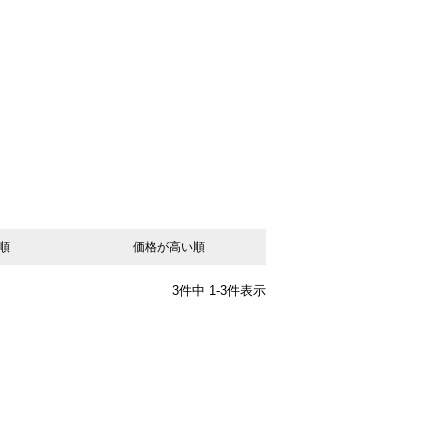
順
価格が高い順
3
件中
1
-
3
件表示