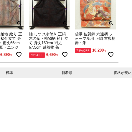
 紬地 絞り 正
紬 しつけ糸付き 正絹
袋帯 佐賀錦 六通柄 フ
 袷仕立て 身
木の葉・植物柄 袷仕立
ォーマル用 正絹 古典柄
cm 裄丈65cm
て 身丈160cm 裄丈
赤・朱
小豆・エンジ
67.5cm 紬着物 茶
10,290
78%OFF
6,890
6,690
75%OFF
標準
新着順
価格が安い