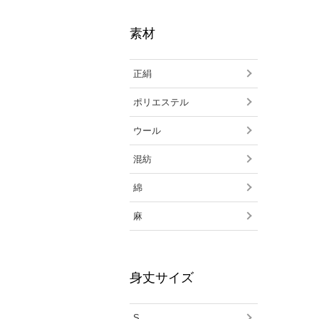
素材
正絹
ポリエステル
ウール
混紡
綿
麻
身丈サイズ
S