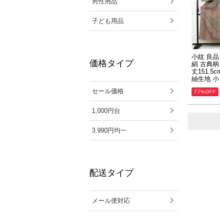
男性用品
子ども用品
小紋 良品
価格タイプ
絹 古典柄
丈151.5
紬生地 
セール価格
77%OFF
1,000円台
3,990円均一
配送タイプ
メール便対応