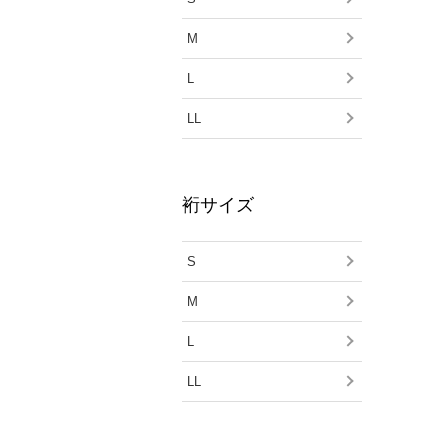
M
L
LL
裄サイズ
S
M
L
LL