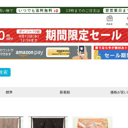
お買い物で
いつでも送料無料
13時までのご注文は
翌営業日ま
FAX
検索
標準
新着順
価格が安い