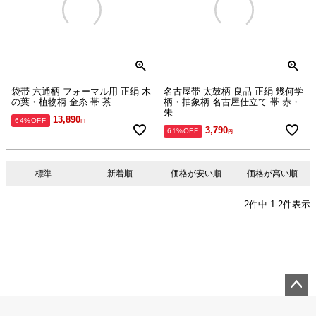
袋帯 六通柄 フォーマル用 正絹 木
名古屋帯 太鼓柄 良品 正絹 幾何学
の葉・植物柄 金糸 帯 茶
柄・抽象柄 名古屋仕立て 帯 赤・
朱
13,890
64%OFF
3,790
61%OFF
標準
新着順
価格が安い順
価格が高い順
2
件中
1
-
2
件表示
ペー