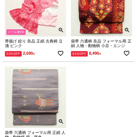
メール便OK
帯揚げ 絞り 良品 正絹 古典柄 立
袋帯 六通柄 良品 フォーマル用 正
涌 ピンク
絹 人物・動物柄 小豆・エンジ
2,690
8,490
53%OFF
81%OFF
袋帯 六通柄 フォーマル用 正絹 人