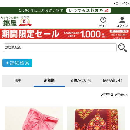
ログイン
5,000円以上のお買い物で
いつでも送料無料
ガイド
ログイン
詳細検索
標準
新着順
価格が安い順
価格が高い順
3
件中
1
-
3
件表示