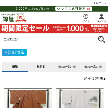
ログイン
5,000円以上のお買い物で
いつでも送料無料
ガイド
ログイン
詳細検索
標準
新着順
価格が安い順
価格が高い順
3
件中
1
-
3
件表示