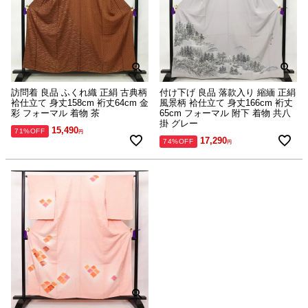
訪問着 良品 ふくれ織 正絹 古典柄
付け下げ 良品 落款入り 縮緬 正絹
袷仕立て 身丈158cm 裄丈64cm 金
風景柄 袷仕立て 身丈166cm 裄丈
彩 フォーマル 着物 茶
65cm フォーマル 附下 着物 共八
掛 グレー
15,490
71%OFF
17,290
74%OFF