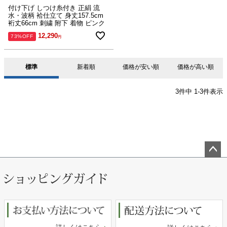
付け下げ しつけ糸付き 正絹 流
水・波柄 袷仕立て 身丈157.5cm
裄丈66cm 刺繍 附下 着物 ピンク
12,290
73%OFF
標準
新着順
価格が安い順
価格が高い順
3
件中
1
-
3
件表示
ペー
ジト
ップ
へ