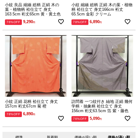
小紋 良品 縮緬 総柄 正絹 木の
小紋 縮緬 総柄 正絹 木の葉・植物
葉・植物柄 袷仕立て 身丈
柄 袷仕立て 身丈166cm 裄丈
163.5cm 裄丈65cm 黄・黄土色
65.5cm 金彩 クリーム
9,290
6,890
76%OFF
78%OFF
小紋 正絹 花柄 袷仕立て 身丈
訪問着 一つ紋付き 紬地 正絹 幾何
157cm 裄丈67cm 菊 橙
学柄・抽象柄 袷仕立て 身丈
156cm 裄丈63.5cm 箔 紫・藤色
6,890
78%OFF
5,090
76%OFF
標準
新着順
価格が安い順
価格が高い順