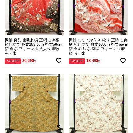
振袖 良品 金駒刺繍 正絹 古典柄
振袖 しつけ糸付き 絞り 正絹 古典
袷仕立て 身丈159.5cm 裄丈68cm
柄 袷仕立て 身丈160cm 裄丈66cm
箔 金彩 フォーマル 成人式 着物
箔 金彩 銀彩 刺繍 フォーマル 着
赤・朱
物 赤・朱
20,290
18,490
74%OFF
74%OFF