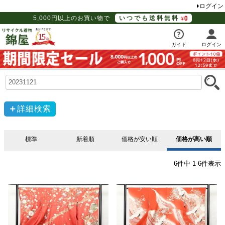
ログイン
5,000円以上のお買い物で
いつでも送料無料
ガイド
ログイン
詳細検索
標準
新着順
価格が安い順
価格が高い順
6
件中
1
-
6
件表示