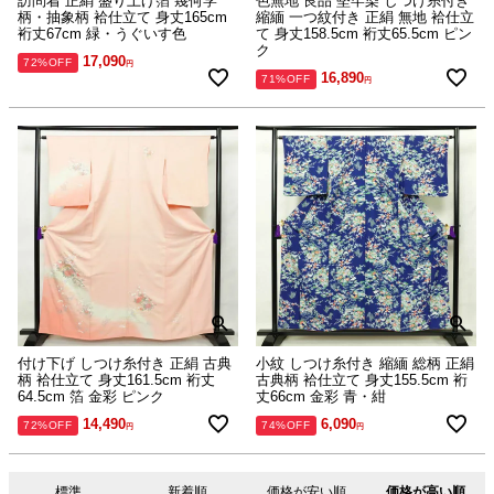
訪問着 正絹 盛り上げ箔 幾何学
色無地 良品 堅牢染 しつけ糸付き
柄・抽象柄 袷仕立て 身丈165cm
縮緬 一つ紋付き 正絹 無地 袷仕立
裄丈67cm 緑・うぐいす色
て 身丈158.5cm 裄丈65.5cm ピン
ク
17,090
72%OFF
16,890
71%OFF
付け下げ しつけ糸付き 正絹 古典
小紋 しつけ糸付き 縮緬 総柄 正絹
柄 袷仕立て 身丈161.5cm 裄丈
古典柄 袷仕立て 身丈155.5cm 裄
64.5cm 箔 金彩 ピンク
丈66cm 金彩 青・紺
14,490
6,090
72%OFF
74%OFF
標準
新着順
価格が安い順
価格が高い順