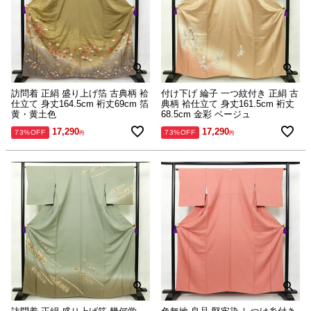
訪問着 正絹 盛り上げ箔 古典柄 袷
付け下げ 綸子 一つ紋付き 正絹 古
仕立て 身丈164.5cm 裄丈69cm 箔
典柄 袷仕立て 身丈161.5cm 裄丈
黄・黄土色
68.5cm 金彩 ベージュ
17,290
17,290
73%OFF
73%OFF