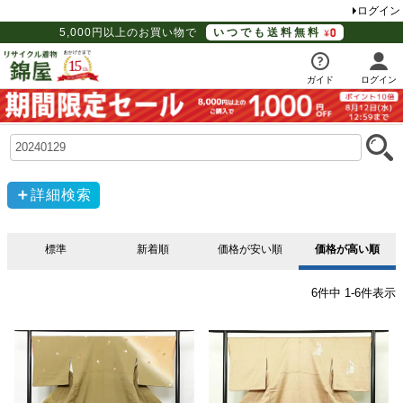
ログイン
5,000円以上のお買い物で
いつでも送料無料
ガイド
ログイン
詳細検索
標準
新着順
価格が安い順
価格が高い順
6
件中
1
-
6
件表示