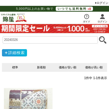
ログイン
5,000円以上のお買い物で
いつでも送料無料
ガイド
ログイン
詳細検索
標準
新着順
価格が安い順
価格が高い順
1
件中
1
-
1
件表示