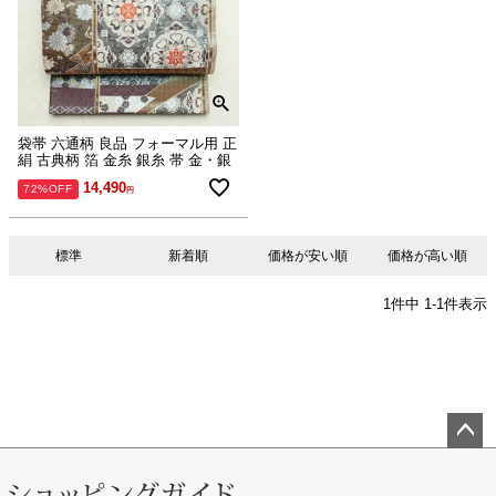
袋帯 六通柄 良品 フォーマル用 正
絹 古典柄 箔 金糸 銀糸 帯 金・銀
14,490
72%OFF
標準
新着順
価格が安い順
価格が高い順
1
件中
1
-
1
件表示
ペー
ジト