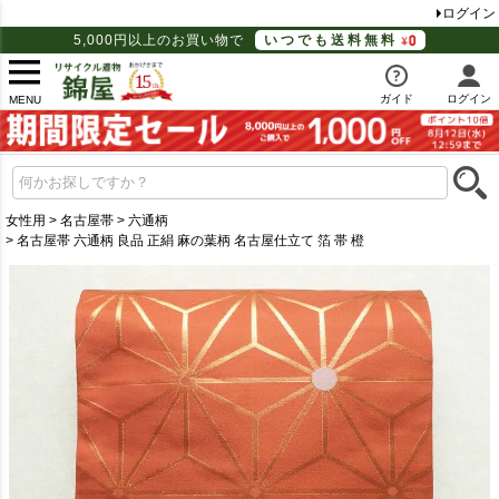
ログイン
5,000円以上のお買い物で
いつでも送料無料
ガイド
ログイン
MENU
女性用
名古屋帯
六通柄
名古屋帯 六通柄 良品 正絹 麻の葉柄 名古屋仕立て 箔 帯 橙