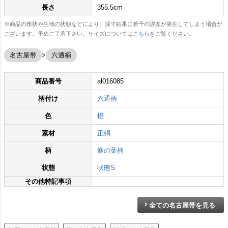
長さ
355.5cm
※商品の形状や生地の状態などにより、採寸結果に若干の誤差が発生してしまう場合が
ございます。予めご了承下さい。サイズについては
こちら
をご覧ください。
名古屋帯
六通柄
商品番号
al016085
柄付け
六通柄
色
橙
素材
正絹
柄
麻の葉柄
状態
状態S
その他特記事項
全ての名古屋帯を見る