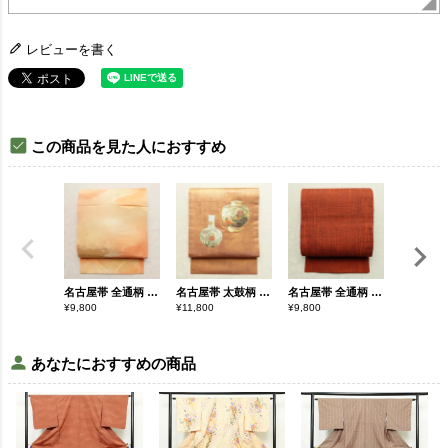
レビューを書く
この商品を見た人におすすめ
名古屋帯 全通柄 正絹 人物・動物柄 名古屋仕立て なごや帯 リサイクル帯 帯 ぼかし 橙
名古屋帯 太鼓柄 良品 正絹 その他の柄 名古屋仕立て なごや帯 リサイクル帯 帯 刺繍 箔 モダン 橙
名古屋帯 全通柄 美品 正絹 無地 松葉仕立て なごや帯 リサイクル帯 帯 紬地 橙
¥
9,800
¥
11,800
¥
9,800
¥
11,800
あなたにおすすめの商品