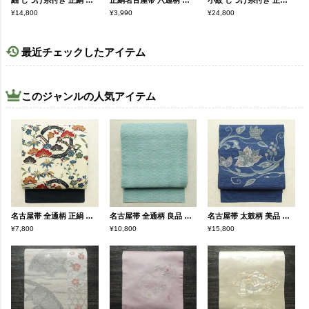
紬 しつけ糸付き 正絹 麻の葉柄 袷仕立て 身丈159cm 裄丈62.5cm リサイクル着物 着物 黒
正絹名古屋帯 六通柄 橙地に花柄
小紋 しつけ糸付き 正絹 花柄 袷仕立て 身丈157cm 裄丈64cm リサイクル着物 着物 橙
¥14,800
¥3,990
¥24,800
最近チェックしたアイテム
このジャンルの人気アイテム
名古屋帯 全通柄 正絹 古典柄 名古屋仕立て なごや帯 リサイクル帯 帯 クリーム
名古屋帯 全通柄 良品 夏用 混紡 縞柄・線柄 松葉仕立て なごや帯 リサイクル帯 帯 青・紺
名古屋帯 太鼓柄 美品 正絹 花柄 松葉仕立て なごや帯 リサイクル帯 帯 青・紺
¥7,800
¥10,800
¥15,800