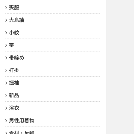
喪服
大島紬
小紋
帯
帯締め
打掛
振袖
新品
浴衣
男性用着物
素材・反物