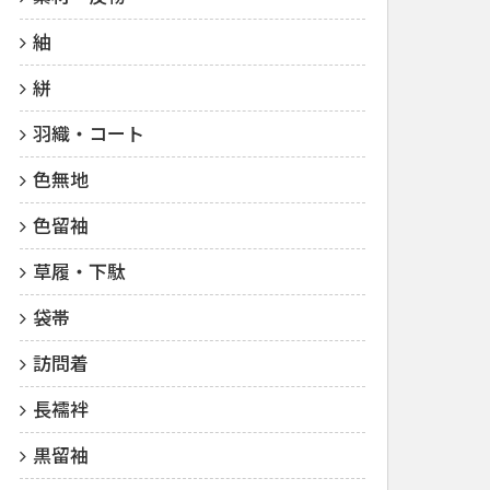
紬
絣
羽織・コート
色無地
色留袖
草履・下駄
袋帯
訪問着
長襦袢
黒留袖