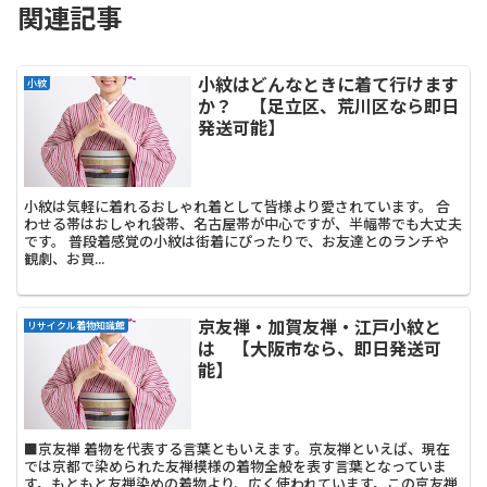
関連記事
小紋はどんなときに着て行けます
小紋
か？ 【足立区、荒川区なら即日
発送可能】
小紋は気軽に着れるおしゃれ着として皆様より愛されています。 合
わせる帯はおしゃれ袋帯、名古屋帯が中心ですが、半幅帯でも大丈夫
です。 普段着感覚の小紋は街着にぴったりで、お友達とのランチや
観劇、お買...
京友禅・加賀友禅・江戸小紋と
リサイクル着物知識館
は 【大阪市なら、即日発送可
能】
■京友禅 着物を代表する言葉ともいえます。京友禅といえば、現在
では京都で染められた友禅模様の着物全般を表す言葉となっていま
す。もともと友禅染めの着物より、広く使われています。この京友禅