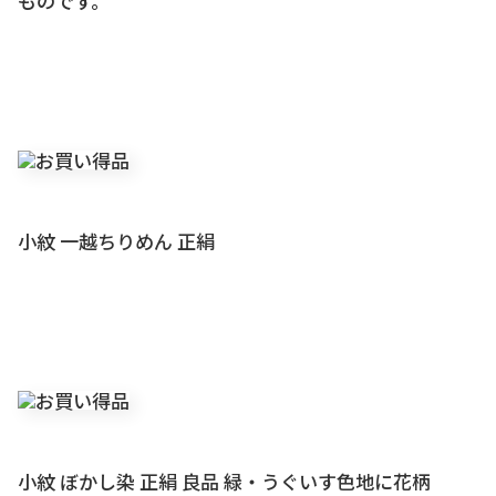
ものです。
小紋 一越ちりめん 正絹
小紋 ぼかし染 正絹 良品 緑・うぐいす色地に花柄