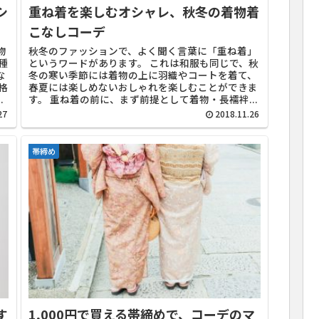
シ
重ね着を楽しむオシャレ、秋冬の着物着
こなしコーデ
物
秋冬のファッションで、よく聞く言葉に「重ね着」
種
というワードがあります。 これは和服も同じで、秋
な
冬の寒い季節には着物の上に羽織やコートを着て、
格
春夏には楽しめないおしゃれを楽しむことができま
.
す。 重ね着の前に、まず前提として着物・長襦袢...
27
2018.11.26
帯締め
す
1,000円で買える帯締めで、コーデのマ