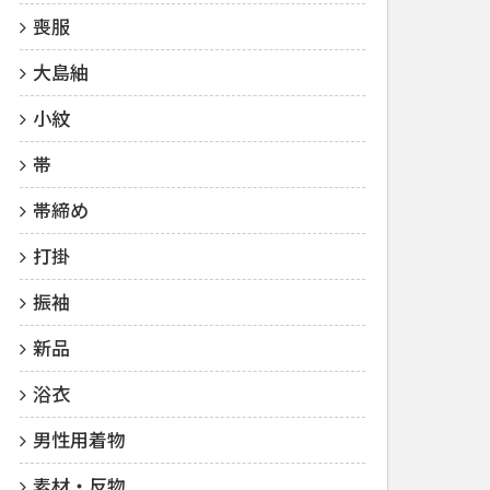
喪服
大島紬
小紋
帯
帯締め
打掛
振袖
新品
浴衣
男性用着物
素材・反物