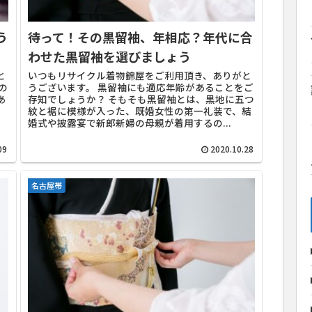
う
待って！その黒留袖、年相応？年代に合
わせた黒留袖を選びましょう
と
いつもリサイクル着物錦屋をご利用頂き、ありがと
の
うございます。 黒留袖にも適応年齢があることをご
あ
存知でしょうか？ そもそも黒留袖とは、黒地に五つ
紋と裾に模様が入った、既婚女性の第一礼装で、結
婚式や披露宴で新郎新婦の母親が着用するの...
09
2020.10.28
名古屋帯