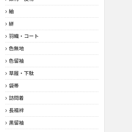
紬
絣
羽織・コート
色無地
色留袖
草履・下駄
袋帯
訪問着
長襦袢
黒留袖