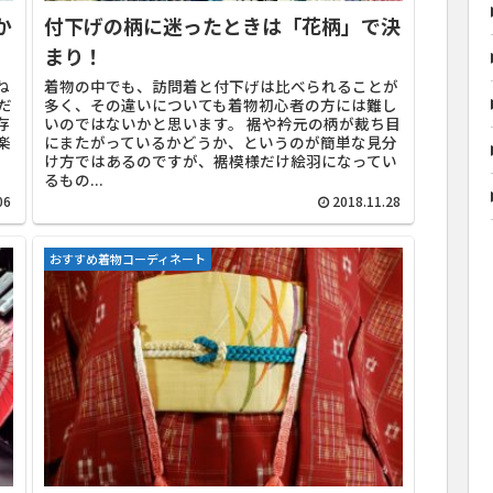
か
付下げの柄に迷ったときは「花柄」で決
まり！
ね
着物の中でも、訪問着と付下げは比べられることが
だ
多く、その違いについても着物初心者の方には難し
存
いのではないかと思います。 裾や衿元の柄が裁ち目
楽
にまたがっているかどうか、というのが簡単な見分
け方ではあるのですが、裾模様だけ絵羽になってい
るもの...
06
2018.11.28
おすすめ着物コーディネート