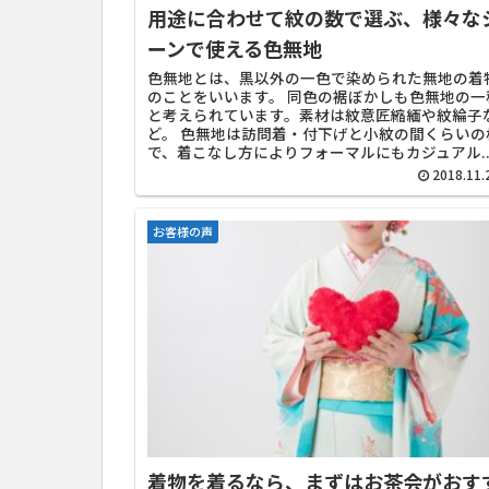
用途に合わせて紋の数で選ぶ、様々な
ーンで使える色無地
色無地とは、黒以外の一色で染められた無地の着
のことをいいます。 同色の裾ぼかしも色無地の一
と考えられています。素材は紋意匠縮緬や紋綸子
ど。 色無地は訪問着・付下げと小紋の間くらいの
で、着こなし方によりフォーマルにもカジュアル..
2018.11.
お客様の声
着物を着るなら、まずはお茶会がおす