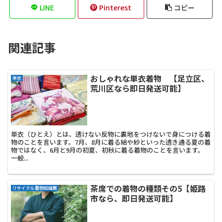
LINE
Pinterest
コピー
関連記事
おしゃれな単衣着物 【足立区、
単衣
荒川区なら即日発送可能】
単衣（ひとえ）とは、透けない反物に裏地をつけないで身につける着
物のことを言います。7月、8月に着る絽や紗といった透き通る夏の着
物ではなく、6月と9月の初夏、初秋に着る着物のことを言います。
一般...
茶席での着物の種類その5【姫路
リサイクル着物知識館
市なら、即日発送可能】