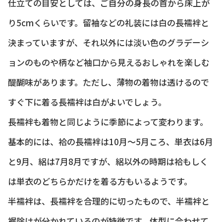
仕立ての目安としては、ご自分の身長の首から床上が
り5cmくらいです。留袖などの礼装には白の長襦袢と
決まっていますが、それ以外には淡い色のグラデーシ
ョンのものや柄など袖口から見えるおしゃれを楽しむ
醍醐味があります。ただし、薄物の着物は透けるので
すぐ下に着る長襦袢は白がよいでしょう。
長襦袢も着物と同じように季節によって変わります。
基本的には、袷の長襦袢は10月～5月ころ、単衣は6月
と9月、絽は7月8月ですが、絽以外の時期は袷もしく
は単衣のどちらかだけを着る方もいるようです。
半襦袢は、長襦袢を合理的に切ったもので、半襦袢と
裾除けが分かれているのが特徴です。体型に合わせて