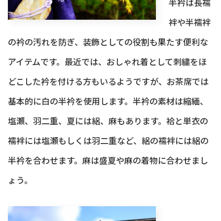
半衿は長襦
袢や半襦袢
の衿の汚れを防ぎ、装飾としての役割も果たす便利な
アイテムです。最近では、おしゃれ着として刺繍をほ
どこした衿を付ける方もいるようですが、お茶席では
基本的に白の半衿を使用します。半衿の素材は縮緬、
塩瀬、羽二重、夏には絽、麻もあります。袷と単衣の
襦袢には塩瀬もしくは羽二重など、絽の襦袢には絽の
半衿を合わせます。麻は盛夏や麻の着物に合わせまし
ょう。