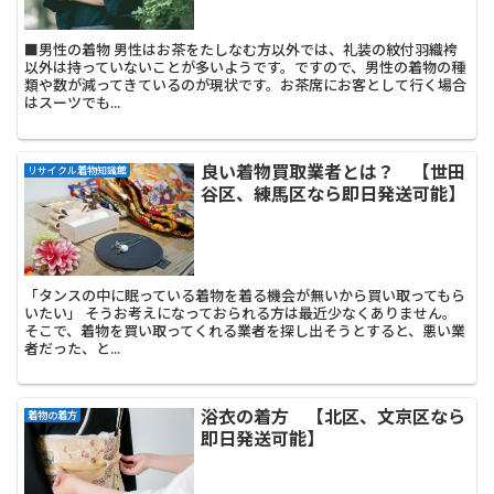
■男性の着物 男性はお茶をたしなむ方以外では、礼装の紋付羽織袴
以外は持っていないことが多いようです。ですので、男性の着物の種
類や数が減ってきているのが現状です。お茶席にお客として行く場合
はスーツでも...
良い着物買取業者とは？ 【世田
リサイクル着物知識館
谷区、練馬区なら即日発送可能】
「タンスの中に眠っている着物を着る機会が無いから買い取ってもら
いたい」 そうお考えになっておられる方は最近少なくありません。
そこで、着物を買い取ってくれる業者を探し出そうとすると、悪い業
者だった、と...
浴衣の着方 【北区、文京区なら
着物の着方
即日発送可能】