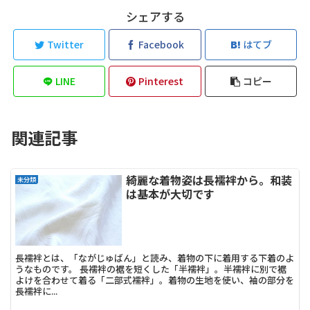
シェアする
Twitter
Facebook
はてブ
LINE
Pinterest
コピー
関連記事
綺麗な着物姿は長襦袢から。和装
未分類
は基本が大切です
長襦袢とは、「ながじゅばん」と読み、着物の下に着用する下着のよ
うなものです。 長襦袢の裾を短くした「半襦袢」。半襦袢に別で裾
よけを合わせて着る「二部式襦袢」。着物の生地を使い、袖の部分を
長襦袢に...