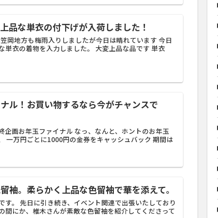
の上品な単衣の付下げが入荷しました！
です 笠岡地方も梅雨入りしましたが今日は晴れています 今日
な単衣の着物を入力しました。 大変上品な品です 単衣
イナル！お買い物するなら今がチャンスで
終企画お年玉ファイナル なっ、なんと、ホントのお年玉
 一万円ごとに1000円の金券をキャッシュバック 期間は
色留袖。柔らかく上品な色留袖で華を添えて。
です。 先日に引き続き、イベント関連で出張いたしており
いつの間にか、椎木さんが素敵な色留袖を紹介してくださって