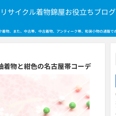
リサイクル着物錦屋お役立ちブログ
ク着物、また、中古帯、中古着物、アンティーク帯、和装小物の通販で
紬着物と紺色の名古屋帯コーデ