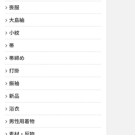
喪服
大島紬
小紋
帯
帯締め
打掛
振袖
新品
浴衣
男性用着物
素材・反物