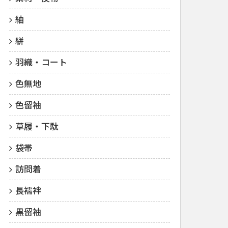
紬
絣
羽織・コート
色無地
色留袖
草履・下駄
袋帯
訪問着
長襦袢
黒留袖