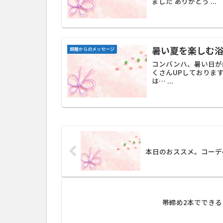
ました ありがとう ...
暑い夏を楽しむ
錦屋からのメッセージ
コンバンハ、暑い日が
くさんUPしておりま
は… ...
本日のおススメ。コーデ
帯締め2本ででき