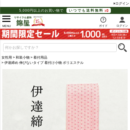
ログイン
5,000円以上のお買い物で
いつでも送料無料
ガイド
ログイン
MENU
女性用
和装小物
着付用品
伊達締め 伸びないタイプ 着付け小物 ポリエステル