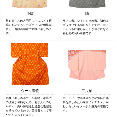
小紋
紬
初心者さんの入門用にオススメ！正
ラフに着こなすおしゃれ着。初めは
絹のものでもリーズナブルな価格が
ゴワゴワする感じがしますが、着て
多く、普段着感覚で気軽に楽しめま
いくうちに柔らかくしなやかになる
す。
着心地の良い着物です。
ウール着物
二尺袖
気軽に楽しめるウール着物。家庭で
パーティーや卒業式などの気軽に礼
の洗濯が可能なため、お手入れのし
装を楽しみたい場面にオススメ。か
やすく、高い保湿性と適度な吸湿性
わいらしいイメージが魅力の着物で
を持っているので、普段着として着
す。
やすくなっています。