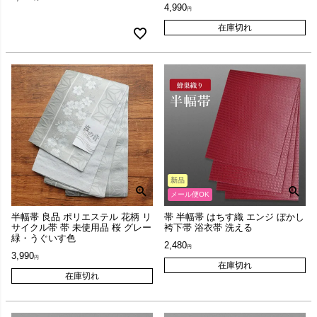
4,990
在庫切れ
新品
メール便OK
半幅帯 良品 ポリエステル 花柄 リ
帯 半幅帯 はちす織 エンジ ぼかし
サイクル帯 帯 未使用品 桜 グレー
袴下帯 浴衣帯 洗える
緑・うぐいす色
2,480
3,990
在庫切れ
在庫切れ