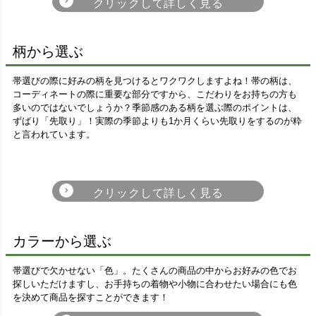
正絹
ポリエステル
柄から選ぶ
美しい光沢と滑らかな風合いが魅
リーズナブルな価格とお手入れの簡
力。肌にしっとりと吸い付くような
単さが人気！「洗濯可」とあるもの
肌触りと着心地の良さが特徴です。
はご自宅でお洗濯が可能です。
帯選びの際に好みの柄を見つけるとワクワクしますよね！帯の柄は、
コーディネートの際に重要な部分ですから、こだわりをお持ちの方も
多いのではないでしょうか？季節感のある柄を選ぶ際のポイントは、
ずばり「先取り」！実際の季節よりも1か月くらい先取りをするのが粋
ウール
綿
と言われています。
羊の毛から作られており、ざっくり
洋服でも馴染みのある素材で、カジ
とした肌触りが特徴。お手入れも比
ュアルな着こなしにぴったりの素材
較的簡単ですが、虫食いに注意が必
です。
要です。
混紡
カラーから選ぶ
流水柄・波柄
木の葉・植物柄
無地
異なる繊維を混ぜて織られた生地。
それぞれの長所と短所を補うため、
帯選びで欠かせない「色」。たくさんの商品の中からお好みの色でお
コストを抑えるためなどの目的があ
探しいただけますし、お手持ちの着物や小物に合わせたい場合にも色
ります。
を決めて商品を探すことができます！