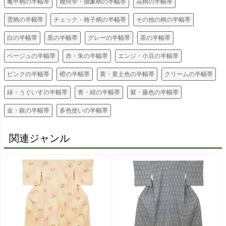
亀甲柄の半幅帯
幾何学・抽象柄の半幅帯
花柄の半幅帯
雲柄の半幅帯
チェック・格子柄の半幅帯
その他の柄の半幅帯
白の半幅帯
黒の半幅帯
グレーの半幅帯
茶の半幅帯
ベージュの半幅帯
赤・朱の半幅帯
エンジ・小豆の半幅帯
ピンクの半幅帯
橙の半幅帯
黄・黄土色の半幅帯
クリームの半幅帯
緑・うぐいすの半幅帯
青・紺の半幅帯
紫・藤色の半幅帯
金・銀の半幅帯
多色使いの半幅帯
関連ジャンル