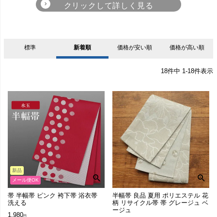
麻の葉
風景柄
蝶柄・昆虫柄
白
黒
グレー
茶
標準
新着順
価格が安い順
価格が高い順
人物柄・動物柄
縞柄・線柄
古典柄
18
件中
1
-
18
件表示
ベージュ
赤・朱
エンジ・小豆
ピンク
亀甲柄
幾何学・抽象柄
花柄
橙
黄・黄土色
クリーム
緑・うぐいす
雲柄
チェック・格子
その他
新品
青・紺
紫・藤色
金・銀
多色使い
メール便OK
帯 半幅帯 ピンク 袴下帯 浴衣帯
半幅帯 良品 夏用 ポリエステル 花
洗える
柄 リサイクル帯 帯 グレージュ ベ
ージュ
1,980