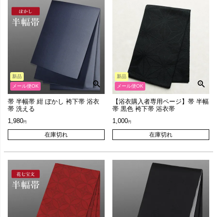
新品
新品
メール便OK
メール便OK
帯 半幅帯 紺 ぼかし 袴下帯 浴衣
【浴衣購入者専用ページ】帯 半幅
帯 洗える
帯 黒色 袴下帯 浴衣帯
1,980
1,000
在庫切れ
在庫切れ