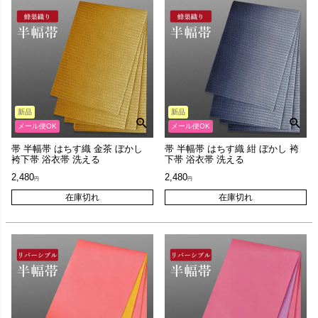
新品
新品
メール便OK
メール便OK
帯 半幅帯 はちす織 金茶 ぼかし
帯 半幅帯 はちす織 紺 ぼかし 袴
袴下帯 浴衣帯 洗える
下帯 浴衣帯 洗える
2,480
2,480
在庫切れ
在庫切れ