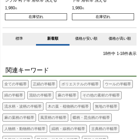
シブル 袴下帯 浴衣帯 洗える
下帯 浴衣帯 洗える
1,980
1,980
在庫切れ
在庫切れ
標準
新着順
価格が安い順
価格が高い順
18
件中
1
-
18
件表示
関連キーワード
全ての半幅帯
正絹の半幅帯
ポリエステルの半幅帯
ウールの半幅帯
綿の半幅帯
混紡の半幅帯
麻の半幅帯
その他の素材の半幅帯
流水柄・波柄の半幅帯
木の葉・植物柄の半幅帯
無地の半幅帯
麻の葉柄の半幅帯
風景柄の半幅帯
蝶柄・昆虫柄の半幅帯
人物柄・動物柄の半幅帯
縞柄・線柄の半幅帯
古典柄の半幅帯