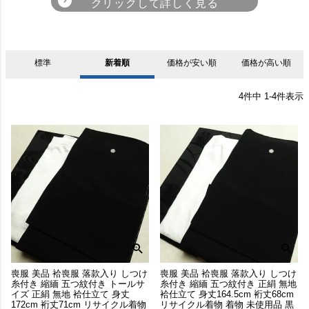
正絹
ポリエステル
美しい光沢と滑らかな風合いが魅
リーズナブルな価格とお手入れの簡
力。肌にしっとりと吸い付くような
単さが人気！「洗濯可」とあるもの
標準
新着順
価格が安い順
価格が高い順
肌触りと着心地の良さが特徴です。
はご自宅でお洗濯が可能です。
4
件中
1
-
4
件表示
ウール
綿
羊の毛から作られており、ざっくり
洋服でも馴染みのある素材で、カジ
とした肌触りが特徴。お手入れも比
ュアルな着こなしにぴったりの素材
較的簡単ですが、虫食いに注意が必
です。
要です。
混紡
麻
異なる繊維を混ぜて織られた生地。
通気性、速乾性に優れています。汗
それぞれの長所と短所を補うため、
をかきやすい夏の装いにおすすめで
コストを抑えるためなどの目的があ
す。
喪服 美品 袷喪服 落款入り しつけ
喪服 美品 袷喪服 落款入り しつけ
ります。
糸付き 縮緬 五つ紋付き トールサ
糸付き 縮緬 五つ紋付き 正絹 無地
イズ 正絹 無地 袷仕立て 身丈
袷仕立て 身丈164.5cm 裄丈68cm
172cm 裄丈71cm リサイクル着物
リサイクル着物 着物 未使用品 黒