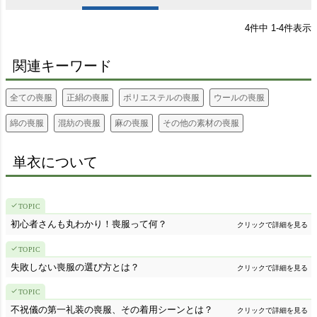
4
件中
1
-
4
件表示
関連キーワード
全ての喪服
正絹の喪服
ポリエステルの喪服
ウールの喪服
綿の喪服
混紡の喪服
麻の喪服
その他の素材の喪服
単衣について
初心者さんも丸わかり！喪服って何？
クリックで詳細を見る
失敗しない喪服の選び方とは？
クリックで詳細を見る
不祝儀の第一礼装の喪服、その着用シーンとは？
クリックで詳細を見る