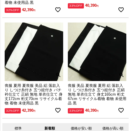
着物 未使用品 黒
40,390
33%OFF
42,390
32%OFF
その他
正絹、ポリエステル、ウール、混
紡、麻、綿以外の素材をお求めの方
はこちら！
喪服 夏用 夏喪服 美品 絽 落款入
喪服 美品 夏喪服 夏用 絽 落款入
り しつけ糸付き 五つ紋付き バチ
り しつけ糸付き 五つ紋付き 正絹
衿仕立て 正絹 無地 単衣仕立て 身
無地 単衣仕立て 身丈165cm 裄丈
丈172cm 裄丈70cm リサイクル着
67cm リサイクル着物 着物 未使用
物 着物 未使用品 黒
品 黒
42,390
40,390
32%OFF
33%OFF
標準
新着順
価格が安い順
価格が高い順