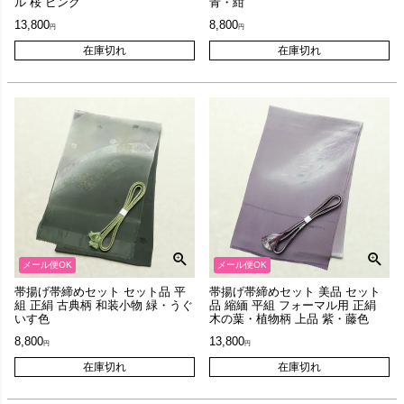
ル 桜 ピンク
青・紺
13,800
8,800
在庫切れ
在庫切れ
メール便OK
メール便OK
帯揚げ帯締めセット セット品 平
帯揚げ帯締めセット 美品 セット
組 正絹 古典柄 和装小物 緑・うぐ
品 縮緬 平組 フォーマル用 正絹
いす色
木の葉・植物柄 上品 紫・藤色
8,800
13,800
在庫切れ
在庫切れ