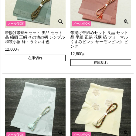
メール便OK
メール便OK
帯揚げ帯締めセット 美品 セット
帯揚げ帯締めセット 良品 セット
品 縮緬 正絹 その他の柄 シンプル
品 平組 正絹 花柄 箔 フォーマル
和装小物 緑・うぐいす色
くすみピンク サーモンピンク ピ
ンク
12,800
12,800
在庫切れ
在庫切れ
メール便OK
メール便OK