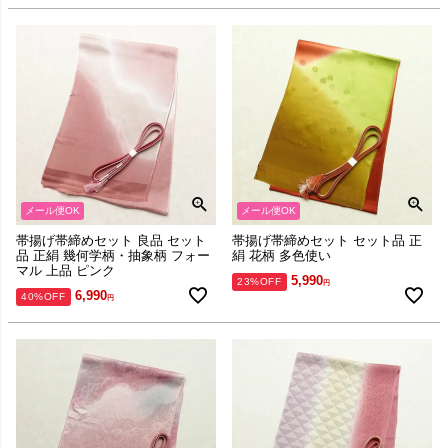
メール便OK
メール便OK
帯揚げ帯締めセット 良品 セット
帯揚げ帯締めセット セット品 正
品 正絹 幾何学柄・抽象柄 フォー
絹 花柄 多色使い
マル 上品 ピンク
5,990
23%OFF
6,990
40%OFF