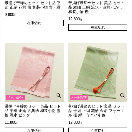
帯揚げ帯締めセット セット品 平
帯揚げ帯締めセット 美品 セット
組 正絹 花柄 桜 和装小物 青・紺
品 縮緬 正絹 流水・波柄 ぼかし
和装小物 橙
9,800
12,800
在庫切れ
在庫切れ
メール便OK
メール便OK
帯揚げ帯締めセット 良品 セット
帯揚げ帯締めセット 良品 セット
品 平組 正絹 古典柄 和装小物 雪
品 平組 正絹 花柄 金彩 フォーマ
輪 流水 ピンク
ル 桜 緑・うぐいす色
11,800
12,800
在庫切れ
在庫切れ