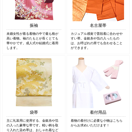
振袖
名古屋帯
未婚女性が着る着物の中で最も格が
カジュアル感覚で普段着に合わせや
高い着物。袖のたもとが長くとても
すい帯。金銀糸や箔の入ったもの
華やかです。成人式や結婚式に着用
は、お呼ばれの席でも合わせること
します。
ができます。
袋帯
着付用品
主に礼装用に使用する、金銀糸や箔
着物の着付けに必要な小物はこちら
の入った豪華な帯です。軽い柄を取
からお求めいただけます！
り入れた染め帯は、おしゃれ着など