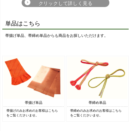
麻の葉
縞柄・線柄
古典柄
白
黒
グレー
茶
単品はこちら
亀甲柄
幾何学・抽象柄
花柄
帯揚げ単品、帯締め単品からも商品をお探しいただけます。
ベージュ
赤・朱
エンジ・小豆
ピンク
チェック・格子
その他
橙
黄・黄土色
クリーム
緑・うぐいす
帯揚げ単品
帯締め単品
青・紺
紫・藤色
金・銀
多色使い
帯揚げのみお求めのお客様はこちら
帯締めのみお求めのお客様はこちら
をご覧くださいませ。
をご覧くださいませ。