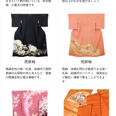
をまたいで柄が続いている「絵羽模
紋以上のものを選びましょう。
様」が最大の特徴です。
黒留袖
色留袖
既婚女性の第一礼装。結婚式で新郎
既婚・未婚を問わず着用できる第一
新婦のお母様や仲人夫人など、親族
礼装。結婚式やパーティ、祝賀会な
の既婚女性が着る着物です。
ど幅広い場面で着ることができま
す。