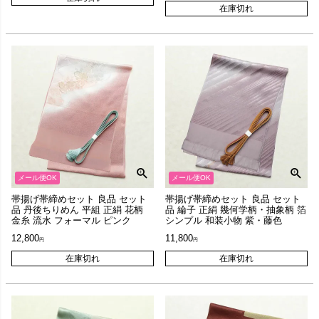
在庫切れ
メール便OK
メール便OK
帯揚げ帯締めセット 良品 セット
帯揚げ帯締めセット 良品 セット
品 丹後ちりめん 平組 正絹 花柄
品 綸子 正絹 幾何学柄・抽象柄 箔
金糸 流水 フォーマル ピンク
シンプル 和装小物 紫・藤色
12,800
11,800
在庫切れ
在庫切れ