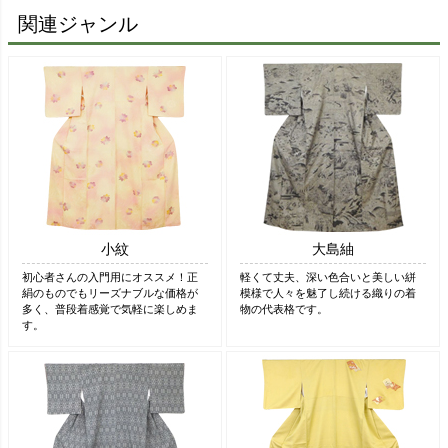
関連ジャンル
小紋
大島紬
初心者さんの入門用にオススメ！正
軽くて丈夫、深い色合いと美しい絣
絹のものでもリーズナブルな価格が
模様で人々を魅了し続ける織りの着
多く、普段着感覚で気軽に楽しめま
物の代表格です。
す。