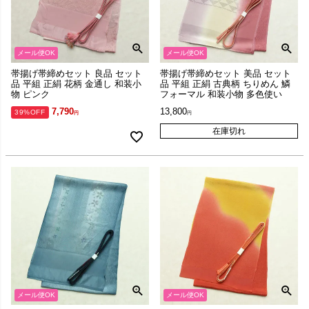
メール便OK
メール便OK
帯揚げ帯締めセット 良品 セット
帯揚げ帯締めセット 美品 セット
品 平組 正絹 花柄 金通し 和装小
品 平組 正絹 古典柄 ちりめん 鱗
物 ピンク
フォーマル 和装小物 多色使い
7,790
13,800
39%OFF
在庫切れ
メール便OK
メール便OK