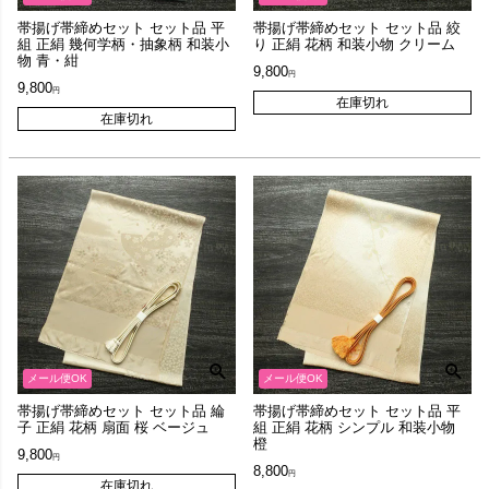
帯揚げ帯締めセット セット品 平
帯揚げ帯締めセット セット品 絞
組 正絹 幾何学柄・抽象柄 和装小
り 正絹 花柄 和装小物 クリーム
物 青・紺
9,800
9,800
在庫切れ
在庫切れ
メール便OK
メール便OK
帯揚げ帯締めセット セット品 綸
帯揚げ帯締めセット セット品 平
子 正絹 花柄 扇面 桜 ベージュ
組 正絹 花柄 シンプル 和装小物
橙
9,800
8,800
在庫切れ