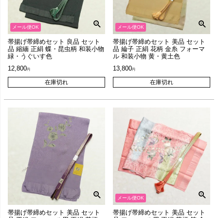
メール便OK
メール便OK
帯揚げ帯締めセット 良品 セット
帯揚げ帯締めセット 美品 セット
品 縮緬 正絹 蝶・昆虫柄 和装小物
品 綸子 正絹 花柄 金糸 フォーマ
緑・うぐいす色
ル 和装小物 黄・黄土色
12,800
13,800
在庫切れ
在庫切れ
メール便OK
帯揚げ帯締めセット 美品 セット
帯揚げ帯締めセット 美品 セット