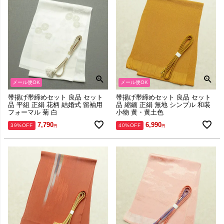
メール便OK
メール便OK
帯揚げ帯締めセット 良品 セット
帯揚げ帯締めセット 良品 セット
品 平組 正絹 花柄 結婚式 留袖用
品 縮緬 正絹 無地 シンプル 和装
フォーマル 菊 白
小物 黄・黄土色
7,790
6,990
39%OFF
40%OFF