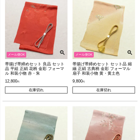
メール便OK
メール便OK
帯揚げ帯締めセット 良品 セット
帯揚げ帯締めセット セット品 縮
品 平組 正絹 花柄 金彩 フォーマ
緬 正絹 古典柄 金彩 フォーマル
ル 和装小物 赤・朱
扇子 和装小物 黄・黄土色
12,800
9,800
在庫切れ
在庫切れ