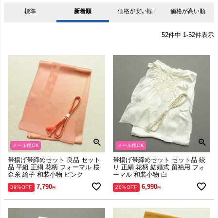
標準
新着順
価格が安い順
価格が高い順
52
件中
1
-
52
件表示
メール便OK
メール便OK
帯揚げ帯締めセット 良品 セット
帯揚げ帯締めセット セット品 絞
品 平組 正絹 花柄 フォーマル 桜
り 正絹 花柄 結婚式 留袖用 フォ
金糸 綸子 和装小物 ピンク
ーマル 和装小物 白
7,790
6,990
39%OFF
28%OFF