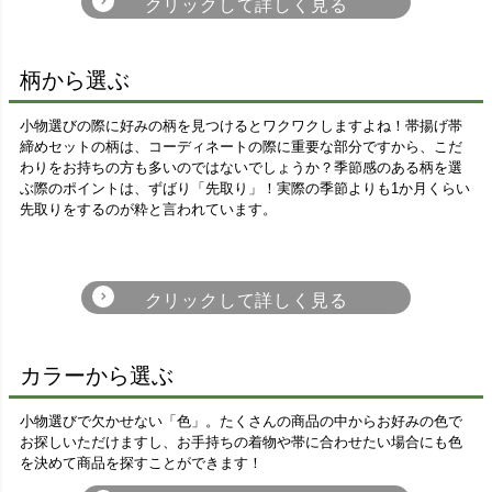
正絹
ポリエステル
柄から選ぶ
美しい光沢と滑らかな風合いが魅
リーズナブルな価格とお手入れの簡
力。肌にしっとりと吸い付くような
単さが人気！
肌触りの良さが特徴です。
小物選びの際に好みの柄を見つけるとワクワクしますよね！帯揚げ帯
締めセットの柄は、コーディネートの際に重要な部分ですから、こだ
わりをお持ちの方も多いのではないでしょうか？季節感のある柄を選
ぶ際のポイントは、ずばり「先取り」！実際の季節よりも1か月くらい
先取りをするのが粋と言われています。
カラーから選ぶ
流水柄・波柄
木の葉・植物柄
無地
小物選びで欠かせない「色」。たくさんの商品の中からお好みの色で
お探しいただけますし、お手持ちの着物や帯に合わせたい場合にも色
を決めて商品を探すことができます！