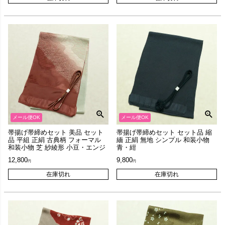
メール便OK
メール便OK
帯揚げ帯締めセット 美品 セット
帯揚げ帯締めセット セット品 縮
品 平組 正絹 古典柄 フォーマル
緬 正絹 無地 シンプル 和装小物
和装小物 芝 紗綾形 小豆・エンジ
青・紺
12,800
9,800
在庫切れ
在庫切れ