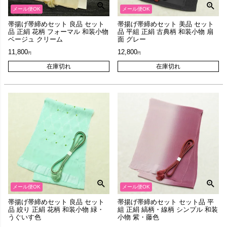
メール便OK
メール便OK
帯揚げ帯締めセット 良品 セット
帯揚げ帯締めセット 美品 セット
品 正絹 花柄 フォーマル 和装小物
品 平組 正絹 古典柄 和装小物 扇
ベージュ クリーム
面 グレー
11,800
12,800
在庫切れ
在庫切れ
メール便OK
メール便OK
帯揚げ帯締めセット 良品 セット
帯揚げ帯締めセット セット品 平
品 絞り 正絹 花柄 和装小物 緑・
組 正絹 縞柄・線柄 シンプル 和装
うぐいす色
小物 紫・藤色