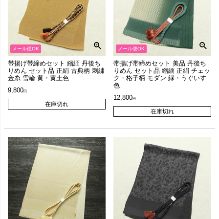
メール便OK
メール便OK
帯揚げ帯締めセット 縮緬 丹後ち
帯揚げ帯締めセット 美品 丹後ち
りめん セット品 正絹 古典柄 刺繍
りめん セット品 縮緬 正絹 チェッ
金糸 雪輪 黄・黄土色
ク・格子柄 モダン 緑・うぐいす
色
9,800
12,800
在庫切れ
在庫切れ