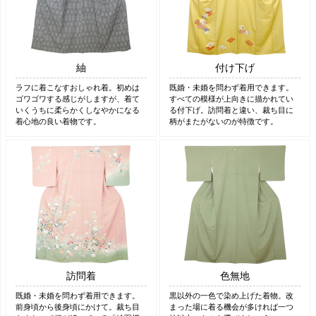
紬
付け下げ
ラフに着こなすおしゃれ着。初めは
既婚・未婚を問わず着用できます。
ゴワゴワする感じがしますが、着て
すべての模様が上向きに描かれてい
いくうちに柔らかくしなやかになる
る付下げ。訪問着と違い、裁ち目に
着心地の良い着物です。
柄がまたがないのが特徴です。
訪問着
色無地
既婚・未婚を問わず着用できます。
黒以外の一色で染め上げた着物。改
前身頃から後身頃にかけて。裁ち目
まった場に着る機会が多ければ一つ