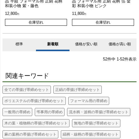
品 平組 フォーマル用 正絹 花柄
品 フォーマル用 正絹 花柄 箔 金
和装小物 紫・藤色
彩 和装小物 ピンク
12,800
11,800
在庫切れ
在庫切れ
標準
新着順
価格が安い順
価格が高い順
52
件中
1
-
52
件表示
関連キーワード
全ての帯揚げ帯締めセット
正絹の帯揚げ帯締めセット
ポリエステルの帯揚げ帯締めセット
フォーマル用の帯締め
一般用の帯締め
弔事用の帯締め
流水柄・波柄の帯揚げ帯締めセット
木の葉・植物柄の帯揚げ帯締めセット
無地の帯揚げ帯締めセット
麻の葉柄の帯揚げ帯締めセット
縞柄・線柄の帯揚げ帯締めセット