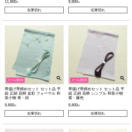
11,800
9,800
在庫切れ
在庫切れ
メール便OK
メール便OK
帯揚げ帯締めセット セット品 平
帯揚げ帯締めセット セット品 平
組 正絹 花柄 金彩 フォーマル 和
組 正絹 花柄 シンプル 和装小物
装小物 青・紺
紫・藤色
9,800
9,800
在庫切れ
在庫切れ