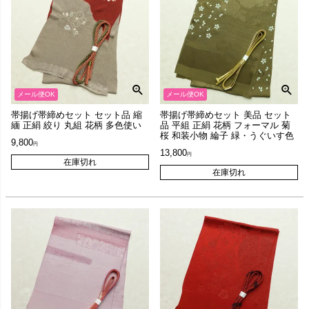
メール便OK
メール便OK
帯揚げ帯締めセット セット品 縮
帯揚げ帯締めセット 美品 セット
緬 正絹 絞り 丸組 花柄 多色使い
品 平組 正絹 花柄 フォーマル 菊
桜 和装小物 綸子 緑・うぐいす色
9,800
13,800
在庫切れ
在庫切れ