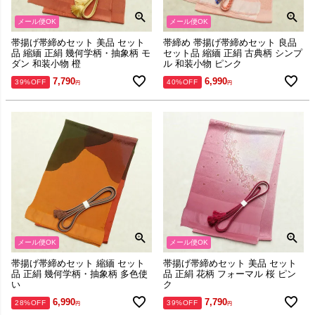
メール便OK
メール便OK
帯揚げ帯締めセット 美品 セット
帯締め 帯揚げ帯締めセット 良品
品 縮緬 正絹 幾何学柄・抽象柄 モ
セット品 縮緬 正絹 古典柄 シンプ
ダン 和装小物 橙
ル 和装小物 ピンク
7,790
6,990
39%OFF
40%OFF
メール便OK
メール便OK
帯揚げ帯締めセット 縮緬 セット
帯揚げ帯締めセット 美品 セット
品 正絹 幾何学柄・抽象柄 多色使
品 正絹 花柄 フォーマル 桜 ピン
い
ク
6,990
7,790
28%OFF
39%OFF