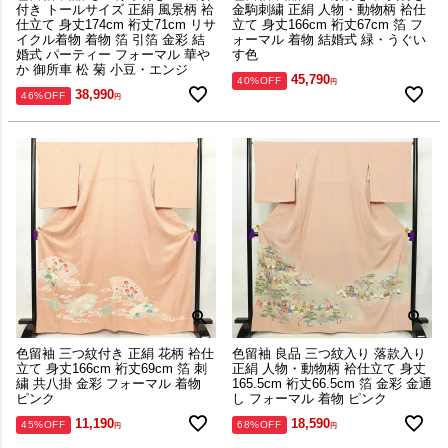
付き トールサイズ 正絹 風景柄 袷
金駒刺繍 正絹 人物・動物柄 袷仕
仕立て 身丈174cm 裄丈71cm リサ
立て 身丈166cm 裄丈67cm 箔 フ
イクル着物 着物 箔 引箔 金彩 結
ォーマル 着物 結婚式 緑・うぐい
婚式 パーティー フォーマル 華や
す色
か 御所車 松 菊 小豆・エンジ
45,790
40%OFF
38,990
46%OFF
色留袖 三つ紋付き 正絹 花柄 袷仕
色留袖 良品 三つ紋入り 落款入り
立て 身丈166cm 裄丈69cm 箔 刺
正絹 人物・動物柄 袷仕立て 身丈
繍 共八掛 金彩 フォーマル 着物
165.5cm 裄丈66.5cm 箔 金彩 金通
ピンク
し フォーマル 着物 ピンク
11,190
18,590
45%OFF
68%OFF