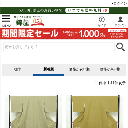
ログイン
5,000円以上のお買い物で
いつでも送料無料
ガイド
ログイン
MENU
標準
新着順
価格が安い順
価格が高い順
11
件中
1
-
11
件表示