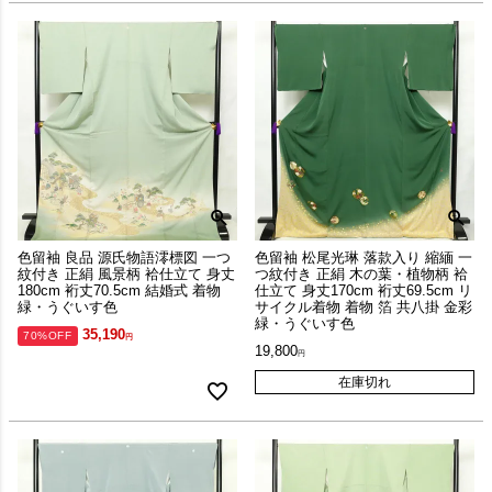
色留袖 良品 源氏物語澪標図 一つ
色留袖 松尾光琳 落款入り 縮緬 一
紋付き 正絹 風景柄 袷仕立て 身丈
つ紋付き 正絹 木の葉・植物柄 袷
180cm 裄丈70.5cm 結婚式 着物
仕立て 身丈170cm 裄丈69.5cm リ
緑・うぐいす色
サイクル着物 着物 箔 共八掛 金彩
緑・うぐいす色
35,190
70%OFF
19,800
在庫切れ