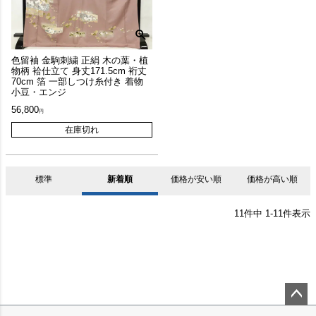
色留袖 金駒刺繍 正絹 木の葉・植
物柄 袷仕立て 身丈171.5cm 裄丈
70cm 箔 一部しつけ糸付き 着物
小豆・エンジ
56,800
在庫切れ
標準
新着順
価格が安い順
価格が高い順
11
件中
1
-
11
件表示
ペー