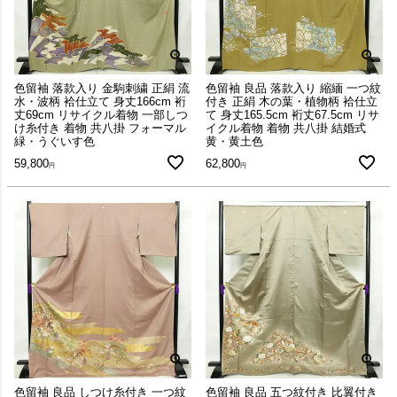
色留袖 落款入り 金駒刺繍 正絹 流
色留袖 良品 落款入り 縮緬 一つ紋
水・波柄 袷仕立て 身丈166cm 裄
付き 正絹 木の葉・植物柄 袷仕立
丈69cm リサイクル着物 一部しつ
て 身丈165.5cm 裄丈67.5cm リサ
け糸付き 着物 共八掛 フォーマル
イクル着物 着物 共八掛 結婚式
緑・うぐいす色
黄・黄土色
59,800
62,800
色留袖 良品 しつけ糸付き 一つ紋
色留袖 良品 五つ紋付き 比翼付き