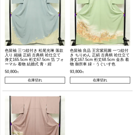
色留袖 三つ紋付き 松尾光琳 落款
色留袖 良品 王宮紫苑圖 一つ紋付
入り 縮緬 正絹 古典柄 袷仕立て
き ちりめん 正絹 古典柄 袷仕立て
身丈165.5cm 裄丈67.5cm 箔 フォ
身丈167.5cm 裄丈68.5cm 金糸 着
ーマル 着物 結婚式 青・紺
物 御所車 緑・うぐいす色
50,800
93,800
在庫切れ
在庫切れ