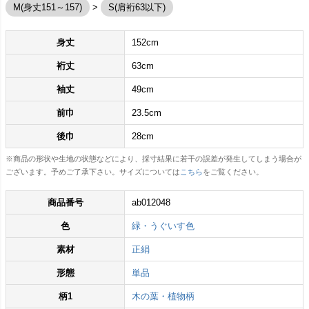
M(身丈151～157)
S(肩裄63以下)
身丈
152cm
裄丈
63cm
袖丈
49cm
前巾
23.5cm
後巾
28cm
※商品の形状や生地の状態などにより、採寸結果に若干の誤差が発生してしまう場合が
ございます。予めご了承下さい。サイズについては
こちら
をご覧ください。
商品番号
ab012048
色
緑・うぐいす色
素材
正絹
形態
単品
柄1
木の葉・植物柄