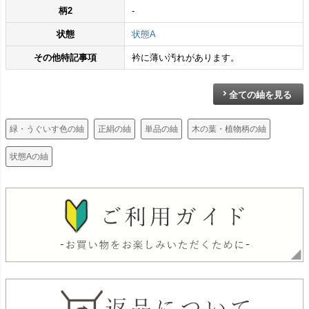
柄2
-
状態
状態A
その他特記事項
衿に薄い汚れがあります。
全ての紬を見る
緑・うぐいす色の紬
正絹の紬
単品の紬
木の葉・植物柄の紬
状態Aの紬