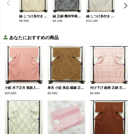
紬 しつけ糸付き 正絹 古典柄 袷仕立て 身丈158.5cm 裄丈65cm リサイクル着物 着物 クリーム
紬 正絹 幾何学柄・抽象柄 袷仕立て 身丈155cm 裄丈65cm 一部しつけ糸付き 青・紺
紬 しつけ糸付き 正絹 亀甲柄 袷仕立て 身丈163.5cm 裄丈65.5cm 着物 多色使い
¥
8,590
¥
4,190
¥
10,190
¥
5,790
あなたにおすすめの商品
小紋 木下正夫 落款入り 縮緬 一つ紋付き 江戸小紋 付下小紋 正絹 花柄 袷仕立て 身丈152.5cm 裄丈65cm 着物 ピンク
単衣 小紋 美品 縮緬 正絹 古典柄 単衣仕立て 身丈151cm 裄丈63.5cm 黄・黄土色
付け下げ 総柄 正絹 古典柄 袷仕立て 身丈159.5cm 裄丈62.5cm リサイクル着物 着物 ピンク
¥25,800
¥6,590
¥6,990