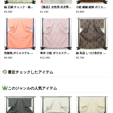
紬 正絹 チェック・格子柄 袷仕立て 身丈162.5cm 裄丈63cm リサイクル着物 着物 モダン カジュアル 白
【新品】女性用 兵児帯 ピンク地にチェック・格子柄
小紋 縮緬 総柄 ポリエステル 花柄 袷仕立て 身丈157.5cm 裄丈63.5cm 小紋着物 小豆・エンジ
¥9,390
¥1,100
¥3,890
色無地 ポリエステル 古典柄 袷仕立て 身丈163.5cm 裄丈67cm 着物 ピンク
単衣 小紋 ポリエステル 木の葉・植物柄 単衣仕立て 身丈160.5cm 裄丈64cm リサイクル着物 着物 ピンク
紬 良品 しつけ糸付き 正絹 幾何学柄・抽象柄 身丈164cm 裄丈66cm 袷仕立て 茶
¥6,090
¥12,390
¥5,790
最近チェックしたアイテム
このジャンルの人気アイテム