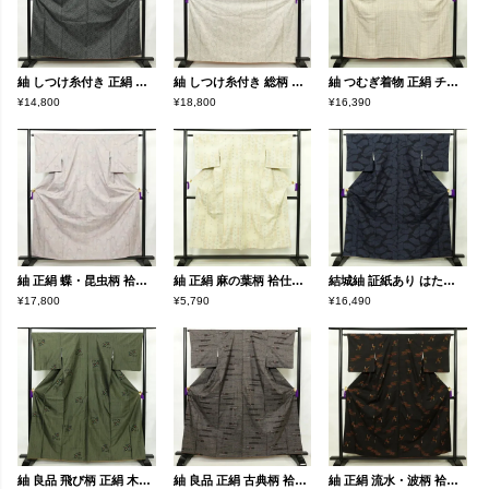
紬 しつけ糸付き 正絹 麻の葉柄 袷仕立て 身丈159cm 裄丈62.5cm リサイクル着物 着物 黒
紬 しつけ糸付き 総柄 正絹 古典柄 袷仕立て 身丈166.5cm 裄丈63.5cm リサイクル着物 着物 白
紬 つむぎ着物 正絹 チェック・格子柄 袷仕立て 身丈157.5cm 裄丈66cm リサイクル着物 着物 モダン 白
¥14,800
¥18,800
¥16,390
紬 正絹 蝶・昆虫柄 袷仕立て 身丈160.5cm 裄丈63.5cm リサイクル着物 着物 紫・藤色
紬 正絹 麻の葉柄 袷仕立て 身丈144.5cm 裄丈61.5cm リサイクル着物 着物 モダン クリーム
結城紬 証紙あり はたおり娘 正絹 紬 身丈162.5cm 裄丈65cm 幾何学柄・抽象柄 袷仕立て 青・紺
¥17,800
¥5,790
¥16,490
紬 良品 飛び柄 正絹 木の葉・植物柄 袷仕立て 身丈162cm 裄丈68.5cm 着物 緑・うぐいす色
紬 良品 正絹 古典柄 袷仕立て 身丈162.5cm 裄丈65.5cm 紬着物 つむぎ 茶
紬 正絹 流水・波柄 袷仕立て 身丈157.5cm 裄丈63cm リサイクル着物 着物 黒