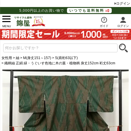
ログイン
5,000円以上のお買い物で
いつでも送料無料
ガイド
ログイン
MENU
女性用
紬
M(身丈151～157)
S(肩裄63以下)
織柄紬 正絹 緑・うぐいす色地に木の葉・植物柄 身丈152cm 裄丈63cm