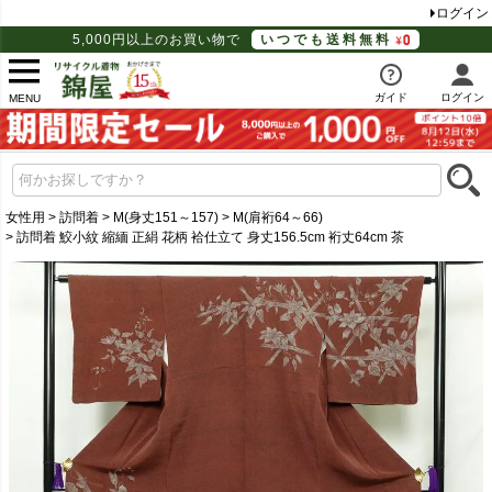
ログイン
5,000円以上のお買い物で
いつでも送料無料
ガイド
ログイン
MENU
女性用
訪問着
M(身丈151～157)
M(肩裄64～66)
訪問着 鮫小紋 縮緬 正絹 花柄 袷仕立て 身丈156.5cm 裄丈64cm 茶