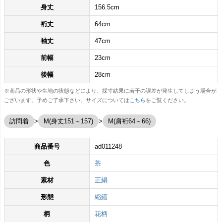
身丈
156.5cm
裄丈
64cm
袖丈
47cm
前幅
23cm
後幅
28cm
※商品の形状や生地の状態などにより、採寸結果に若干の誤差が発生してしまう場合が
ございます。予めご了承下さい。サイズについては
こちら
をご覧ください。
訪問着
M(身丈151～157)
M(肩裄64～66)
商品番号
ad011248
色
茶
素材
正絹
形態
縮緬
柄
花柄