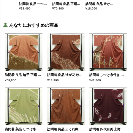
訪問着 良品 一つ紋付き 正絹 木の葉・植物柄 袷仕立て 身丈156.5cm 裄丈64.5cm 金彩 フォーマル 着物 扇子 ベージュ
訪問着 良品 正絹 木の葉・植物柄 袷仕立て 身丈156cm 裄丈64.5cm 金彩 卒業式 フォーマル 黒
訪問着 良品 辻が花 絞り 正絹 花柄 袷仕立て 身丈162cm 裄丈64.5cm フォーマル 着物 茶
¥
18,490
¥
70,800
¥
18,990
¥
87,800
あなたにおすすめの商品
訪問着 良品 綸子 正絹 古典柄 袷仕立て 身丈159cm 裄丈64cm リサイクル着物 着物 刺繍 箔 金彩 入学式 卒業式 七五三 お宮参り フォーマル 菊 茶
訪問着 良品 辻が花 絞り 正絹 花柄 袷仕立て 身丈162cm 裄丈64.5cm フォーマル 着物 茶
訪問着 しつけ糸付き 綸子 正絹 古典柄 袷仕立て 身丈156cm 裄丈64.5cm リサイクル着物 着物 箔 入学式 卒業式 結婚式 七五三 お宮参り フォーマル 小豆・エンジ
¥59,800
¥18,990
¥42,800
訪問着 美品 しつけ糸付き 金駒刺繍 縮緬 正絹 花柄 袷仕立て 身丈156cm 裄丈64cm リサイクル着物 着物 箔 共八掛 金彩 入学式 卒業式 七五三 お宮参り フォーマル 緑・うぐいす色
訪問着 良品 ふくれ織 正絹 古典柄 袷仕立て 身丈158cm 裄丈64cm 金彩 フォーマル 着物 茶
訪問着 四代目眞 上野真作 落款入り 一つ紋付き 良品 正絹 古典柄 袷仕立て 身丈156.5cm 裄丈64.5cm 紫・藤色