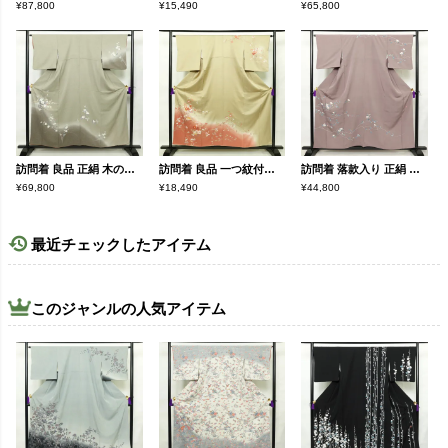
¥87,800
¥15,490
¥65,800
訪問着 良品 正絹 木の葉・植物柄 袷仕立て 身丈156cm 裄丈64cm フォーマル 着物 緑・うぐいす色
訪問着 良品 一つ紋付き 正絹 木の葉・植物柄 袷仕立て 身丈156.5cm 裄丈64.5cm 金彩 フォーマル 着物 扇子 ベージュ
訪問着 落款入り 正絹 花柄 友禅 袷仕立て 身丈156.5cm 裄丈64.5cm リサイクル着物 着物 共八掛 入学式 卒業式 七五三 お宮参り フォーマル 紫・藤色
¥69,800
¥18,490
¥44,800
最近チェックしたアイテム
このジャンルの人気アイテム