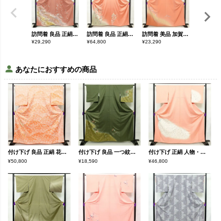
訪問着 良品 正絹 花柄 袷仕立て 身丈164cm 裄丈69.5cm 箔 一部しつけ糸付き 金彩 フォーマル 着物 ピンク
訪問着 良品 正絹 古典柄 袷仕立て 身丈162.5cm 裄丈69.5cm 箔 金彩 扇子 菊 ピンク
訪問着 美品 加賀友禅 落款入り 作家物 正絹 花柄 袷仕立て 身丈163.5cm 裄丈66.5cm ピンク
¥
29,290
¥
64,800
¥
23,290
¥
15,690
あなたにおすすめの商品
付け下げ 良品 正絹 花柄 袷仕立て 身丈164cm 裄丈66cm 刺繍 橙
付け下げ 良品 一つ紋付き 正絹 古典柄 袷仕立て 身丈162cm 裄丈65.5cm 箔 刺繍 金彩 附下 着物 緑・うぐいす色
付け下げ 正絹 人物・動物柄 袷仕立て 身丈164cm 裄丈65.5cm 一部しつけ糸付き 孔雀 フォーマル 着物 ピンク
¥50,800
¥18,590
¥46,800