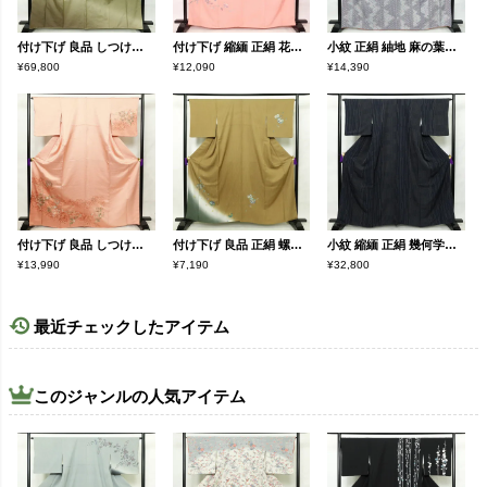
付け下げ 良品 しつけ糸付き 正絹 その他の柄 袷仕立て 身丈165cm 裄丈65cm 緑・うぐいす色
付け下げ 縮緬 正絹 花柄 袷仕立て 身丈165cm 裄丈65cm 附下 着物 ピンク
小紋 正絹 紬地 麻の葉柄 袷仕立て 身丈166cm 裄丈66.5cm 着物 青・紺
¥69,800
¥12,090
¥14,390
付け下げ 良品 しつけ糸付き 正絹 木の葉・植物柄 袷仕立て 身丈167.5cm 裄丈65.5cm 刺繍 金彩 附下 ピンク
付け下げ 良品 正絹 螺鈿箔 附下 箔 身丈160cm 裄丈66.5cm 古典柄 袷仕立て 黄・黄土色
小紋 縮緬 正絹 幾何学柄・抽象柄 袷仕立て 身丈163.5cm 裄丈65.5cm 青・紺
¥13,990
¥7,190
¥32,800
最近チェックしたアイテム
このジャンルの人気アイテム