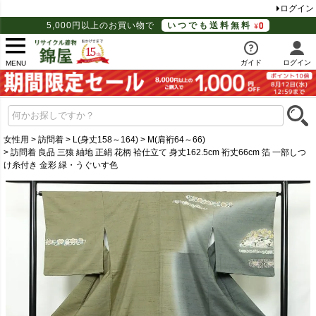
ログイン
5,000円以上のお買い物で
いつでも送料無料
ガイド
ログイン
MENU
女性用
訪問着
L(身丈158～164)
M(肩裄64～66)
訪問着 良品 三猿 紬地 正絹 花柄 袷仕立て 身丈162.5cm 裄丈66cm 箔 一部しつ
け糸付き 金彩 緑・うぐいす色