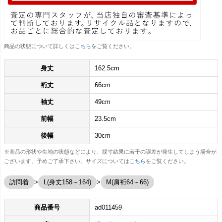
商品の状態について詳しくは
こちら
をご覧ください。
身丈
162.5cm
裄丈
66cm
袖丈
49cm
前幅
23.5cm
後幅
30cm
※商品の形状や生地の状態などにより、採寸結果に若干の誤差が発生してしまう場合が
ございます。予めご了承下さい。サイズについては
こちら
をご覧ください。
訪問着
L(身丈158～164)
M(肩裄64～66)
商品番号
ad011459