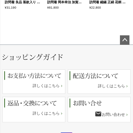
訪問着 良品 落款入り 紬地 正絹 幾何学柄・抽象柄 袷仕立て 身丈165.5cm 裄丈68cm 共八掛 洒落 着物 青・紺
訪問着 岡本幸治 加賀友禅 良品 落款入り 縮緬 正絹 風景柄 袷仕立て 身丈164.5cm 裄丈67cm リサイクル着物 着物 共八掛 入学式 卒業式 七五三 お宮参り フォーマル 紫・藤色
訪問着 縮緬 正絹 花柄 袷仕立て 身丈164cm 裄丈67cm リサイクル着物 着物 共八掛 入学式 卒業式 七五三 お宮参り フォーマル 緑・うぐいす色
¥31,190
¥81,800
¥22,800
ペー
ジト
ップ
へ
詳しくはこちら
詳しくはこちら
email
詳しくはこちら
お問い合わせ