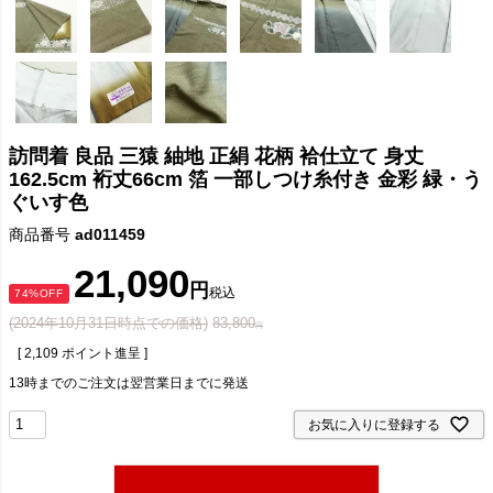
訪問着 良品 三猿 紬地 正絹 花柄 袷仕立て 身丈
162.5cm 裄丈66cm 箔 一部しつけ糸付き 金彩 緑・う
ぐいす色
商品番号
ad011459
21,090
税込
74%OFF
(2024年10月31日時点での価格)
83,800
[
2,109
ポイント進呈 ]
13時までのご注文は翌営業日までに発送
お気に入りに登録する