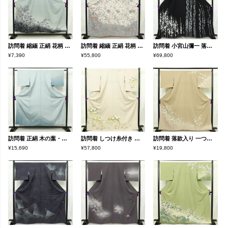
訪問着 縮緬 正絹 花柄 袷仕立て 身丈151.5cm 裄丈65cm 箔 金彩 フォーマル 着物 青・紺
訪問着 縮緬 正絹 花柄 袷仕立て 身丈161cm 裄丈66.5cm フォーマル 着物 多色使い
訪問着 小宮山彌一 落款入り 縮緬 正絹 花柄 袷仕立て 身丈160.5cm 裄丈69.5cm リサイクル着物 着物 卒業式 ゆったりサイズ パーティー フォーマル 黒
¥7,390
¥55,800
¥69,800
訪問着 正絹 木の葉・植物柄 袷仕立て 身丈154.5cm 裄丈63cm 箔 金彩 フォーマル 着物 青・紺
訪問着 しつけ糸付き 一つ紋付き 正絹 花柄 袷仕立て 身丈168.5cm 裄丈66.5cm 箔 フォーマル 着物 入学式 卒業式 結婚式 ピンク
訪問着 落款入り 一つ紋付き 正絹 花柄 袷仕立て 身丈162.5cm 裄丈66cm リサイクル着物 着物 共八掛 入学式 卒業式 七五三 お宮参り フォーマル 上品 ベージュ
¥15,690
¥57,800
¥19,800