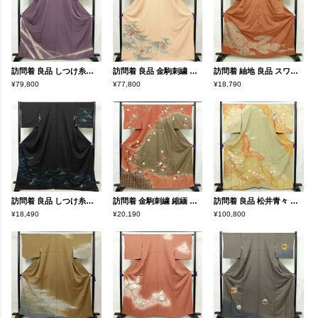
訪問着 良品 しつけ糸付き 縮緬 正絹 花柄 袷仕立て 身丈163.5cm 裄丈67.5cm リサイクル着物 着物 刺繍 卒業式 七五三 パーティー お宮参り フォーマル 洒落 紫・藤色
訪問着 良品 金駒刺繍 正絹 花柄 袷仕立て 身丈169.5cm 裄丈67cm リサイクル着物 着物 刺繍 箔 共八掛 金彩 入学式 卒業式 七五三 お宮参り フォーマル 四季花 松 菊 桜 ピンク
訪問着 紬地 良品 スワトウ刺繍 一つ紋付き 身丈164cm 裄丈66.5cm 正絹 幾何学柄・抽象柄 袷仕立て 茶
¥79,800
¥77,800
¥18,790
訪問着 良品 しつけ糸付き 正絹 木の葉・植物柄 袷仕立て 身丈170cm 裄丈71cm 箔 附下 着物 黒
訪問着 金駒刺繍 縮緬 正絹 古典柄 袷仕立て 身丈163cm 裄丈65.5cm 箔 金彩 フォーマル 着物 鳶色 茶
訪問着 良品 松井青々 落款入り 伊達衿付き 金駒刺繍 一つ紋付き 正絹 古典柄 袷仕立て 身丈165cm 裄丈67.5cm リサイクル着物 着物 刺繍 箔 共八掛 金彩 パーティー フォーマル 華やか 多色使い
¥18,490
¥20,190
¥100,800