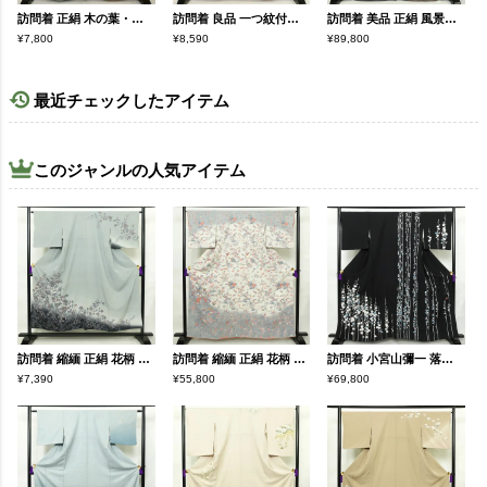
訪問着 正絹 木の葉・植物柄 袷 茶 身丈161cm 裄丈67cm
訪問着 良品 一つ紋付き 正絹 花柄 袷仕立て 身丈161cm 裄丈64.5cm 金彩 刺繍 茶
訪問着 美品 正絹 風景柄 袷仕立て 身丈167cm 裄丈67cm リサイクル着物 着物 箔 金彩 入学式 卒業式 七五三 フォーマル 茶
¥7,800
¥8,590
¥89,800
最近チェックしたアイテム
このジャンルの人気アイテム
訪問着 縮緬 正絹 花柄 袷仕立て 身丈151.5cm 裄丈65cm 箔 金彩 フォーマル 着物 青・紺
訪問着 縮緬 正絹 花柄 袷仕立て 身丈161cm 裄丈66.5cm フォーマル 着物 多色使い
訪問着 小宮山彌一 落款入り 縮緬 正絹 花柄 袷仕立て 身丈160.5cm 裄丈69.5cm リサイクル着物 着物 卒業式 ゆったりサイズ パーティー フォーマル 黒
¥7,390
¥55,800
¥69,800