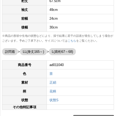
裄丈
67.5cm
袖丈
49cm
前幅
24cm
後幅
30cm
※商品の形状や生地の状態などにより、採寸結果に若干の誤差が発生してしまう場合が
ございます。予めご了承下さい。サイズについては
こちら
をご覧ください。
訪問着
LL(身丈165～)
L(肩裄67～68)
商品番号
ad011040
色
茶
素材
正絹
柄
花柄
状態
状態S
その他特記事項