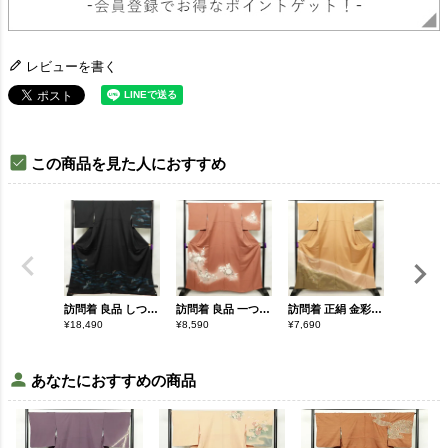
レビューを書く
この商品を見た人におすすめ
訪問着 良品 しつけ糸付き 正絹 木の葉・植物柄 袷仕立て 身丈170cm 裄丈71cm 箔 附下 着物 黒
訪問着 良品 一つ紋付き 正絹 花柄 袷仕立て 身丈161cm 裄丈64.5cm 金彩 刺繍 茶
訪問着 正絹 金彩 銀駒刺繍 古典柄 刺繍 身丈160cm 裄丈68cm 袷仕立て 茶
¥
18,490
¥
8,590
¥
7,690
¥
7,800
あなたにおすすめの商品