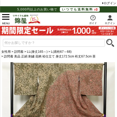
ログイン
5,000円以上のお買い物で
いつでも送料無料
ガイド
ログイン
MENU
女性用
訪問着
LL(身丈165～)
L(肩裄67～68)
訪問着 美品 正絹 刺繍 花柄 袷仕立て 身丈172.5cm 裄丈67.5cm 茶