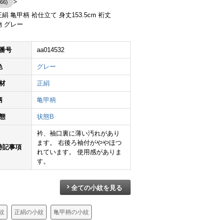
66)
絹 亀甲柄 袷仕立て 身丈153.5cm 裄丈
着物 グレー
番号
aa014532
小紋 良品 縮緬 総柄 正絹 幾何学柄・抽象柄 袷仕立て 身丈159cm 裄丈65cm 着物 緑・うぐいす色
小紋 良品 しつけ糸付き 付下小紋 バチ衿仕立て 正絹 幾何学柄・抽象柄 袷仕立て 身丈156.5cm 裄丈64cm リサイクル着物 着物 モダン 紬地 グレー
小紋 正絹 古典柄 袷仕立て 身丈156cm 裄丈64cm 着物 黒
色
グレー
¥
32,800
¥
7,990
¥
11,390
材
正絹
柄
亀甲柄
態
状態B
衿、袖口裏に薄い汚れがあり
ます。 右後ろ袖付がややほつ
特記事項
れています。 使用感がありま
す。
全ての小紋を見る
紋
正絹の小紋
亀甲柄の小紋