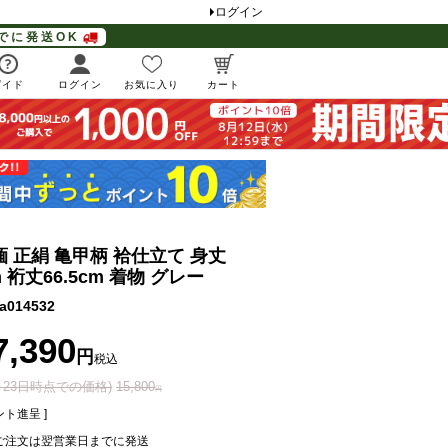
ログイン
でに発送OK
ガイド
ログイン
お気に入り
カート
緬 正絹 亀甲柄 袷仕立て 身丈
cm 裄丈66.5cm 着物 グレー
a014532
7,390
税込
2月23日時点での価格)
15,800
ト進呈 ]
ご注文は翌営業日までに発送