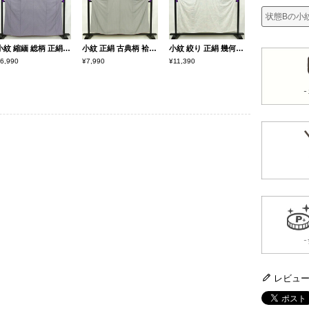
状態Bの小
小紋 縮緬 総柄 正絹 古典柄 袷仕立て 身丈160cm 裄丈65.5cm リサイクル着物 着物 紫・藤色
小紋 正絹 古典柄 袷仕立て 身丈156cm 裄丈64cm 着物 黒
小紋 絞り 正絹 幾何学柄・抽象柄 袷仕立て 身丈153cm 裄丈63.5cm 着物 青・紺
6,990
¥7,990
¥11,390
レビュ