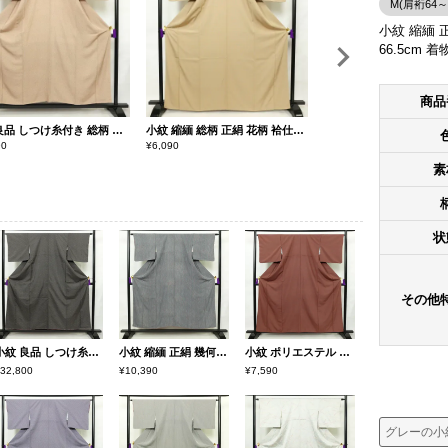
M(肩裄64～
小紋 縮緬 正
66.5cm 
商品
小紋 良品 しつけ糸付き 総柄 正絹 その他の柄 袷仕立て 身丈154.5cm 裄丈63.5cm 柄八掛 着物 ベージュ
小紋 縮緬 総柄 正絹 花柄 袷仕立て 身丈166cm 裄丈63.5cm 一部しつけ糸付き 小紋着物 黄・黄土色
90
¥
6,090
¥
35,800
素
状
その他
小紋 良品 しつけ糸付き 付下小紋 バチ衿仕立て 正絹 幾何学柄・抽象柄 袷仕立て 身丈156.5cm 裄丈64cm リサイクル着物 着物 モダン 紬地 グレー
小紋 縮緬 正絹 幾何学柄・抽象柄 袷仕立て 身丈153cm 裄丈63cm 着物 青・紺
小紋 ポリエステル 鮫小紋 流水・波柄 袷仕立て 身丈160cm 裄丈66cm リサイクル着物 着物 小豆・エンジ
32,800
¥10,390
¥7,590
グレーの小