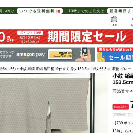
お買い物で
いつでも送料無料
13時までのご注文は
翌営業日ま
FAX
裄64～66)
小紋 縮緬 正絹 亀甲柄 袷仕立て 身丈153.5cm 裄丈66.5cm 着物 グレー
小紋 縮
153.5
商品番号
a
53%OFF
(2025年1
[
739
ポイン
13時までの