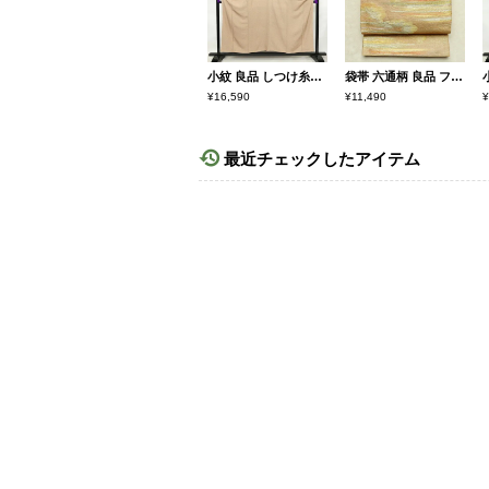
小紋 良品 しつけ糸付き 総柄 正絹 その他の柄 袷仕立て 身丈154.5cm 裄丈63.5cm 柄八掛 着物 ベージュ
袋帯 六通柄 良品 フォーマル用 正絹 雲柄 金通し 橙
¥16,590
¥11,490
¥
最近チェックしたアイテム