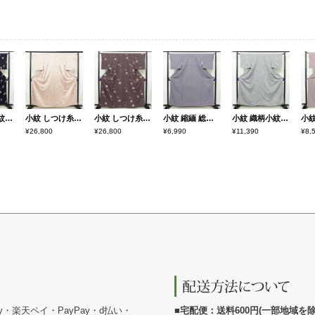
小紋 付下小紋 良品 しつけ糸付き 正絹 人物・動物柄 袷仕立て 身丈157cm 裄丈64cm 箔 金彩 着物 青・紺
小紋 しつけ糸付き 正絹 古典柄 袷仕立て 身丈160cm 裄丈67cm リサイクル着物 着物 扇子 クリーム
小紋 しつけ糸付き 正絹 古典柄 袷仕立て 身丈164.5cm 裄丈65cm リサイクル着物 着物 紫・藤色
小紋 縮緬 総柄 正絹 古典柄 袷仕立て 身丈160cm 裄丈65.5cm リサイクル着物 着物 紫・藤色
小紋 織柄小紋 正絹 古典柄 袷仕立て 身丈160cm 裄丈63.5cm リサイクル着物 着物 洒落 おしゃれ 青・紺
¥26,800
¥26,800
¥6,990
¥11,390
¥8,
y・楽天ペイ・PayPay・d払い・
■宅配便：送料600円(一部地域を除く