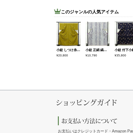
このジャンルの人気アイテム
小紋 しつけ糸付き ポリエステル 蝶・昆虫柄 袷仕立て 身丈161cm 裄丈66.5cm リサイクル着物 着物 黄・黄土色
小紋 正絹 縞柄・線柄 袷仕立て 身丈168cm 裄丈68cm 金彩 着物 青・紺
¥20,800
¥10,790
¥35,800
お支払いはクレジットカード・Amazon Pa