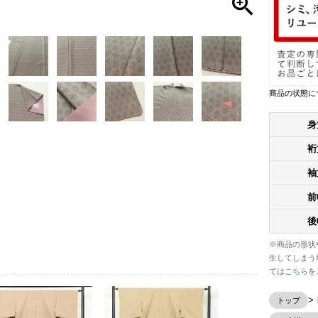
商品の状態に
身
裄
袖
前
後
※商品の形状
生してしまう
ては
こちら
を
トップ