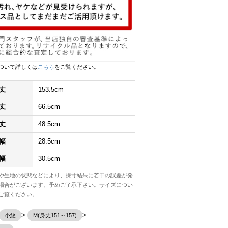
ついて詳しくは
こちら
をご覧ください。
丈
153.5cm
丈
66.5cm
丈
48.5cm
幅
28.5cm
幅
30.5cm
や生地の状態などにより、採寸結果に若干の誤差が発
場合がございます。予めご了承下さい。サイズについ
ご覧ください。
小紋
M(身丈151～157)