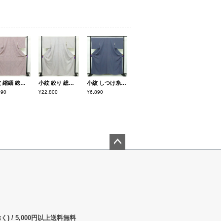
小紋 縮緬 総柄 正絹 花柄 袷仕立て 身丈167.5cm 裄丈62.5cm リサイクル着物 着物 モダン 紫・藤色
小紋 絞り 総絞り 正絹 古典柄 袷仕立て 身丈165cm 裄丈67.5cm リサイクル着物 着物 青・紺
小紋 しつけ糸付き 縮緬 総柄 正絹 古典柄 袷仕立て 身丈160cm 裄丈69.5cm 着物 青・紺
590
¥22,800
¥6,890
ペー
ジト
ップ
へ
) / 5,000円以上送料無料