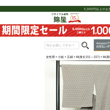
5,000円以上の
女性用
小紋
正絹
M(身丈151～157)
M(肩