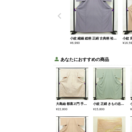
小紋 縮緬 総柄 正絹 古典柄 袷仕立て 身丈160cm 裄丈65.5cm リサイクル着物 着物 紫・藤色
¥
6,990
¥
16,5
あなたにおすすめの商品
大島紬 都喜ヱ門 手絣 証紙あり 正絹 古典柄 袷仕立て 身丈154cm 裄丈62.5cm リサイクル着物 一部しつけ糸付き 着物 ベージュピンク ピンク
小紋 正絹 きもの志麻 木の葉・植物柄 袷仕立て 身丈161.5cm 裄丈64.5cm リサイクル着物 着物 シンプル ブルーグリーン 緑・うぐいす色
¥22,800
¥15,800
¥