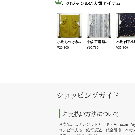
このジャンルの人気アイテム
小紋 しつけ糸付き ポリエステル 蝶・昆虫柄 袷仕立て 身丈161cm 裄丈66.5cm リサイクル着物 着物 黄・黄土色
小紋 正絹 縞柄・線柄 袷仕立て 身丈168cm 裄丈68cm 金彩 着物 青・紺
¥20,800
¥10,790
¥35,800
お支払いはクレジットカード・Amazon Pa
コンビニ支払・銀行振込・代金引換・au