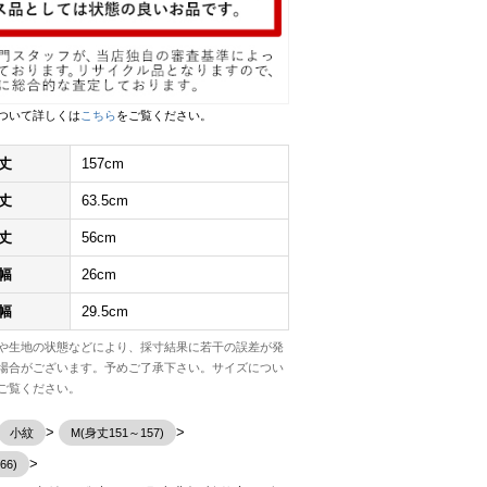
ついて詳しくは
こちら
をご覧ください。
丈
157cm
丈
63.5cm
丈
56cm
幅
26cm
幅
29.5cm
や生地の状態などにより、採寸結果に若干の誤差が発
場合がございます。予めご了承下さい。サイズについ
ご覧ください。
小紋
M(身丈151～157)
66)