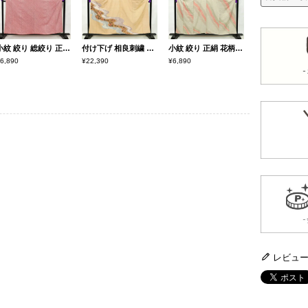
小紋 絞り 総絞り 正絹 古典柄 袷仕立て 身丈159.5cm 裄丈63.5cm ピンク
付け下げ 相良刺繍 絞り 正絹 花柄 袷仕立て 身丈157cm 裄丈65cm リサイクル着物 着物 刺繍 紬地 ベージュ
小紋 絞り 正絹 花柄 袷仕立て 身丈157cm 裄丈68cm 緑・うぐいす色
6,890
¥22,390
¥6,890
レビュ