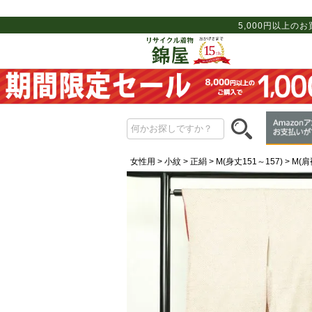
5,000円以上の
女性用
小紋
正絹
M(身丈151～157)
M(肩