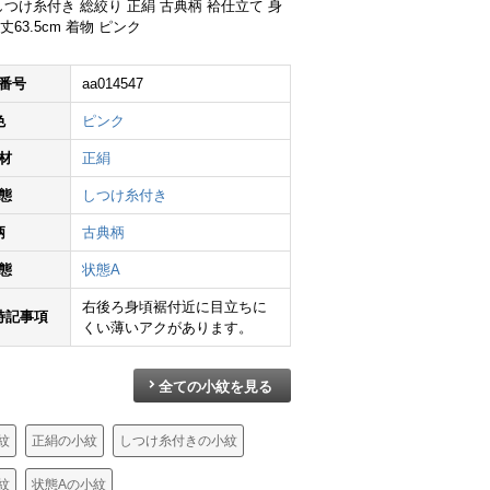
しつけ糸付き 総絞り 正絹 古典柄 袷仕立て 身
裄丈63.5cm 着物 ピンク
番号
aa014547
色
ピンク
小紋 絞り 正絹 花柄 袷仕立て 身丈153cm 裄丈63.5cm 小豆・エンジ
小紋 総絞り 正絹 流水・波柄 袷仕立て 身丈155.5cm 裄丈63cm 小紋着物 絞り 橙
小紋 絞り 総柄 正絹 古典柄 袷仕立て 身丈157cm 裄丈65cm 小紋着物 白
材
正絹
¥
5,690
¥
6,290
¥
14,59
態
しつけ糸付き
柄
古典柄
態
状態A
右後ろ身頃裾付近に目立ちに
特記事項
くい薄いアクがあります。
全ての小紋を見る
紋
正絹の小紋
しつけ糸付きの小紋
紋
状態Aの小紋