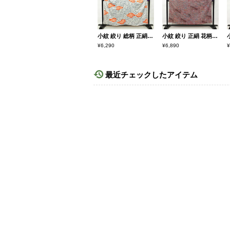
小紋 絞り 総柄 正絹 古典柄 袷仕立て 身丈157cm 裄丈65cm 小紋着物 白
小紋 絞り 正絹 花柄 袷仕立て 身丈153cm 裄丈63.5cm 小豆・エンジ
¥6,290
¥6,890
¥
最近チェックしたアイテム