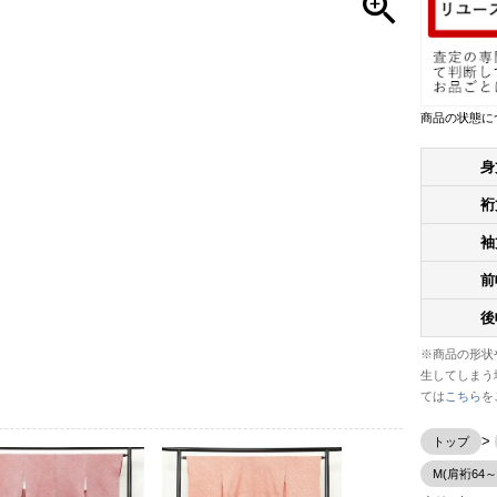
商品の状態に
身
裄
袖
前
後
※商品の形状
生してしまう
ては
こちら
を
トップ
M(肩裄64～