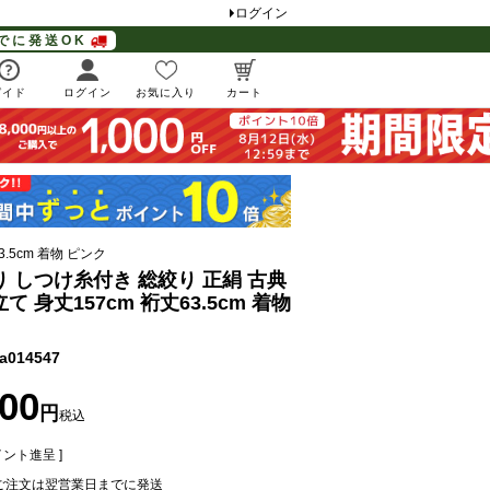
ログイン
でに発送OK
ガイド
ログイン
お気に入り
カート
.5cm 着物 ピンク
り しつけ糸付き 総絞り 正絹 古典
て 身丈157cm 裄丈63.5cm 着物
a014547
800
税込
ント進呈 ]
ご注文は翌営業日までに発送