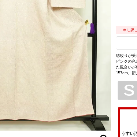
申し訳
総絞りが美
ピンクの色
た風合いが
157cm、