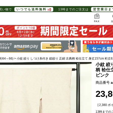
お買い物で
いつでも送料無料
13時までのご注文は
翌営業日ま
FAX
裄64～66)
小紋 絞り しつけ糸付き 総絞り 正絹 古典柄 袷仕立て 身丈157cm 裄丈63
小紋 絞
柄 袷仕立
ピンク
商品番号
a
23,
[
2,380
ポイ
13時までの