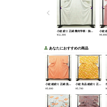
小紋 絞り 正絹 幾何学柄・抽象柄 袷仕立て 身丈153cm 裄丈63.5cm 着物 青・紺
¥
11,390
¥
6,89
あなたにおすすめの商品
小紋 総絞り 正絹 流水・波柄 袷仕立て 身丈155.5cm 裄丈63cm 小紋着物 絞り 橙
小紋 良品 総絞り 正絹 幾何学柄・抽象柄 身丈153.5cm 裄丈63cm 袷仕立て 橙 やまと謹製
¥5,690
¥5,790
¥