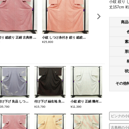
小紋 絞り 
丈157cm 
商品
小紋 絞り 総絞り 正絹 古典柄 袷仕立て 身丈159.5cm 裄丈63.5cm ピンク
小紋 しつけ糸付き 絞り 総絞り 正絹 古典柄 袷仕立て 身丈159.5cm 裄丈63.5cm リサイクル着物 着物 赤・朱
素
0
¥
25,800
¥
6,890
形
状
その他
付け下げ 良品 しつけ糸付き 絞り 正絹 花柄 袷仕立て 身丈157.5cm 裄丈65.5cm 箔 金彩 フォーマル 着物 紫・藤色
付け下げ 紬生地 良品 絞り 正絹 幾何学柄・抽象柄 袷仕立て 身丈158.5cm 裄丈63cm 着物 茶
小紋 絞り 正絹 幾何学柄・抽象柄 袷仕立て 身丈153cm 裄丈63.5cm 着物 青・紺
35,790
¥15,790
¥11,390
ピンクの小
古典柄の小