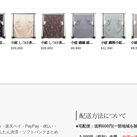
小紋 付下小紋 良品 しつけ糸付き 正絹 人物・動物柄 袷仕立て 身丈157cm 裄丈64cm 箔 金彩 着物 青・紺
小紋 しつけ糸付き 正絹 古典柄 袷仕立て 身丈160cm 裄丈67cm リサイクル着物 着物 扇子 クリーム
小紋 しつけ糸付き 正絹 古典柄 袷仕立て 身丈164.5cm 裄丈65cm リサイクル着物 着物 紫・藤色
小紋 縮緬 総柄 正絹 古典柄 袷仕立て 身丈160cm 裄丈65.5cm リサイクル着物 着物 紫・藤色
小紋 織柄小紋 正絹 古典柄 袷仕立て 身丈160cm 裄丈63.5cm リサイクル着物 着物 洒落 おしゃれ 青・紺
¥26,800
¥26,800
¥6,990
¥11,390
¥8,
y・楽天ペイ・PayPay・d払い・
■宅配便：送料600円(一部地域を除く
かんたん決済・ソフトバンクまとめ
5,000円（税別）未満
全国一