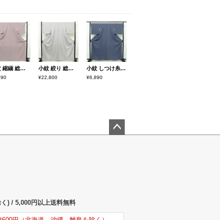
小紋 縮緬 総柄 正絹 花柄 袷仕立て 身丈167.5cm 裄丈62.5cm リサイクル着物 着物 モダン 紫・藤色
小紋 絞り 総絞り 正絹 古典柄 袷仕立て 身丈165cm 裄丈67.5cm リサイクル着物 着物 青・紺
小紋 しつけ糸付き 縮緬 総柄 正絹 古典柄 袷仕立て 身丈160cm 裄丈69.5cm 着物 青・紺
590
¥22,800
¥6,890
ペー
ジト
ップ
へ
) / 5,000円以上送料無料
律600円（北海道、沖縄、離島を除く）