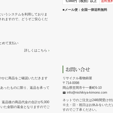
5,000円（税別）以上
送料無
■メール便：全国一律送料無料
というシステムを利用しておりま
されますので、どうぞご安心くだ
まとめて支払い
詳しくはこちら
やかに商品をご確認いただきます
リサイクル着物錦屋
714-0098
があったものに限り、返品を承って
岡山県笠岡市十一番町6-10
info@nishikiya-kimono.com
ネットでのご注文は24時間受け付
返品後の商品代金の合計が5,000
※土・日・祝日はお休みをいただ
引いた金額の返金となりますのでご
すのでご了承ください。