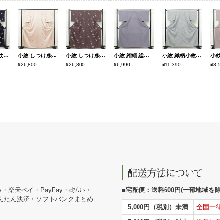
小紋 付下小紋 良品 しつけ糸付き 正絹 人物・動物柄 袷仕立て 身丈157cm 裄丈64cm 箔 金彩 着物 青・紺
小紋 しつけ糸付き 正絹 古典柄 袷仕立て 身丈160cm 裄丈67cm リサイクル着物 着物 扇子 クリーム
小紋 しつけ糸付き 正絹 古典柄 袷仕立て 身丈164.5cm 裄丈65cm リサイクル着物 着物 紫・藤色
小紋 縮緬 総柄 正絹 古典柄 袷仕立て 身丈160cm 裄丈65.5cm リサイクル着物 着物 紫・藤色
小紋 織柄小紋 正絹 古典柄 袷仕立て 身丈160cm 裄丈63.5cm リサイクル着物 着物 洒落 おしゃれ 青・紺
¥26,800
¥26,800
¥6,990
¥11,390
¥8,
y・楽天ペイ・PayPay・d払い・
■宅配便：送料600円(一部地域を除く
かんたん決済・ソフトバンクまとめ
5,000円（税別）未満
全国一