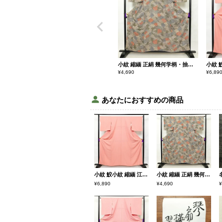
小紋 縮緬 正絹 幾何学柄・抽象柄 袷仕立て 身丈158cm 裄丈65cm 多色使い
¥
4,690
¥
6,89
あなたにおすすめの商品
小紋 鮫小紋 縮緬 江戸小紋 正絹 古典柄 袷仕立て 身丈159.5cm 裄丈67cm 着物 ピンク
小紋 縮緬 正絹 幾何学柄・抽象柄 袷仕立て 身丈158cm 裄丈65cm 多色使い
¥6,890
¥4,690
¥