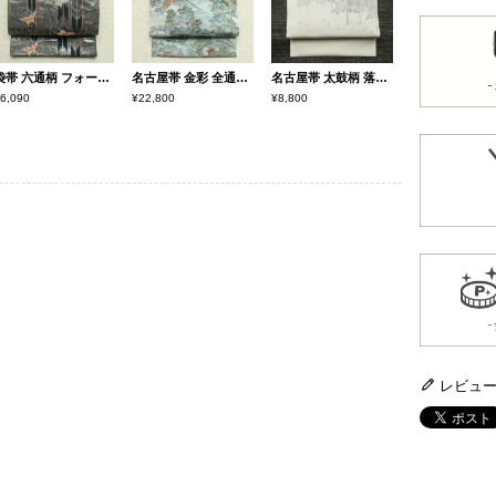
袋帯 六通柄 フォーマル用 正絹 蝶・昆虫柄 箔 金糸 帯 金・銀
名古屋帯 金彩 全通柄 美品 縮緬 正絹 風景柄 名古屋仕立て なごや帯 リサイクル帯 帯 青・紺
名古屋帯 太鼓柄 落款入り 正絹 風景柄 名古屋仕立て なごや帯 リサイクル帯 帯 グレー
6,090
¥22,800
¥8,800
レビュ