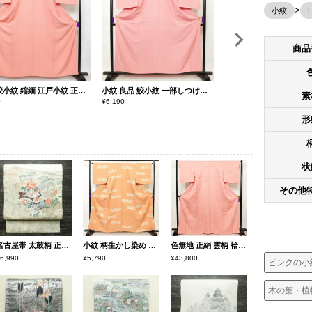
小紋
商品
小紋 鮫小紋 縮緬 江戸小紋 正絹 古典柄 袷仕立て 身丈159.5cm 裄丈67cm 着物 ピンク
小紋 良品 鮫小紋 一部しつけ糸付き 正絹 古典柄 袷仕立て 身丈158cm 裄丈65cm ピンク
素
0
¥
6,190
¥
6,890
形
状
その他
名古屋帯 太鼓柄 正絹 古典柄 名古屋仕立て なごや帯 リサイクル帯 帯 箔 紅葉 松 菊 白
小紋 柄生かし染め 美品 正絹 花柄 袷仕立て 身丈159cm 裄丈66.5cm 橙
色無地 正絹 雲柄 袷仕立て 身丈166cm 裄丈66.5cm リサイクル着物 着物 ピンク
6,990
¥5,790
¥43,800
ピンクの小
木の葉・植