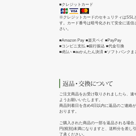
■クレジットカード
※クレジットカードのセキュリティはSSL
す。カード番号は暗号化されて安全に送信
さい。
■Amazon Pay ■楽天ペイ ■PayPay
■コンビニ支払 ■銀行振込 ■代金引換
■d払い ■auかんたん決済 ■ソフトバンク
ご注文商品をお受け取りされましたら、速
ようお願いいたします。
商品到着日を含め4日以内に返品のご連絡
おります。
ご購入された商品の一部を返品される場合、
円(税別)未満になりますと、送料分を差し
了承ください。