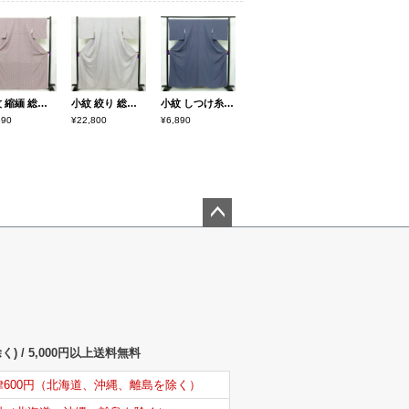
小紋 縮緬 総柄 正絹 花柄 袷仕立て 身丈167.5cm 裄丈62.5cm リサイクル着物 着物 モダン 紫・藤色
小紋 絞り 総絞り 正絹 古典柄 袷仕立て 身丈165cm 裄丈67.5cm リサイクル着物 着物 青・紺
小紋 しつけ糸付き 縮緬 総柄 正絹 古典柄 袷仕立て 身丈160cm 裄丈69.5cm 着物 青・紺
590
¥22,800
¥6,890
ペー
ジト
ップ
へ
) / 5,000円以上送料無料
律600円（北海道、沖縄、離島を除く）