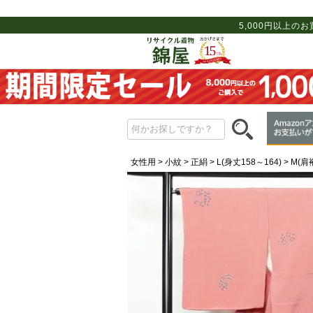
5,000円以上の
女性用
小紋
正絹
L(身丈158～164)
M(肩