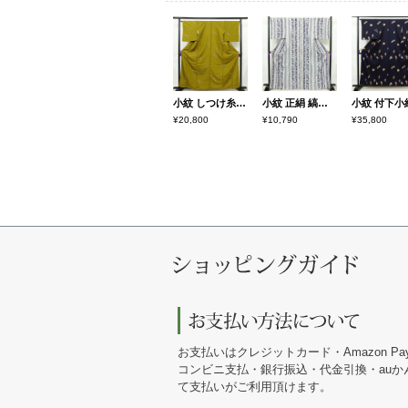
小紋 しつけ糸付き ポリエステル 蝶・昆虫柄 袷仕立て 身丈161cm 裄丈66.5cm リサイクル着物 着物 黄・黄土色
小紋 正絹 縞柄・線柄 袷仕立て 身丈168cm 裄丈68cm 金彩 着物 青・紺
¥20,800
¥10,790
¥35,800
お支払いはクレジットカード・Amazon Pa
コンビニ支払・銀行振込・代金引換・au
て支払いがご利用頂けます。