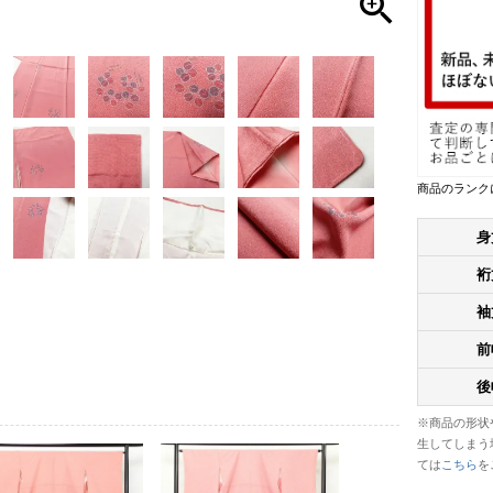
商品のランク
身
裄
袖
前
後
※商品の形状
生してしまう
ては
こちら
を