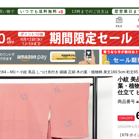
お買い物で
いつでも送料無料
13時までのご注文は
翌営業日ま
FAX
裄64～66)
小紋 美品 しつけ糸付き 縮緬 正絹 木の葉・植物柄 身丈160.5cm 裄丈65
小紋 美
葉・植物柄
仕立て 
商品番号
a
79%OFF
(2023年1
[
679
ポイン