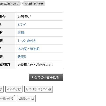
L(身丈158～164)
M(肩裄64～66)
番号
aa014037
色
ピンク
小紋 絞り 総絞り 正絹 古典柄 袷仕立て 身丈159.5cm 裄丈63.5cm ピンク
小紋 良品 着物 総柄 正絹 モダン風 身丈160cm 裄丈62cm 古典柄 袷仕立て 橙
小紋 絞り しつけ糸付き 正絹 古典柄 袷仕立て 身丈160cm 裄丈65.5cm 着物 クリーム
材
正絹
¥
4,290
¥
28,800
¥
6,690
態
しつけ糸付き
柄
木の葉・植物柄
態
状態S
特記事項
未使用品かと思われます。
全ての小紋を見る
紋
正絹の小紋
しつけ糸付きの小紋
物柄の小紋
状態Sの小紋