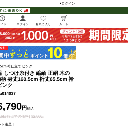
ログイン
でに発送OK
ガイド
ログイン
お気に入り
カート
.5cm 袷仕立て ピンク
品 しつけ糸付き 縮緬 正絹 木の
 身丈160.5cm 裄丈65.5cm 袷
ピンク
a014037
6,790
税込
月16日時点での価格)
32,800
ト進呈 ]