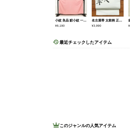
小紋 良品 鮫小紋 一部しつけ糸付き 正絹 古典柄 袷仕立て 身丈158cm 裄丈65cm ピンク
名古屋帯 太鼓柄 正絹 その他の柄 名古屋仕立て 白
¥6,190
¥3,990
¥
最近チェックしたアイテム
このジャンルの人気アイテム