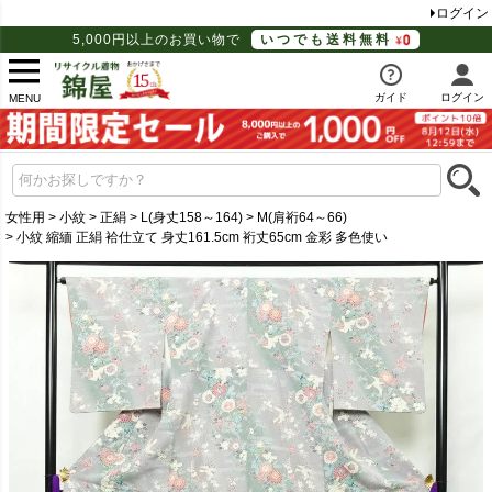
ログイン
5,000円以上のお買い物で
いつでも送料無料
ガイド
ログイン
MENU
女性用
小紋
正絹
L(身丈158～164)
M(肩裄64～66)
小紋 縮緬 正絹 袷仕立て 身丈161.5cm 裄丈65cm 金彩 多色使い