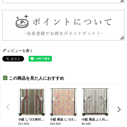
レビューを書く
この商品を見た人におすすめ
小紋 しつけ糸付き 縮緬 正絹 花柄 袷仕立て 身丈159.5cm 裄丈65.5cm 小紋着物 多色使い
小紋 美品 しつけ糸付き 縮緬 総柄 正絹 古典柄 袷仕立て 身丈161.5cm 裄丈65cm リサイクル着物 着物 菊 亀甲 流水 露芝 多色使い
小紋 美品 ふくれ織 総柄 正絹 縞柄・線柄 袷仕立て 身丈152.5cm 裄丈64.5cm 一部しつけ糸付き 金彩 着物 古典柄 多色使い
¥
21,800
¥
40,800
¥
8,490
¥
26,800