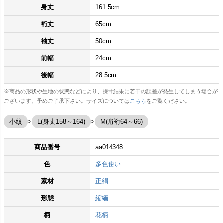
身丈
161.5cm
裄丈
65cm
袖丈
50cm
前幅
24cm
後幅
28.5cm
※商品の形状や生地の状態などにより、採寸結果に若干の誤差が発生してしまう場合が
ございます。予めご了承下さい。サイズについては
こちら
をご覧ください。
小紋
L(身丈158～164)
M(肩裄64～66)
商品番号
aa014348
色
多色使い
素材
正絹
形態
縮緬
柄
花柄