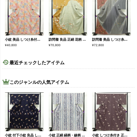
小紋 美品 しつけ糸付き 縮緬 総柄 正絹 古典柄 袷仕立て 身丈161.5cm 裄丈65cm リサイクル着物 着物 菊 亀甲 流水 露芝 多色使い
訪問着 良品 正絹 花柄 袷仕立て 身丈161.5cm 裄丈66.5cm リサイクル着物 着物 刺繍 金彩 入学式 卒業式 七五三 お宮参り フォーマル 多色使い
訪問着 美品 しつけ糸付き 正絹 花柄 袷仕立て 身丈161cm 裄丈63.5cm リサイクル着物 着物 箔 金彩 入学式 卒業式 お宮参り フォーマル 桜 多色使い
¥40,800
¥70,800
¥72,800
最近チェックしたアイテム
このジャンルの人気アイテム
小紋 付下小紋 良品 しつけ糸付き 正絹 人物・動物柄 袷仕立て 身丈157cm 裄丈64cm 箔 金彩 着物 青・紺
小紋 正絹 縞柄・線柄 袷仕立て 身丈168cm 裄丈68cm 金彩 着物 青・紺
小紋 しつけ糸付き 正絹 古典柄 袷仕立て 身丈164.5cm 裄丈65cm リサイクル着物 着物 紫・藤色