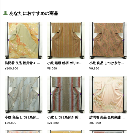
あなたにおすすめの商品
訪問着 良品 松井青々 落款入り 伊達衿付き 金駒刺繍 一つ紋付き 正絹 古典柄 袷仕立て 身丈165cm 裄丈67.5cm リサイクル着物 着物 刺繍 箔 共八掛 金彩 パーティー フォーマル 華やか 多色使い
小紋 縮緬 総柄 ポリエステル 縞柄・線柄 袷仕立て 身丈161cm 裄丈65.5cm リサイクル着物 着物 多色使い
小紋 良品 しつけ糸付き 正絹 幾何学柄・抽象柄 袷仕立て 身丈159cm 裄丈65.5cm 小紋着物 多色使い
¥100,800
¥8,590
¥6,890
小紋 良品 しつけ糸付き ふくれ織 正絹 幾何学柄・抽象柄 袷仕立て 身丈152cm 裄丈65cm リサイクル着物 着物 多色使い
小紋 しつけ糸付き 縮緬 正絹 花柄 袷仕立て 身丈159.5cm 裄丈65.5cm 小紋着物 多色使い
訪問着 美品 金駒刺繍 綸子 正絹 古典柄 袷仕立て 身丈161cm 裄丈65cm リサイクル着物 着物 箔 金彩 入学式 卒業式 結婚式 七五三 お宮参り フォーマル 菊 ピンク
¥29,800
¥21,800
¥87,800