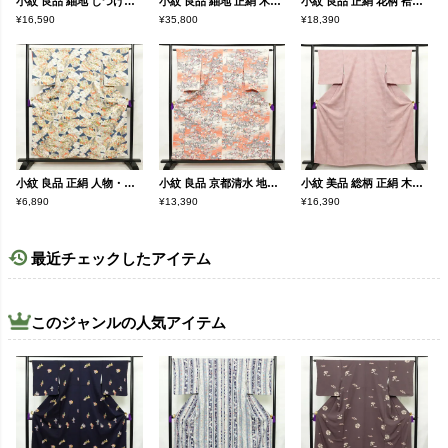
小紋 良品 紬地 しつけ糸付き 正絹 古典柄 袷仕立て 身丈164cm 裄丈66cm 金彩 着物 青・紺
小紋 良品 紬地 正絹 木の葉・植物柄 袷仕立て 身丈161.5cm 裄丈66cm 着物 小豆・エンジ
小紋 良品 正絹 花柄 袷仕立て 身丈162.5cm 裄丈67cm リサイクル着物 一部しつけ糸付き 着物 金彩 黄・黄土色
¥16,590
¥35,800
¥18,390
小紋 良品 正絹 人物・動物柄 袷仕立て 身丈155.5cm 裄丈66cm 金彩 小紋着物 青・紺
小紋 良品 京都清水 地主神社 落款入り 縮緬 正絹 古典柄 袷仕立て 身丈155cm 裄丈62cm 箔 着物 赤・朱
小紋 美品 総柄 正絹 木の葉・植物柄 袷仕立て 身丈160cm 裄丈62.5cm 着物 くすみピンク 普段着 街着 リサイクル着物 ぼかし ピンク
¥6,890
¥13,390
¥16,390
最近チェックしたアイテム
このジャンルの人気アイテム