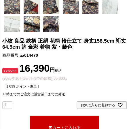
小紋 良品 総柄 正絹 花柄 袷仕立て 身丈158.5cm 裄丈
64.5cm 箔 金彩 着物 紫・藤色
商品番号
aa014470
16,390
税込
53%OFF
(2025年10月1日時点での価格)
35,800
[
1,639
ポイント進呈 ]
13時までのご注文は翌営業日までに発送
お気に入りに登録する
カートに入れる