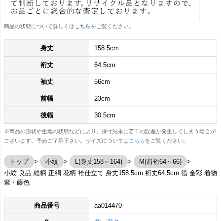
商品の状態について詳しくは
こちら
をご覧ください。
身丈
158.5cm
裄丈
64.5cm
袖丈
56cm
前幅
23cm
後幅
30.5cm
※商品の形状や生地の状態などにより、採寸結果に若干の誤差が発生してしまう場合が
ございます。予めご了承下さい。サイズについては
こちら
をご覧ください。
トップ
小紋
L(身丈158～164)
M(肩裄64～66)
小紋 良品 総柄 正絹 花柄 袷仕立て 身丈158.5cm 裄丈64.5cm 箔 金彩 着物
紫・藤色
商品番号
aa014470