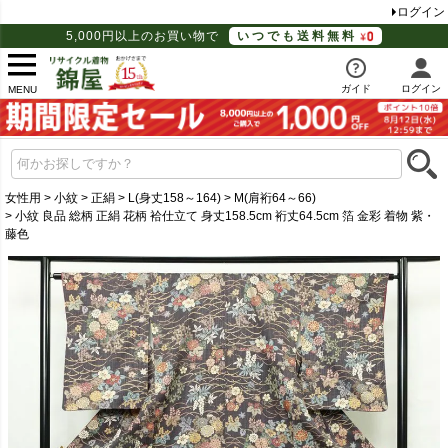
ログイン
5,000円以上のお買い物で
いつでも送料無料
ガイド
ログイン
MENU
女性用
小紋
正絹
L(身丈158～164)
M(肩裄64～66)
小紋 良品 総柄 正絹 花柄 袷仕立て 身丈158.5cm 裄丈64.5cm 箔 金彩 着物 紫・
藤色