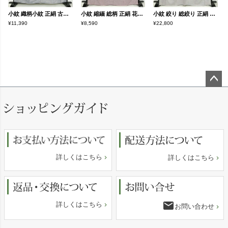
小紋 織柄小紋 正絹 古典柄 袷仕立て 身丈160cm 裄丈63.5cm リサイクル着物 着物 洒落 おしゃれ 青・紺
小紋 縮緬 総柄 正絹 花柄 袷仕立て 身丈167.5cm 裄丈62.5cm リサイクル着物 着物 モダン 紫・藤色
小紋 絞り 総絞り 正絹 古典柄 袷仕立て 身丈165cm 裄丈67.5cm リサイクル着物 着物 青・紺
¥11,390
¥8,590
¥22,800
ペー
ジト
ップ
へ
詳しくはこちら
詳しくはこちら
email
詳しくはこちら
お問い合わせ