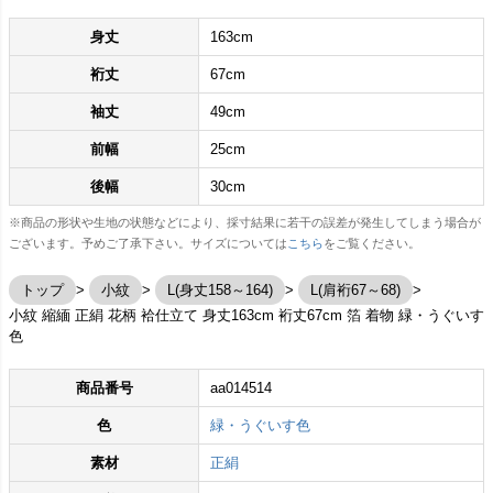
身丈
163cm
裄丈
67cm
袖丈
49cm
前幅
25cm
後幅
30cm
※商品の形状や生地の状態などにより、採寸結果に若干の誤差が発生してしまう場合が
ございます。予めご了承下さい。サイズについては
こちら
をご覧ください。
トップ
小紋
L(身丈158～164)
L(肩裄67～68)
小紋 縮緬 正絹 花柄 袷仕立て 身丈163cm 裄丈67cm 箔 着物 緑・うぐいす
色
商品番号
aa014514
色
緑・うぐいす色
素材
正絹