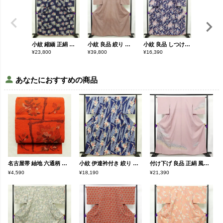
小紋 縮緬 正絹 花柄 袷仕立て 身丈161.5cm 裄丈67.5cm リサイクル着物 着物 青・紺
小紋 良品 絞り 総絞り 正絹 古典柄 袷仕立て 身丈164cm 裄丈65cm リサイクル着物 一部しつけ糸付き 着物 茶
小紋 良品 しつけ糸付き 縮緬 正絹 古典柄 袷仕立て 身丈159.5cm 裄丈66.5cm 着物 青・紺
¥
23,800
¥
39,800
¥
16,390
¥
18,190
あなたにおすすめの商品
名古屋帯 紬地 六通柄 美品 正絹 花柄 松葉仕立て 帯 橙
小紋 伊達衿付き 絞り 正絹 花柄 袷仕立て 身丈162cm 裄丈67.5cm リサイクル着物 着物 青・紺
付け下げ 良品 正絹 風景柄 袷仕立て 身丈159.5cm 裄丈65.5cm 箔 一部しつけ糸付き フォーマル 着物 紫・藤色
¥4,590
¥18,190
¥21,390