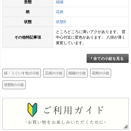
形態
縮緬
柄
花柄
状態
状態B
ところどころに薄いアクがあります。 背
その他特記事項
中心付近に変色があります。 八掛が薄く
黄変しています。
全ての小紋を見る
緑・うぐいす色の小紋
正絹の小紋
縮緬の小紋
花柄の小紋
状態Bの小紋