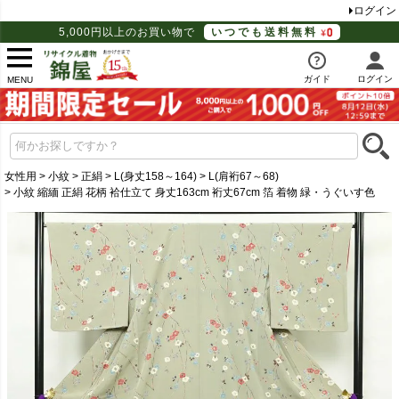
ログイン
5,000円以上のお買い物で
いつでも送料無料
ガイド
ログイン
MENU
女性用
小紋
正絹
L(身丈158～164)
L(肩裄67～68)
小紋 縮緬 正絹 花柄 袷仕立て 身丈163cm 裄丈67cm 箔 着物 緑・うぐいす色