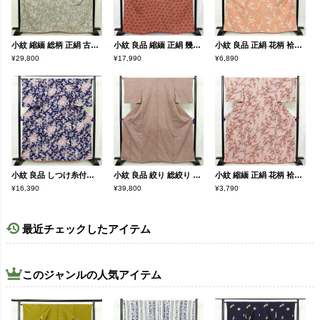
小紋 縮緬 総柄 正絹 古典柄 袷仕立て 身丈164.5cm 裄丈67cm リサイクル着物 着物 緑・うぐいす色
小紋 良品 縮緬 正絹 幾何学柄・抽象柄 袷仕立て 身丈162.5cm 裄丈68cm 一部しつけ糸付き 着物 ピンク
小紋 良品 正絹 花柄 袷仕立て 身丈164cm 裄丈67cm 一部しつけ糸付き 金彩 ピンク
¥29,800
¥17,990
¥6,890
小紋 良品 しつけ糸付き 縮緬 正絹 古典柄 袷仕立て 身丈159.5cm 裄丈66.5cm 着物 青・紺
小紋 良品 絞り 総絞り 正絹 古典柄 袷仕立て 身丈164cm 裄丈65cm リサイクル着物 一部しつけ糸付き 着物 茶
小紋 縮緬 正絹 花柄 袷仕立て 身丈164.5cm 裄丈67.5cm 金彩 着物 赤・朱
¥16,390
¥39,800
¥3,790
最近チェックしたアイテム
このジャンルの人気アイテム