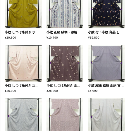
小紋 しつけ糸付き ポリエステル 蝶・昆虫柄 袷仕立て 身丈161cm 裄丈66.5cm リサイクル着物 着物 黄・黄土色
小紋 正絹 縞柄・線柄 袷仕立て 身丈168cm 裄丈68cm 金彩 着物 青・紺
小紋 付下小紋 良品 しつけ糸付き 正絹 人物・動物柄 袷仕立て 身丈157cm 裄丈64cm 箔 金彩 着物 青・紺
¥20,800
¥10,790
¥35,800
小紋 しつけ糸付き 正絹 古典柄 袷仕立て 身丈160cm 裄丈67cm リサイクル着物 着物 扇子 クリーム
小紋 しつけ糸付き 正絹 古典柄 袷仕立て 身丈164.5cm 裄丈65cm リサイクル着物 着物 紫・藤色
小紋 縮緬 総柄 正絹 古典柄 袷仕立て 身丈160cm 裄丈65.5cm リサイクル着物 着物 紫・藤色
¥26,800
¥26,800
¥6,990