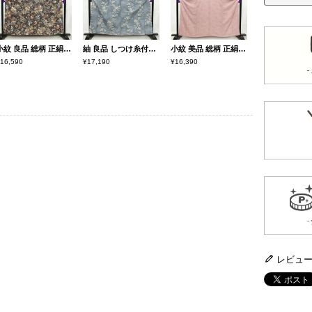
小紋 良品 総柄 正絹 花柄 袷仕立て 身丈158.5cm 裄丈64.5cm 箔 金彩 着物 紫・藤色
紬 良品 しつけ糸付き 正絹 木の葉・植物柄 袷仕立て 身丈161cm 裄丈65.5cm 着物 青・紺
小紋 美品 総柄 正絹 木の葉・植物柄 袷仕立て 身丈160cm 裄丈62.5cm 着物 くすみピンク 普段着 街着 リサイクル着物 ぼかし ピンク
16,590
¥17,190
¥16,390
レビュ