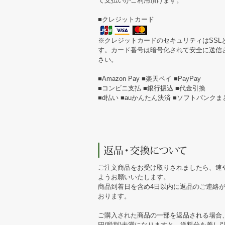
て支払いがご利用頂けます。
■クレジットカード
※クレジットカードのセキュリティはSSL
す。カード番号は暗号化されて安全に送信
さい。
■Amazon Pay ■楽天ペイ ■PayPay
■コンビニ支払 ■銀行振込 ■代金引換
■d払い ■auかんたん決済 ■ソフトバンク
ご注文商品をお受け取りされましたら、速
ようお願いいたします。
商品到着日を含め4日以内に返品のご連絡
おります。
ご購入された商品の一部を返品される場合、
円(税別)未満になりますと、送料分を差し