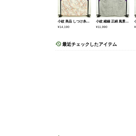
小紋 美品 しつけ糸付き 正絹 古典柄 袷仕立て 身丈162.5cm 裄丈65.5cm 箔 着物 白
小紋 縮緬 正絹 風景柄 袷仕立て 身丈160.5cm 裄丈64.5cm 着物 グレー
¥14,190
¥11,990
¥
最近チェックしたアイテム