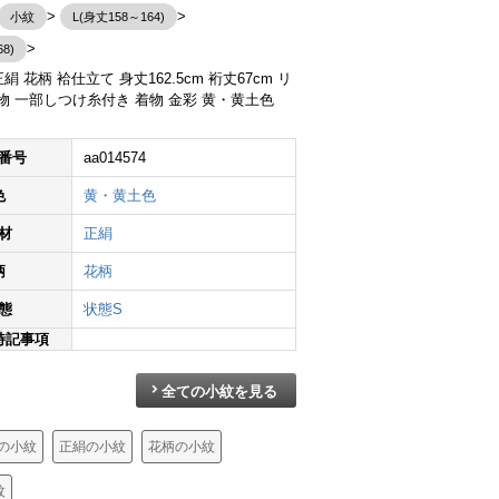
小紋
L(身丈158～164)
8)
絹 花柄 袷仕立て 身丈162.5cm 裄丈67cm リ
物 一部しつけ糸付き 着物 金彩 黄・黄土色
小紋 美品 しつけ糸付き 縮緬 正絹 花柄 袷仕立て 身丈165cm 裄丈65cm 着物 くすみピンク ピンク
小紋 良品 総柄 正絹 花柄 袷仕立て 身丈158.5cm 裄丈64.5cm 箔 金彩 着物 紫・藤色
小紋 総柄 正絹 着物 花柄 こもん 袷仕立て 身丈160cm 裄丈65cm クリーム
番号
aa014574
¥
16,590
¥
4,690
¥
24,80
色
黄・黄土色
材
正絹
柄
花柄
態
状態S
特記事項
全ての小紋を見る
の小紋
正絹の小紋
花柄の小紋
紋