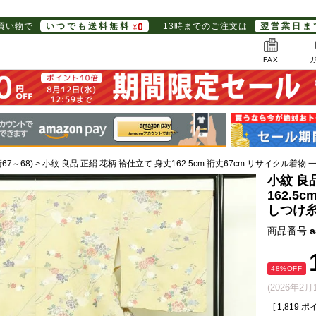
お買い物で
いつでも送料無料
13時までのご注文は
翌営業日ま
FAX
67～68)
小紋 良品 正絹 花柄 袷仕立て 身丈162.5cm 裄丈67cm リサイクル着
小紋 良
162.5
しつけ糸
商品番号
a
48%OFF
(2026年2
[
1,819
ポイ