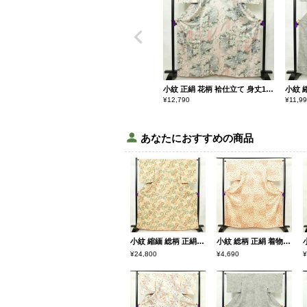
小紋 正絹 花柄 袷仕立て 身丈163cm 裄丈68.5cm リサイクル着物 着物 金彩 ピンク
¥
12,790
¥
11,9
あなたにおすすめの商品
小紋 縮緬 総柄 正絹 花柄 袷仕立て 身丈166cm 裄丈65.5cm 一部しつけ糸付き 着物 クリーム
小紋 総柄 正絹 着物 花柄 こもん 袷仕立て 身丈160cm 裄丈65cm クリーム
¥24,800
¥4,690
¥