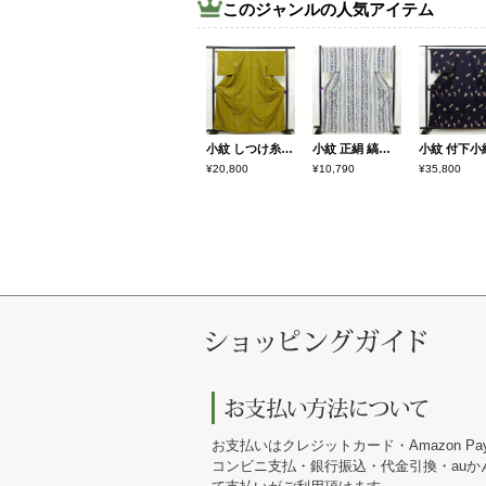
このジャンルの人気アイテム
小紋 しつけ糸付き ポリエステル 蝶・昆虫柄 袷仕立て 身丈161cm 裄丈66.5cm リサイクル着物 着物 黄・黄土色
小紋 正絹 縞柄・線柄 袷仕立て 身丈168cm 裄丈68cm 金彩 着物 青・紺
¥20,800
¥10,790
¥35,800
お支払いはクレジットカード・Amazon Pa
コンビニ支払・銀行振込・代金引換・au