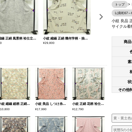
トップ
L(肩裄67～6
小紋 良品 正
サイクル着
小紋 縮緬 正絹 風景柄 袷仕立て 身丈160.5cm 裄丈64.5cm 着物 グレー
小紋 縮緬 正絹 幾何学柄・抽象柄 袷仕立て 身丈165cm 裄丈66cm 着物 グレー
商品
90
¥
29,800
¥
17,990
素
状
その他
小紋 縮緬 総柄 正絹 風景柄 袷仕立て 身丈161.5cm 裄丈65cm リサイクル着物 着物 松 菊 桜 ベージュ
小紋 美品 しつけ糸付き 縮緬 正絹 花柄 袷仕立て 身丈165cm 裄丈65cm 着物 くすみピンク ピンク
小紋 正絹 花柄 袷仕立て 身丈163cm 裄丈68.5cm リサイクル着物 着物 金彩 ピンク
10,800
¥17,990
¥12,790
黄・黄土色
状態Sの小