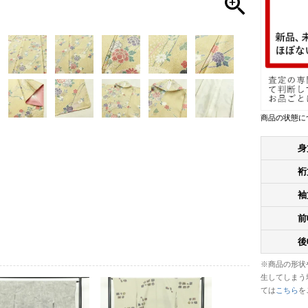
商品の状態に
身
裄
袖
前
後
※商品の形状
生してしまう
ては
こちら
を