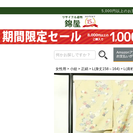
5,000円以上の
女性用
小紋
正絹
L(身丈158～164)
L(肩裄