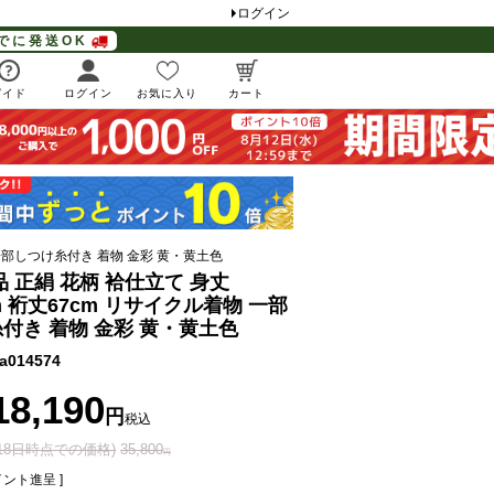
ログイン
でに発送OK
ガイド
ログイン
お気に入り
カート
物 一部しつけ糸付き 着物 金彩 黄・黄土色
品 正絹 花柄 袷仕立て 身丈
cm 裄丈67cm リサイクル着物 一部
付き 着物 金彩 黄・黄土色
a014574
18,190
税込
月18日時点での価格)
35,800
ント進呈 ]