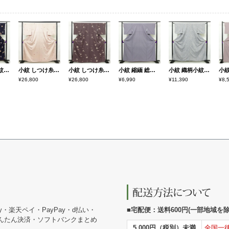
小紋 付下小紋 良品 しつけ糸付き 正絹 人物・動物柄 袷仕立て 身丈157cm 裄丈64cm 箔 金彩 着物 青・紺
小紋 しつけ糸付き 正絹 古典柄 袷仕立て 身丈160cm 裄丈67cm リサイクル着物 着物 扇子 クリーム
小紋 しつけ糸付き 正絹 古典柄 袷仕立て 身丈164.5cm 裄丈65cm リサイクル着物 着物 紫・藤色
小紋 縮緬 総柄 正絹 古典柄 袷仕立て 身丈160cm 裄丈65.5cm リサイクル着物 着物 紫・藤色
小紋 織柄小紋 正絹 古典柄 袷仕立て 身丈160cm 裄丈63.5cm リサイクル着物 着物 洒落 おしゃれ 青・紺
¥26,800
¥26,800
¥6,990
¥11,390
¥8,
y・楽天ペイ・PayPay・d払い・
■宅配便：送料600円(一部地域を除く
かんたん決済・ソフトバンクまとめ
5,000円（税別）未満
全国一