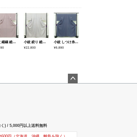
小紋 縮緬 総柄 正絹 花柄 袷仕立て 身丈167.5cm 裄丈62.5cm リサイクル着物 着物 モダン 紫・藤色
小紋 絞り 総絞り 正絹 古典柄 袷仕立て 身丈165cm 裄丈67.5cm リサイクル着物 着物 青・紺
小紋 しつけ糸付き 縮緬 総柄 正絹 古典柄 袷仕立て 身丈160cm 裄丈69.5cm 着物 青・紺
590
¥22,800
¥6,890
ペー
ジト
ップ
へ
) / 5,000円以上送料無料
律600円（北海道、沖縄、離島を除く）