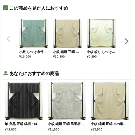
この商品を見た人におすすめ
小紋 しつけ糸付き 縮緬 正絹 幾何学柄・抽象柄 袷仕立て 身丈158cm 裄丈64cm 着物 緑・うぐいす色
小紋 縮緬 正絹 木の葉・植物柄 袷仕立て 身丈161.5cm 裄丈66cm リサイクル着物 着物 ベージュ
小紋 絞り しつけ糸付き 正絹 古典柄 袷仕立て 身丈160cm 裄丈65.5cm 着物 クリーム
¥
16,590
¥
15,800
¥
9,890
¥
14,590
あなたにおすすめの商品
紬 良品 正絹 縞柄・線柄 袷仕立て 身丈162cm 裄丈67cm 着物 つむぎ 青・紺
小紋 縮緬 正絹 風景柄 袷仕立て 身丈160.5cm 裄丈64.5cm 着物 グレー
小紋 縮緬 正絹 木の葉・植物柄 袷仕立て 身丈161.5cm 裄丈66cm リサイクル着物 着物 ベージュ
¥42,800
¥11,990
¥15,800