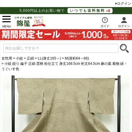
ログイン
5,000円以上のお買い物で
いつでも送料無料
ガイド
ログイン
MENU
女性用
小紋
正絹
LL(身丈165～)
M(肩裄64～66)
小紋 絞り 綸子 正絹 雲柄 袷仕立て 身丈168.5cm 裄丈64.5cm 麻の葉 着物 緑・
うぐいす色