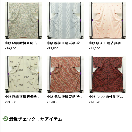
小紋 縮緬 総柄 正絹 古典柄 袷仕立て 身丈164.5cm 裄丈67cm リサイクル着物 着物 緑・うぐいす色
小紋 総柄 正絹 花柄 袷仕立て 身丈166cm 裄丈68.5cm リサイクル着物 着物 桜 青・紺
小紋 絞り 正絹 古典柄 袷仕立て 身丈160.5cm 裄丈66cm リサイクル着物 着物 ピンク
¥29,800
¥32,800
¥14,590
小紋 縮緬 正絹 幾何学柄・抽象柄 袷仕立て 身丈165cm 裄丈66cm 着物 グレー
小紋 美品 正絹 花柄 袷仕立て 身丈166cm 裄丈67.5cm 一部しつけ糸付き 小豆・エンジ
小紋 しつけ糸付き 正絹 花柄 袷仕立て 身丈167cm 裄丈67.5cm 着物 黒
¥29,800
¥8,490
¥14,390
最近チェックしたアイテム