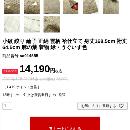
小紋 絞り 綸子 正絹 雲柄 袷仕立て 身丈168.5cm 裄丈
64.5cm 麻の葉 着物 緑・うぐいす色
商品番号
aa014555
14,190
税込
39%OFF
(2025年12月23日時点での価格)
23,800
[
1,419
ポイント進呈 ]
13時までのご注文は翌営業日までに発送
お気に入りに登録する
カートに入れる