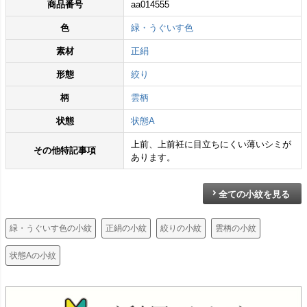
商品番号
aa014555
色
緑・うぐいす色
素材
正絹
形態
絞り
柄
雲柄
状態
状態A
上前、上前衽に目立ちにくい薄いシミが
その他特記事項
あります。
全ての小紋を見る
緑・うぐいす色の小紋
正絹の小紋
絞りの小紋
雲柄の小紋
状態Aの小紋