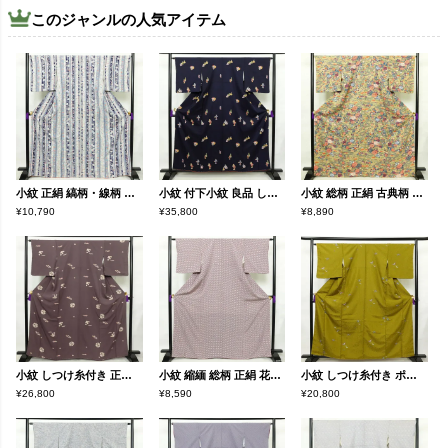
このジャンルの人気アイテム
小紋 正絹 縞柄・線柄 袷仕立て 身丈168cm 裄丈68cm 金彩 着物 青・紺
小紋 付下小紋 良品 しつけ糸付き 正絹 人物・動物柄 袷仕立て 身丈157cm 裄丈64cm 箔 金彩 着物 青・紺
小紋 総柄 正絹 古典柄 袷仕立て 身丈168cm 裄丈67cm 着物 黄・黄土色
¥10,790
¥35,800
¥8,890
小紋 しつけ糸付き 正絹 古典柄 袷仕立て 身丈164.5cm 裄丈65cm リサイクル着物 着物 紫・藤色
小紋 縮緬 総柄 正絹 花柄 袷仕立て 身丈167.5cm 裄丈62.5cm リサイクル着物 着物 モダン 紫・藤色
小紋 しつけ糸付き ポリエステル 蝶・昆虫柄 袷仕立て 身丈161cm 裄丈66.5cm リサイクル着物 着物 黄・黄土色
¥26,800
¥8,590
¥20,800