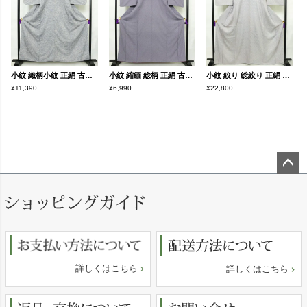
小紋 織柄小紋 正絹 古典柄 袷仕立て 身丈160cm 裄丈63.5cm リサイクル着物 着物 洒落 おしゃれ 青・紺
小紋 縮緬 総柄 正絹 古典柄 袷仕立て 身丈160cm 裄丈65.5cm リサイクル着物 着物 紫・藤色
小紋 絞り 総絞り 正絹 古典柄 袷仕立て 身丈165cm 裄丈67.5cm リサイクル着物 着物 青・紺
¥11,390
¥6,990
¥22,800
ペー
ジト
ップ
へ
詳しくはこちら
詳しくはこちら