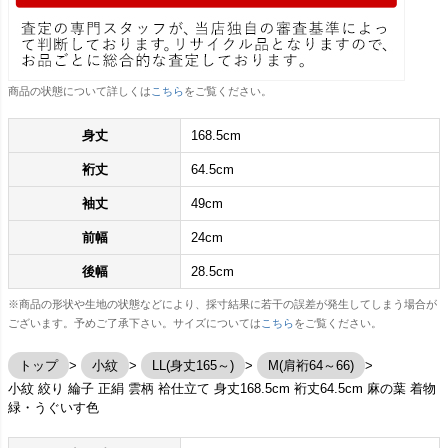
商品の状態について詳しくは
こちら
をご覧ください。
身丈
168.5cm
裄丈
64.5cm
袖丈
49cm
前幅
24cm
後幅
28.5cm
※商品の形状や生地の状態などにより、採寸結果に若干の誤差が発生してしまう場合が
ございます。予めご了承下さい。サイズについては
こちら
をご覧ください。
トップ
小紋
LL(身丈165～)
M(肩裄64～66)
小紋 絞り 綸子 正絹 雲柄 袷仕立て 身丈168.5cm 裄丈64.5cm 麻の葉 着物
緑・うぐいす色