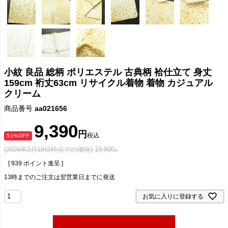
小紋 良品 総柄 ポリエステル 古典柄 袷仕立て 身丈
159cm 裄丈63cm リサイクル着物 着物 カジュアル
クリーム
商品番号
aa021656
9,390
税込
51%OFF
(2026年2月18日時点での価格)
19,800
[
939
ポイント進呈 ]
13時までのご注文は翌営業日までに発送
お気に入りに登録する