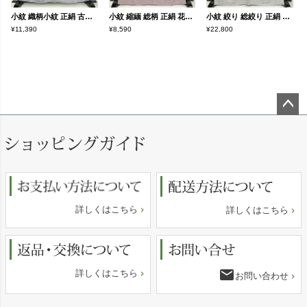
小紋 織柄小紋 正絹 古典柄 袷仕立て 身丈160cm 裄丈63.5cm リサイクル着物 着物 洒落 おしゃれ 青・紺
小紋 縮緬 総柄 正絹 花柄 袷仕立て 身丈167.5cm 裄丈62.5cm リサイクル着物 着物 モダン 紫・藤色
小紋 絞り 総絞り 正絹 古典柄 袷仕立て 身丈165cm 裄丈67.5cm リサイクル着物 着物 青・紺
¥11,390
¥8,590
¥22,800
ペー
ジト
ップ
へ
詳しくはこちら
詳しくはこちら
email
詳しくはこちら
お問い合わせ