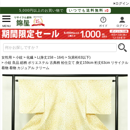
ログイン
5,000円以上のお買い物で
いつでも送料無料
ガイド
ログイン
MENU
女性用
小紋
化繊
L(身丈158～164)
S(肩裄63以下)
小紋 良品 総柄 ポリエステル 古典柄 袷仕立て 身丈159cm 裄丈63cm リサイクル
着物 着物 カジュアル クリーム