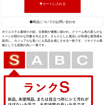
カートに入れる
商品についてのお問い合わせ
ポリエステル素材の小紋。古典柄が優雅に描かれ、クリーム色の柔らかな
トーンが穏やかな印象を与えます。さらりとした風合いが快適な着用感を
提供し、カジュアルな装いにも気品を感じさせる一枚です。リサイクル着
物としても状態の良い一着です。