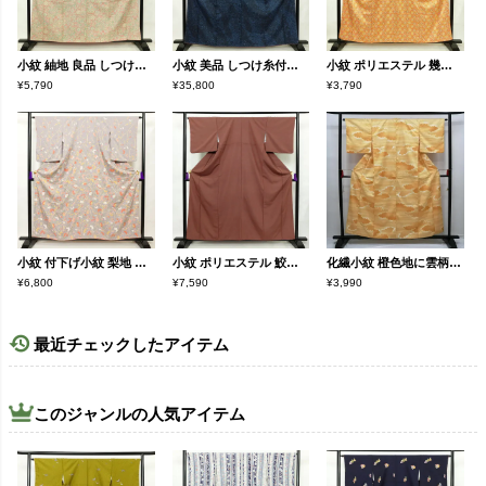
小紋 紬地 良品 しつけ糸付き 正絹 幾何学柄・抽象柄 袷仕立て 身丈160cm 裄丈64cm 多色使い
小紋 美品 しつけ糸付き ポリエステル 花柄 袷仕立て 身丈163cm 裄丈66.5cm リサイクル着物 着物 未使用品 菊 青・紺
小紋 ポリエステル 幾何学柄・抽象柄 袷仕立て 身丈159cm 裄丈66.5cm 着物 橙
¥5,790
¥35,800
¥3,790
小紋 付下げ小紋 梨地 ポリエステル 花柄 身丈158cm 裄丈65cm 袷仕立て 紫・藤色
小紋 ポリエステル 鮫小紋 流水・波柄 袷仕立て 身丈160cm 裄丈66cm リサイクル着物 着物 小豆・エンジ
化繊小紋 橙色地に雲柄 身丈157.5cm 裄丈65cm
¥6,800
¥7,590
¥3,990
最近チェックしたアイテム
このジャンルの人気アイテム